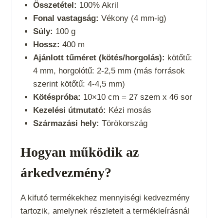
Összetétel:
100% Akril
Fonal vastagság:
Vékony (4 mm-ig)
Súly:
100 g
Hossz:
400 m
Ajánlott tűméret (kötés/horgolás):
kötőtű:
4 mm, horgolótű: 2-2,5 mm (más források
szerint kötőtű: 4-4,5 mm)
Kötéspróba:
10×10 cm = 27 szem x 46 sor
Kezelési útmutató:
Kézi mosás
Származási hely:
Törökország
Hogyan működik az
árkedvezmény?
A kifutó termékekhez mennyiségi kedvezmény
tartozik, amelynek részleteit a termékleírásnál