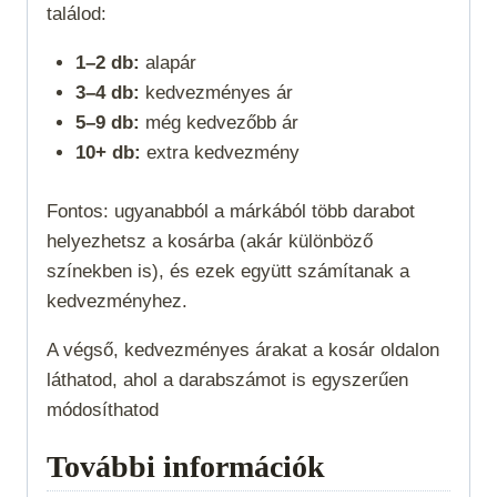
találod:
1–2 db:
alapár
3–4 db:
kedvezményes ár
5–9 db:
még kedvezőbb ár
10+ db:
extra kedvezmény
Fontos: ugyanabból a márkából több darabot
helyezhetsz a kosárba (akár különböző
színekben is), és ezek együtt számítanak a
kedvezményhez.
A végső, kedvezményes árakat a kosár oldalon
láthatod, ahol a darabszámot is egyszerűen
módosíthatod
További információk