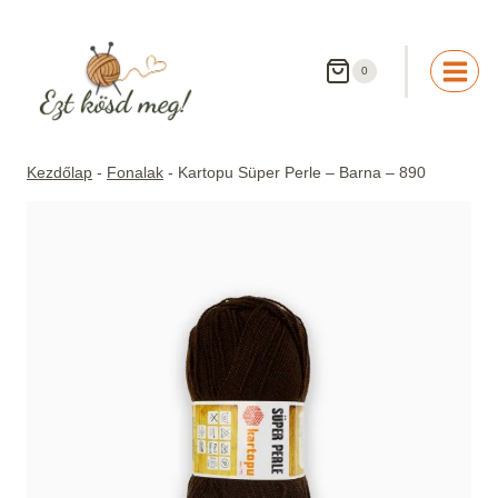
Skip
to
content
0
Kezdőlap
-
Fonalak
-
Kartopu Süper Perle – Barna – 890