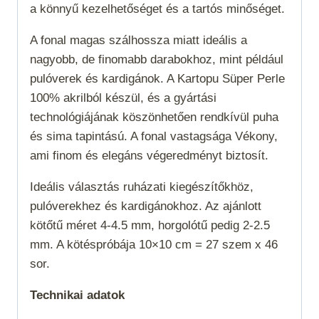
a könnyű kezelhetőséget és a tartós minőséget.
A fonal magas szálhossza miatt ideális a
nagyobb, de finomabb darabokhoz, mint például
pulóverek és kardigánok. A Kartopu Süper Perle
100% akrilból készül, és a gyártási
technológiájának köszönhetően rendkívül puha
és sima tapintású. A fonal vastagsága
Vékony
,
ami finom és elegáns végeredményt biztosít.
Ideális választás ruházati kiegészítőkhöz,
pulóverekhez és kardigánokhoz. Az ajánlott
kötőtű méret 4-4.5 mm, horgolótű pedig 2-2.5
mm. A kötéspróbája 10×10 cm = 27 szem x 46
sor.
Technikai adatok