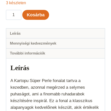
3 készleten
Kartopu
Kosárba
Süper
Perle
-
Leírás
Barna
Mennyiségi kedvezmények
-
890
További információk
mennyiség
Leírás
A Kartopu Süper Perle fonalat tartva a
kezedben, azonnal megérzed a selymes
puhaságot, ami a finomabb ruhadarabok
készítésére inspirál. Ez a fonal a klasszikus
alapanyagok kedvelőinek készült, akik értékelik