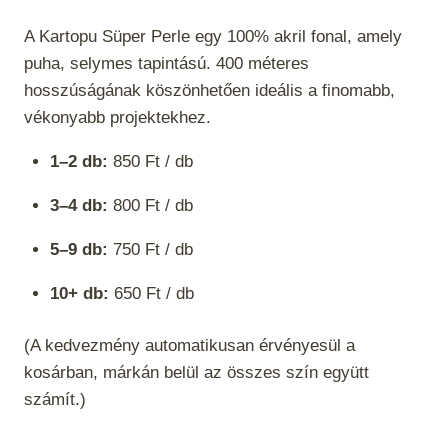
A Kartopu Süper Perle egy 100% akril fonal, amely
puha, selymes tapintású. 400 méteres
hosszúságának köszönhetően ideális a finomabb,
vékonyabb projektekhez.
1–2 db:
850 Ft / db
3–4 db:
800 Ft / db
5–9 db:
750 Ft / db
10+ db:
650 Ft / db
(A kedvezmény automatikusan érvényesül a
kosárban, márkán belül az összes szín együtt
számít.)