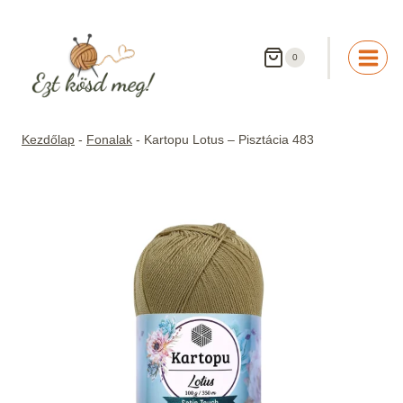
Skip
to
content
0
Kezdőlap
-
Fonalak
-
Kartopu Lotus – Pisztácia 483