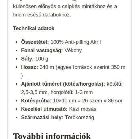
különösen előnyös a csipkés mintákhoz és a
finom esésű darabokhoz.
Technikai adatok
Összetétel:
100% Anti-pilling Akril
Fonal vastagság:
Vékony
Súly:
100 g
Hossz:
340 m (egyes források szerint 350 m
)
Ajánlott tűméret (kötés/horgolás):
kötőtű:
2,5-3,5 mm, horgolótű: 1-3 mm
Kötéspróba:
10×10 cm = 26 szem x 36 sor
Kezelési útmutató:
Kézi mosás
Származási hely:
Törökország
További információk