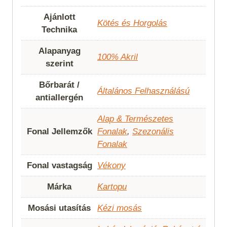
Ajánlott
Kötés és Horgolás
Technika
Alapanyag
100% Akril
szerint
Bőrbarát /
Általános Felhasználású
antiallergén
Alap & Természetes
Fonal Jellemzők
Fonalak
,
Szezonális
Fonalak
Fonal vastagság
Vékony
Márka
Kartopu
Mosási utasítás
Kézi mosás