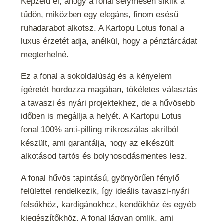
Képzeld el, ahogy a fonal selymesen siklik a
tűdön, miközben egy elegáns, finom esésű
ruhadarabot alkotsz. A Kartopu Lotus fonal a
luxus érzetét adja, anélkül, hogy a pénztárcádat
megterhelné.
Ez a fonal a sokoldalúság és a kényelem
ígéretét hordozza magában, tökéletes választás
a tavaszi és nyári projektekhez, de a hűvösebb
időben is megállja a helyét. A Kartopu Lotus
fonal 100% anti-pilling mikroszálas akrilból
készült, ami garantálja, hogy az elkészült
alkotásod tartós és bolyhosodásmentes lesz.
A fonal hűvös tapintású, gyönyörűen fénylő
felülettel rendelkezik, így ideális tavaszi-nyári
felsőkhöz, kardigánokhoz, kendőkhöz és egyéb
kiegészítőkhöz. A fonal lágyan omlik, ami