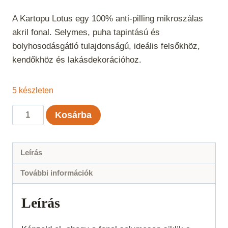
A Kartopu Lotus egy 100% anti-pilling mikroszálas
akril fonal. Selymes, puha tapintású és
bolyhosodásgátló tulajdonságú, ideális felsőkhöz,
kendőkhöz és lakásdekorációhoz.
5 készleten
Kartopu
Kosárba
Lotus
-
Pisztácia
Leírás
483
További információk
mennyiség
Leírás