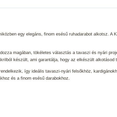
miközben egy elegáns, finom esésű ruhadarabot alkotsz. A Ka
dozza magában, tökéletes választás a tavaszi és nyári proj
krilból készült, ami garantálja, hogy az elkészült alkotáso
l rendelkezik, így ideális tavaszi-nyári felsőkhöz, kardigán
tákhoz és a finom esésű darabokhoz.