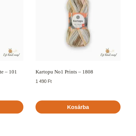
te – 101
Kartopu No1 Prints – 1808
1 490
Ft
Kosárba