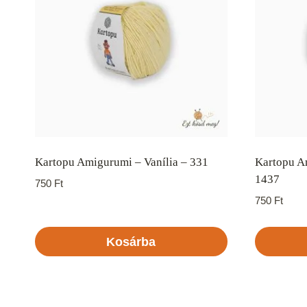
Kartopu Amigurumi – Vanília – 331
Kartopu A
1437
750
Ft
750
Ft
Kosárba