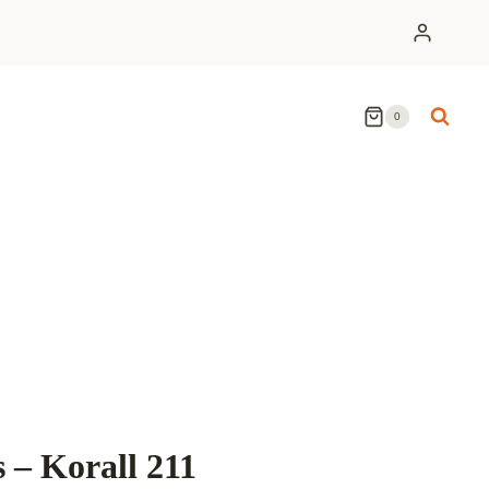
0
 – Korall 211