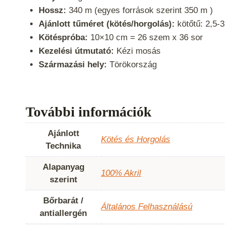
Hossz:
340 m (egyes források szerint 350 m )
Ajánlott tűméret (kötés/horgolás):
kötőtű: 2,5-
Kötéspróba:
10×10 cm = 26 szem x 36 sor
Kezelési útmutató:
Kézi mosás
Származási hely:
Törökország
További információk
Ajánlott
Kötés és Horgolás
Technika
Alapanyag
100% Akril
szerint
Bőrbarát /
Általános Felhasználású
antiallergén