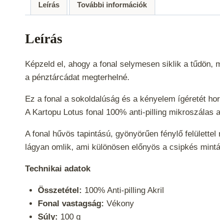
Leírás
További információk
Leírás
Képzeld el, ahogy a fonal selymesen siklik a tűdön, 
a pénztárcádat megterhelné.
Ez a fonal a sokoldalúság és a kényelem ígéretét hor
A Kartopu Lotus fonal 100% anti-pilling mikroszálas a
A fonal hűvös tapintású, gyönyörűen fénylő felülette
lágyan omlik, ami különösen előnyös a csipkés min
Technikai adatok
Összetétel:
100% Anti-pilling Akril
Fonal vastagság:
Vékony
Súly:
100 g