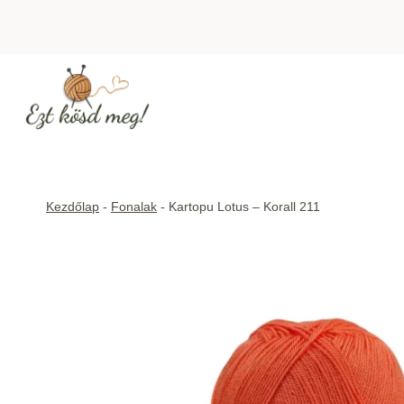
Skip
to
content
Kezdőlap
-
Fonalak
-
Kartopu Lotus – Korall 211