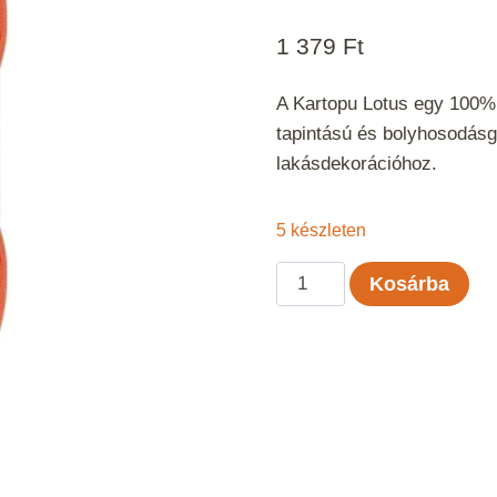
1 379
Ft
A Kartopu Lotus egy 100% a
tapintású és bolyhosodásgá
lakásdekorációhoz.
5 készleten
Kartopu
Kosárba
Lotus
-
Korall
211
mennyiség