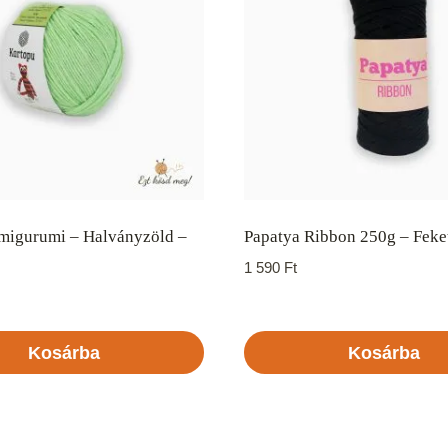
migurumi – Halványzöld –
Papatya Ribbon 250g – Feke
1 590
Ft
Kosárba
Kosárba