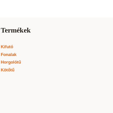
Termékek
Kifutó
Fonalak
Horgolótű
Kötőtű