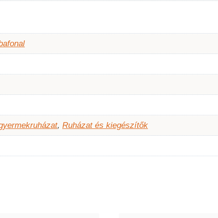
bafonal
 gyermekruházat
,
Ruházat és kiegészítők