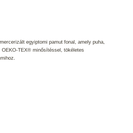
ercerizált egyiptomi pamut fonal, amely puha,
s. OEKO-TEX® minősítéssel, tökéletes
umihoz.