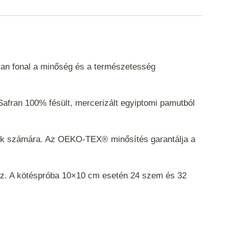
fran fonal a minőség és a természetesség
Safran 100% fésült, mercerizált egyiptomi pamutból
ekek számára. Az OEKO-TEX® minősítés garantálja a
hoz. A kötéspróba 10×10 cm esetén 24 szem és 32