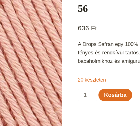
56
636
Ft
A Drops Safran egy 100% m
fényes és rendkívül tartó
babaholmikhoz és amigur
20 készleten
Drops
Kosárba
Safran
Púder
Rózsaszín
Uni
Color