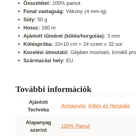
Összetétel:
100% pamut
Fonal vastagság:
Vékony (4 mm-ig)
Súly:
50 g
Hossz:
160 m
Ajánlott tűméret (kötés/horgolás):
3 mm
Kötéspróba:
10×10 cm = 24 szem x 32 sor
Kezelési útmutató:
Gépben mosható, kímélő pr
Származási hely:
EU
További információk
Ajánlott
Amigurumi
,
Kötés és Horgolás
Technika
Alapanyag
100% Pamut
szerint