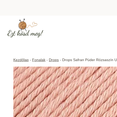
Skip
to
content
Kezdőlap
-
Fonalak
-
Drops
-
Drops Safran Púder Rózsaszín U