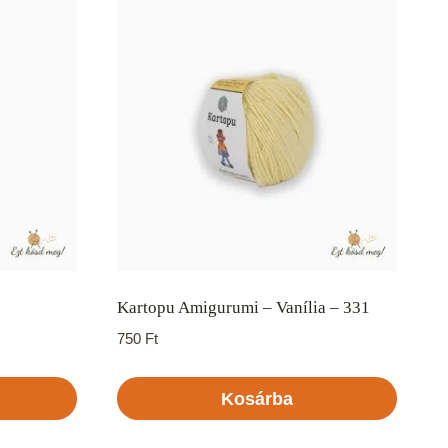
Kartopu Amigurumi – Vanília – 331
750
Ft
Kosárba