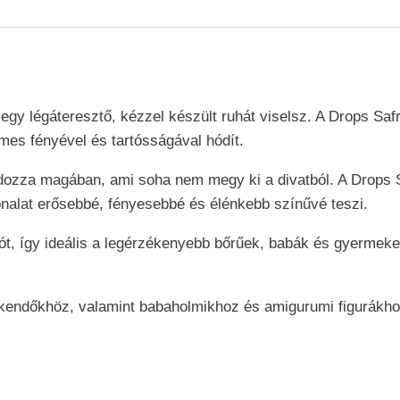
56
mennyiség
 egy légáteresztő, kézzel készült ruhát viselsz. A Drops Sa
mes fényével és tartósságával hódít.
ordozza magában, ami soha nem megy ki a divatból. A Drops 
fonalat erősebbé, fényesebbé és élénkebb színűvé teszi.
ációt, így ideális a legérzékenyebb bőrűek, babák és gyerm
z, kendőkhöz, valamint babaholmikhoz és amigurumi figurák