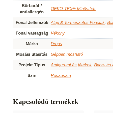
Bőrbarát /
OEKO-TEX® Minősített
antiallergén
Fonal Jellemzők
Alap & Természetes Fonalak
,
Ba
Fonal vastagság
Vékony
Márka
Drops
Mosási utasítás
Gépben mosható
Projekt Típus
Amigurumi és játékok
,
Baba- és
Szín
Rószaszín
Kapcsolódó termékek