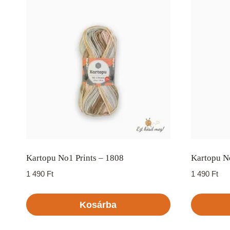
Kartopu No1 Prints – 1808
Kartopu No
1 490
Ft
1 490
Ft
Kosárba