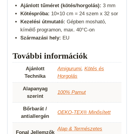
Ajánlott tűméret (kötés/horgolás):
3 mm
Kötéspróba:
10×10 cm = 24 szem x 32 sor
Kezelési útmutató:
Gépben mosható,
kímélő programon, max. 40°C-on
Származási hely:
EU
További információk
Ajánlott
Amigurumi
,
Kötés és
Technika
Horgolás
Alapanyag
100% Pamut
szerint
Bőrbarát /
OEKO-TEX® Minősített
antiallergén
Alap & Természetes
Fonal Jellemzők