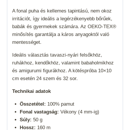
A fonal puha és kellemes tapintású, nem okoz
irritációt, így ideális a legérzékenyebb bőrűek,
babák és gyermekek számára. Az OEKO-TEX®
minősítés garantálja a káros anyagoktól való
mentességet.
Ideális választás tavaszi-nyári felsőkhöz,
ruhákhoz, kendőkhöz, valamint babaholmikhoz
és amigurumi figurákhoz. A kötéspróba 10×10
cm esetén 24 szem és 32 sor.
Technikai adatok
Összetétel:
100% pamut
Fonal vastagság:
Vékony (4 mm-ig)
Súly:
50 g
Hossz:
160 m