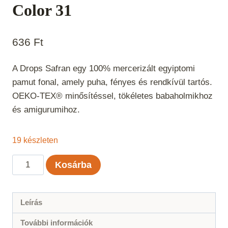
Color 31
636
Ft
A Drops Safran egy 100% mercerizált egyiptomi
pamut fonal, amely puha, fényes és rendkívül tartós.
OEKO-TEX® minősítéssel, tökéletes babaholmikhoz
és amigurumihoz.
19 készleten
Drops
Kosárba
Safran
Almazöld
Uni
Leírás
Color
További információk