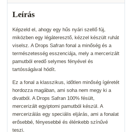
31
mennyiség
Leírás
Képzeld el, ahogy egy hűs nyári szellő fúj,
miközben egy légáteresztő, kézzel készült ruhát
viselsz. A Drops Safran fonal a minőség és a
természetesség esszenciája, mely a mercerizált
pamutból eredő selymes fényével és
tartósságával hódít.
Ez a fonal a klasszikus, időtlen minőség ígéretét
hordozza magában, ami soha nem megy ki a
divatból. A Drops Safran 100% fésült,
mercerizált egyiptomi pamutból készül. A
mercerizálás egy speciális eljárás, ami a fonalat
erősebbé, fényesebbé és élénkebb színűvé
teszi.