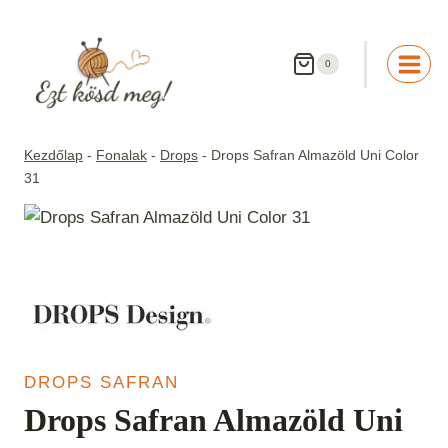
Skip
to
content
0
Kezdőlap
-
Fonalak
-
Drops
-
Drops Safran Almazöld Uni Color
31
DROPS SAFRAN
Drops Safran Almazöld Uni