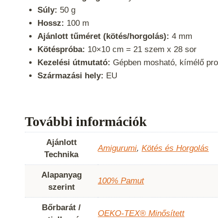
Súly:
50 g
Hossz:
100 m
Ajánlott tűméret (kötés/horgolás):
4 mm
Kötéspróba:
10×10 cm = 21 szem x 28 sor
Kezelési útmutató:
Gépben mosható, kímélő pro
Származási hely:
EU
További információk
Ajánlott
Amigurumi
,
Kötés és Horgolás
Technika
Alapanyag
100% Pamut
szerint
Bőrbarát /
OEKO-TEX® Minősített