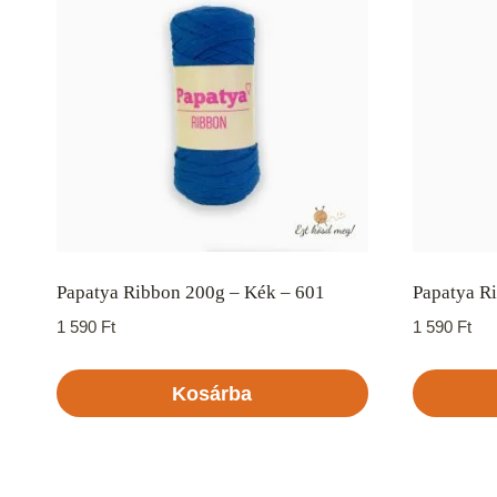
Papatya Ribbon 200g – Kék – 601
Papatya R
1 590
Ft
1 590
Ft
Kosárba