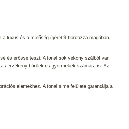
al a luxus és a minőség ígéretét hordozza magában.
sé és erőssé teszi. A fonal sok vékony szálból van
asztás érzékeny bőrűek és gyermekek számára is. Az
rációs elemekhez. A fonal sima felülete garantálja a