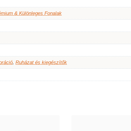
émium & Különleges Fonalak
oráció
,
Ruházat és kiegészítők