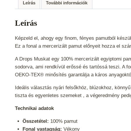
Leírás
További információk
Leírás
Képzeld el, ahogy egy finom, fényes pamutból készül
Ez a fonal a mercerizált pamut előnyeit hozza el szá
A Drops Muskat egy 100% mercerizált egyiptomi pamut
sodorva, ami rendkívül erőssé és tartóssá teszi. A f
OEKO-TEX® minősítés garantálja a káros anyagoktó
Ideális választás nyári felsőkhöz, blúzokhoz, könnyű
tiszta és egyenletes szemeket , a végeredmény pedi
Technikai adatok
Összetétel:
100% pamut
Fonal vastagság:
Vékony