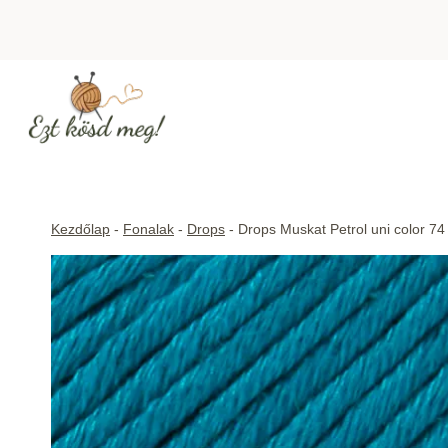
Skip
to
content
Kezdőlap
-
Fonalak
-
Drops
-
Drops Muskat Petrol uni color 74