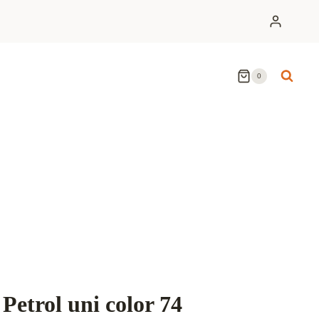
0
etrol uni color 74