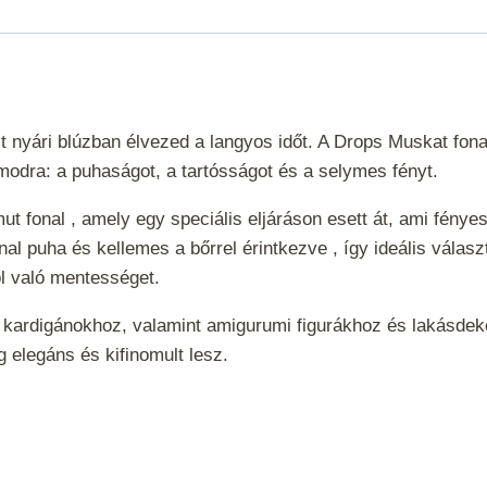
t nyári blúzban élvezed a langyos időt. A Drops Muskat fon
modra: a puhaságot, a tartósságot és a selymes fényt.
 fonal , amely egy speciális eljáráson esett át, ami fényes
onal puha és kellemes a bőrrel érintkezve , így ideális vál
l való mentességet.
 kardigánokhoz, valamint amigurumi figurákhoz és lakásdeko
g elegáns és kifinomult lesz.