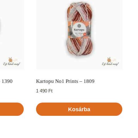
– 1390
Kartopu No1 Prints – 1809
1 490
Ft
Kosárba