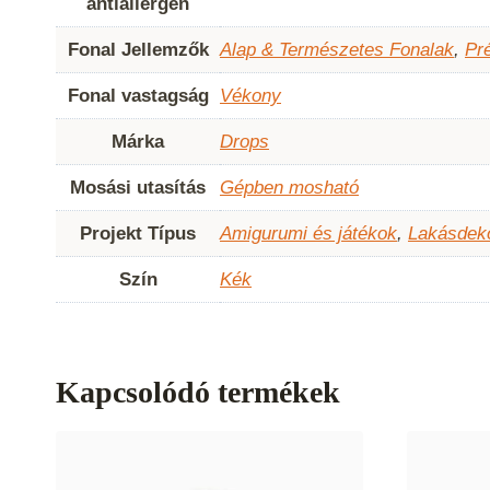
antiallergén
Fonal Jellemzők
Alap & Természetes Fonalak
,
Pr
Fonal vastagság
Vékony
Márka
Drops
Mosási utasítás
Gépben mosható
Projekt Típus
Amigurumi és játékok
,
Lakásdek
Szín
Kék
Kapcsolódó termékek