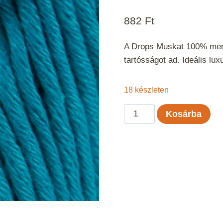
882
Ft
A Drops Muskat 100% merce
tartósságot ad. Ideális lu
18 készleten
Drops
Kosárba
Muskat
Petrol
uni
color
74
mennyiség