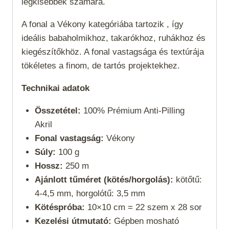
legkisebbek számára.
A fonal a
Vékony
kategóriába tartozik , így
ideális babaholmikhoz, takarókhoz, ruhákhoz és
kiegészítőkhöz. A fonal vastagsága és textúrája
tökéletes a finom, de tartós projektekhez.
Technikai adatok
Összetétel:
100% Prémium Anti-Pilling
Akril
Fonal vastagság:
Vékony
Súly:
100 g
Hossz:
250 m
Ajánlott tűméret (kötés/horgolás):
kötőtű:
4-4,5 mm, horgolótű: 3,5 mm
Kötéspróba:
10×10 cm = 22 szem x 28 sor
Kezelési útmutató:
Gépben mosható