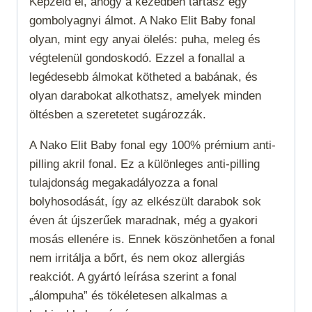
Képzeld el, ahogy a kezedben tartasz egy
gombolyagnyi álmot. A Nako Elit Baby fonal
olyan, mint egy anyai ölelés: puha, meleg és
végtelenül gondoskodó. Ezzel a fonallal a
legédesebb álmokat kötheted a babának, és
olyan darabokat alkothatsz, amelyek minden
öltésben a szeretetet sugározzák.
A Nako Elit Baby fonal egy 100% prémium anti-
pilling akril fonal. Ez a különleges anti-pilling
tulajdonság megakadályozza a fonal
bolyhosodását, így az elkészült darabok sok
éven át újszerűek maradnak, még a gyakori
mosás ellenére is. Ennek köszönhetően a fonal
nem irritálja a bőrt, és nem okoz allergiás
reakciót. A gyártó leírása szerint a fonal
„álompuha” és tökéletesen alkalmas a