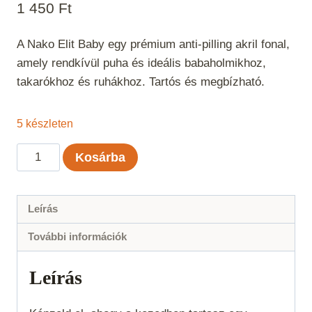
1 450
Ft
A Nako Elit Baby egy prémium anti-pilling akril fonal,
amely rendkívül puha és ideális babaholmikhoz,
takarókhoz és ruhákhoz. Tartós és megbízható.
5 készleten
Nako
Kosárba
Elit
Baby
-
Leírás
Fűzöld
További információk
mennyiség
Leírás