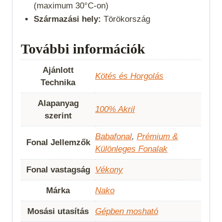
(maximum 30°C-on)
Származási hely:
Törökország
További információk
Ajánlott
Kötés és Horgolás
Technika
Alapanyag
100% Akril
szerint
Babafonal
,
Prémium &
Fonal Jellemzők
Különleges Fonalak
Fonal vastagság
Vékony
Márka
Nako
Mosási utasítás
Gépben mosható