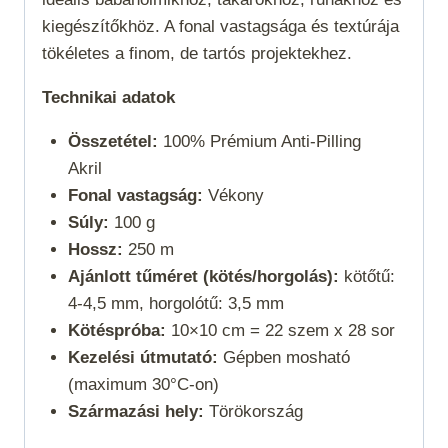
kiegészítőkhöz. A fonal vastagsága és textúrája
tökéletes a finom, de tartós projektekhez.
Technikai adatok
Összetétel:
100% Prémium Anti-Pilling
Akril
Fonal vastagság:
Vékony
Súly:
100 g
Hossz:
250 m
Ajánlott tűméret (kötés/horgolás):
kötőtű:
4-4,5 mm, horgolótű: 3,5 mm
Kötéspróba:
10×10 cm = 22 szem x 28 sor
Kezelési útmutató:
Gépben mosható
(maximum 30°C-on)
Származási hely:
Törökország