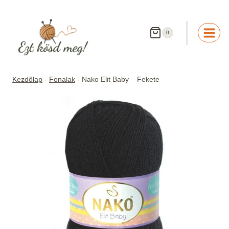
Skip
to
content
0
Kezdőlap
-
Fonalak
-
Nako Elit Baby – Fekete