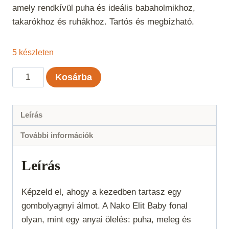
amely rendkívül puha és ideális babaholmikhoz,
takarókhoz és ruhákhoz. Tartós és megbízható.
5 készleten
Nako
Kosárba
Elit
Baby
-
Leírás
Fekete
További információk
mennyiség
Leírás
Képzeld el, ahogy a kezedben tartasz egy
gombolyagnyi álmot. A Nako Elit Baby fonal
olyan, mint egy anyai ölelés: puha, meleg és