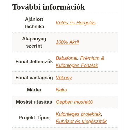
További információk
Ajánlott
Kötés és Horgolás
Technika
Alapanyag
100% Akril
szerint
Babafonal
,
Prémium &
Fonal Jellemzők
Különleges Fonalak
Fonal vastagság
Vékony
Márka
Nako
Mosási utasítás
Gépben mosható
Különleges projektek
,
Projekt Típus
Ruházat és kiegészítők