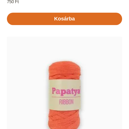
750
Ft
Kosárba