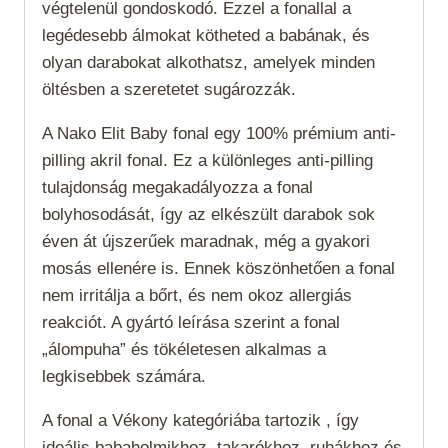
végtelenül gondoskodó. Ezzel a fonallal a
legédesebb álmokat kötheted a babának, és
olyan darabokat alkothatsz, amelyek minden
öltésben a szeretetet sugározzák.
A Nako Elit Baby fonal egy 100% prémium anti-
pilling akril fonal. Ez a különleges anti-pilling
tulajdonság megakadályozza a fonal
bolyhosodását, így az elkészült darabok sok
éven át újszerűek maradnak, még a gyakori
mosás ellenére is. Ennek köszönhetően a fonal
nem irritálja a bőrt, és nem okoz allergiás
reakciót. A gyártó leírása szerint a fonal
„álompuha” és tökéletesen alkalmas a
legkisebbek számára.
A fonal a
Vékony
kategóriába tartozik , így
ideális babaholmikhoz, takarókhoz, ruhákhoz és