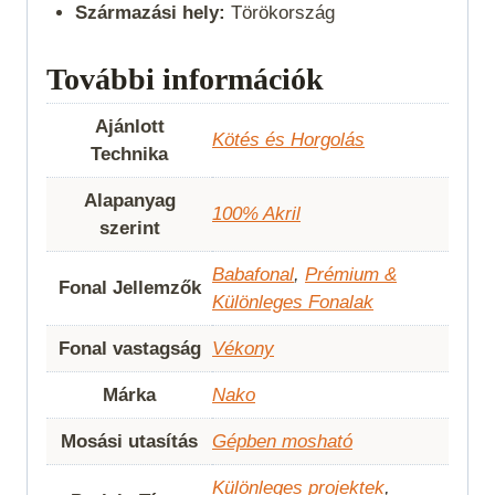
Származási hely:
Törökország
További információk
Ajánlott
Kötés és Horgolás
Technika
Alapanyag
100% Akril
szerint
Babafonal
,
Prémium &
Fonal Jellemzők
Különleges Fonalak
Fonal vastagság
Vékony
Márka
Nako
Mosási utasítás
Gépben mosható
Különleges projektek
,