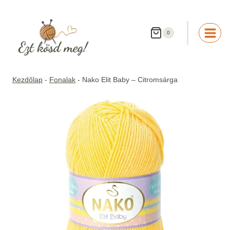
Skip
to
content
0
Kezdőlap
-
Fonalak
-
Nako Elit Baby – Citromsárga