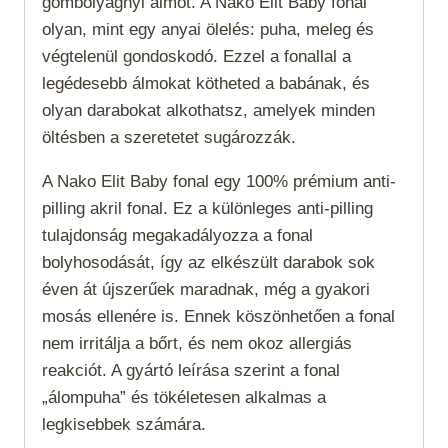
gombolyagnyi álmot. A Nako Elit Baby fonal
olyan, mint egy anyai ölelés: puha, meleg és
végtelenül gondoskodó. Ezzel a fonallal a
legédesebb álmokat kötheted a babának, és
olyan darabokat alkothatsz, amelyek minden
öltésben a szeretetet sugározzák.
A Nako Elit Baby fonal egy 100% prémium anti-
pilling akril fonal. Ez a különleges anti-pilling
tulajdonság megakadályozza a fonal
bolyhosodását, így az elkészült darabok sok
éven át újszerűek maradnak, még a gyakori
mosás ellenére is. Ennek köszönhetően a fonal
nem irritálja a bőrt, és nem okoz allergiás
reakciót. A gyártó leírása szerint a fonal
„álompuha” és tökéletesen alkalmas a
legkisebbek számára.