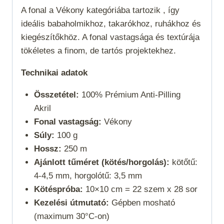
A fonal a
Vékony
kategóriába tartozik , így
ideális babaholmikhoz, takarókhoz, ruhákhoz és
kiegészítőkhöz. A fonal vastagsága és textúrája
tökéletes a finom, de tartós projektekhez.
Technikai adatok
Összetétel:
100% Prémium Anti-Pilling
Akril
Fonal vastagság:
Vékony
Súly:
100 g
Hossz:
250 m
Ajánlott tűméret (kötés/horgolás):
kötőtű:
4-4,5 mm, horgolótű: 3,5 mm
Kötéspróba:
10×10 cm = 22 szem x 28 sor
Kezelési útmutató:
Gépben mosható
(maximum 30°C-on)