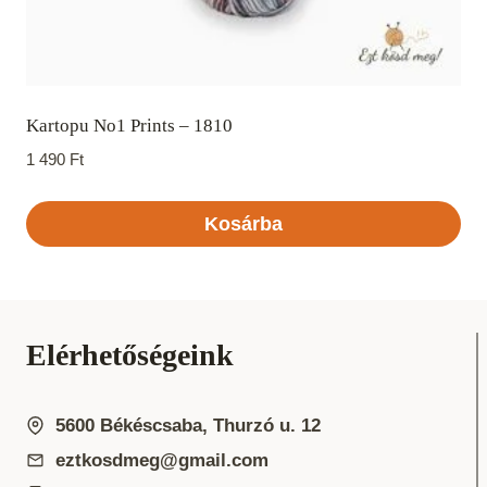
Kartopu No1 Prints – 1810
1 490
Ft
Kosárba
Elérhetőségeink
5600 Békéscsaba, Thurzó u. 12
eztkosdmeg@gmail.com