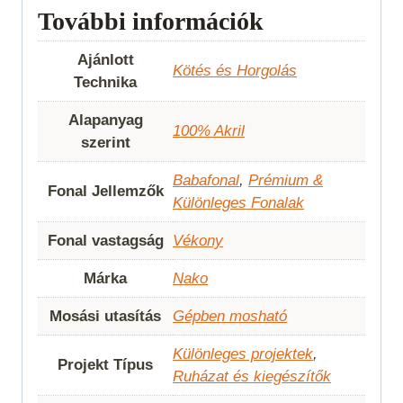
További információk
Ajánlott
Kötés és Horgolás
Technika
Alapanyag
100% Akril
szerint
Babafonal
,
Prémium &
Fonal Jellemzők
Különleges Fonalak
Fonal vastagság
Vékony
Márka
Nako
Mosási utasítás
Gépben mosható
Különleges projektek
,
Projekt Típus
Ruházat és kiegészítők