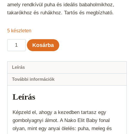
amely rendkívül puha és ideális babaholmikhoz,
takarókhoz és ruhákhoz. Tartós és megbízható.
5 készleten
Nako
Kosárba
Elit
Baby
-
Leírás
Föld
További információk
barna
mennyiség
Leírás
Képzeld el, ahogy a kezedben tartasz egy
gombolyagnyi álmot. A Nako Elit Baby fonal
olyan, mint egy anyai ölelés: puha, meleg és