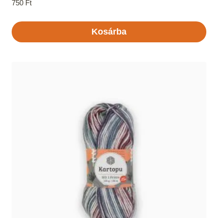
750
Ft
Kosárba