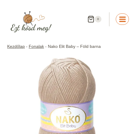
Skip
to
content
0
Kezdőlap
-
Fonalak
-
Nako Elit Baby – Föld barna