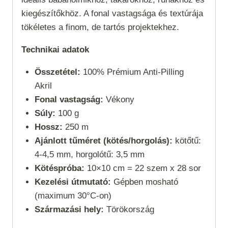
kiegészítőkhöz. A fonal vastagsága és textúrája
tökéletes a finom, de tartós projektekhez.
Technikai adatok
Összetétel:
100% Prémium Anti-Pilling
Akril
Fonal vastagság:
Vékony
Súly:
100 g
Hossz:
250 m
Ajánlott tűméret (kötés/horgolás):
kötőtű:
4-4,5 mm, horgolótű: 3,5 mm
Kötéspróba:
10×10 cm = 22 szem x 28 sor
Kezelési útmutató:
Gépben mosható
(maximum 30°C-on)
Származási hely:
Törökország