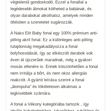
végtelenül gondoskodó. Ezzel a fonallal a
legédesebb álmokat kötheted a babának, és
olyan darabokat alkothatsz, amelyek minden
öltésben a szeretetet sugározzák.
A Nako Elit Baby fonal egy 100% prémium anti-
pilling akril fonal. Ez a különleges anti-pilling
tulajdonság megakadályozza a fonal
bolyhosodását, így az elkészült darabok sok
éven át újszerűek maradnak, még a gyakori
mosás ellenére is. Ennek köszönhetően a fonal
nem irritálja a bőrt, és nem okoz allergiás
reakciót. A gyártó leírása szerint a fonal
„álompuha” és tökéletesen alkalmas a
legkisebbek számára.
A fonal a
Vékony
kategóriába tartozik , így
ideális babaholmikhoz, takarókhoz, ruhákhoz és