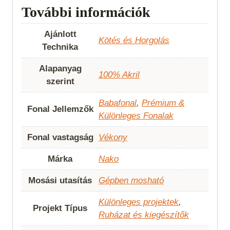
További információk
Ajánlott
Kötés és Horgolás
Technika
Alapanyag
100% Akril
szerint
Babafonal
,
Prémium &
Fonal Jellemzők
Különleges Fonalak
Fonal vastagság
Vékony
Márka
Nako
Mosási utasítás
Gépben mosható
Különleges projektek
,
Projekt Típus
Ruházat és kiegészítők