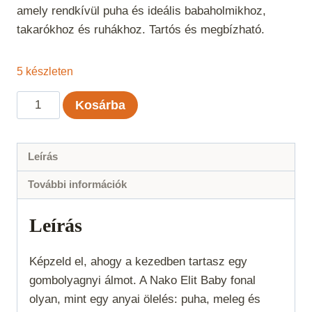
amely rendkívül puha és ideális babaholmikhoz,
takarókhoz és ruhákhoz. Tartós és megbízható.
5 készleten
Nako
Kosárba
Elit
Baby
-
Leírás
Menta
További információk
mennyiség
Leírás
Képzeld el, ahogy a kezedben tartasz egy
gombolyagnyi álmot. A Nako Elit Baby fonal
olyan, mint egy anyai ölelés: puha, meleg és