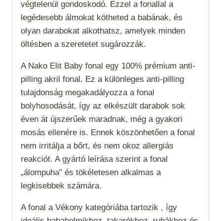
végtelenül gondoskodó. Ezzel a fonallal a
legédesebb álmokat kötheted a babának, és
olyan darabokat alkothatsz, amelyek minden
öltésben a szeretetet sugározzák.
A Nako Elit Baby fonal egy 100% prémium anti-
pilling akril fonal. Ez a különleges anti-pilling
tulajdonság megakadályozza a fonal
bolyhosodását, így az elkészült darabok sok
éven át újszerűek maradnak, még a gyakori
mosás ellenére is. Ennek köszönhetően a fonal
nem irritálja a bőrt, és nem okoz allergiás
reakciót. A gyártó leírása szerint a fonal
„álompuha” és tökéletesen alkalmas a
legkisebbek számára.
A fonal a
Vékony
kategóriába tartozik , így
ideális babaholmikhoz, takarókhoz, ruhákhoz és