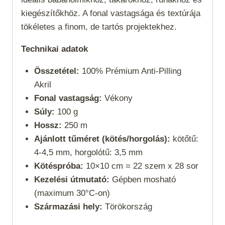
kiegészítőkhöz. A fonal vastagsága és textúrája
tökéletes a finom, de tartós projektekhez.
Technikai adatok
Összetétel:
100% Prémium Anti-Pilling
Akril
Fonal vastagság:
Vékony
Súly:
100 g
Hossz:
250 m
Ajánlott tűméret (kötés/horgolás):
kötőtű:
4-4,5 mm, horgolótű: 3,5 mm
Kötéspróba:
10×10 cm = 22 szem x 28 sor
Kezelési útmutató:
Gépben mosható
(maximum 30°C-on)
Származási hely:
Törökország