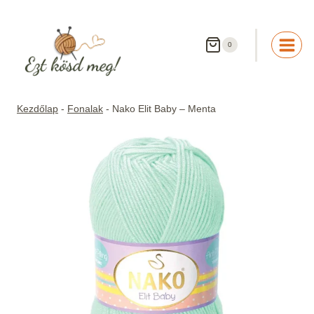
Skip
to
content
0
Kezdőlap
-
Fonalak
-
Nako Elit Baby – Menta