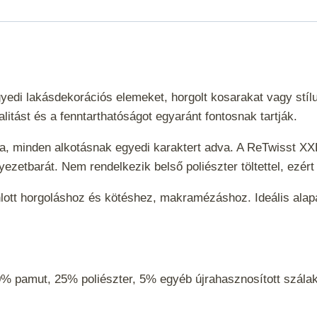
gyedi lakásdekorációs elemeket, horgolt kosarakat vagy stí
itást és a fenntarthatóságot egyaránt fontosnak tartják.
za, minden alkotásnak egyedi karaktert adva. A ReTwisst X
nyezetbarát. Nem rendelkezik belső poliészter töltettel, ez
ánlott horgoláshoz és kötéshez, makramézáshoz. Ideális ala
% pamut, 25% poliészter, 5% egyéb újrahasznosított szál