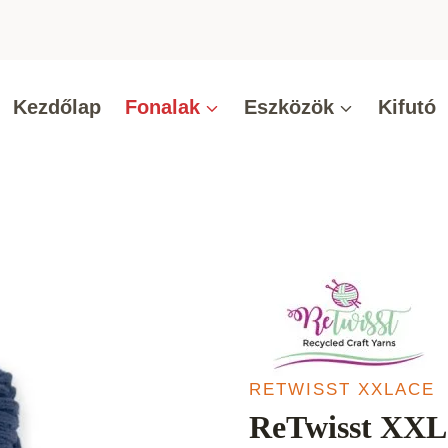
Kezdőlap
Fonalak
Eszközök
Kifutó
RETWISST XXLACE
ReTwisst XXLa