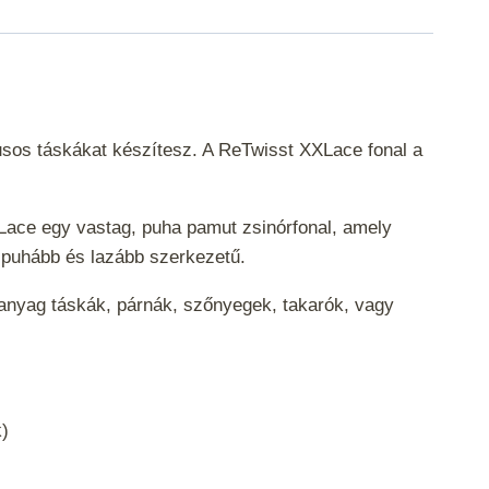
lusos táskákat készítesz. A ReTwisst XXLace fonal a
XLace egy vastag, puha pamut zsinórfonal, amely
ért puhább és lazább szerkezetű.
panyag táskák, párnák, szőnyegek, takarók, vagy
ak)