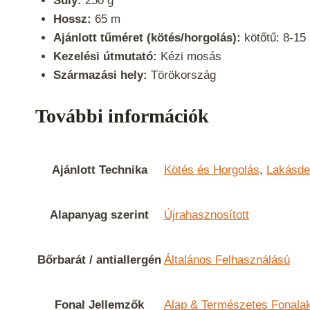
Súly:
250 g
Hossz:
65 m
Ajánlott tűméret (kötés/horgolás):
kötőtű: 8-15
Kezelési útmutató:
Kézi mosás
Származási hely:
Törökország
További információk
Ajánlott Technika
Kötés és Horgolás
,
Lakásde
Alapanyag szerint
Újrahasznosított
Bőrbarát / antiallergén
Általános Felhasználású
Fonal Jellemzők
Alap & Természetes Fonala