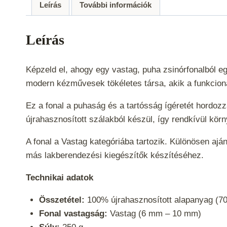
Leírás
További információk
Leírás
Képzeld el, ahogy egy vastag, puha zsinórfonalból e
modern kézművesek tökéletes társa, akik a funkcional
Ez a fonal a puhaság és a tartósság ígéretét hordoz
újrahasznosított szálakból készül, így rendkívül kör
A fonal a
Vastag
kategóriába tartozik. Különösen aj
más lakberendezési kiegészítők készítéséhez.
Technikai adatok
Összetétel:
100% újrahasznosított alapanyag (70
Fonal vastagság:
Vastag (6 mm – 10 mm)