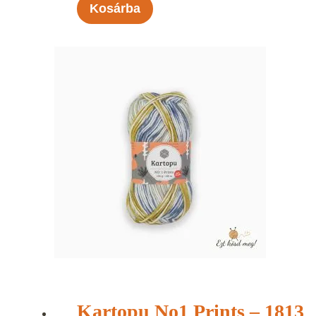
Kosárba
Kartopu No1 Prints – 1813