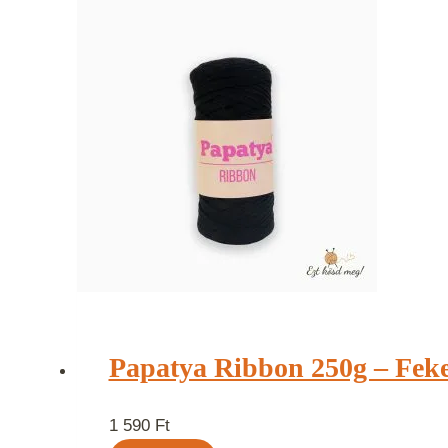
Papatya Ribbon 250g – Feke
1 590
Ft