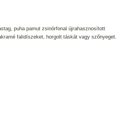
tag, puha pamut zsinórfonal újrahasznosított
akramé falidíszeket, horgolt táskát vagy szőnyeget.