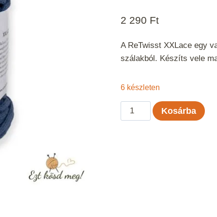
2 290
Ft
A ReTwisst XXLace egy vas
szálakból. Készíts vele m
6 készleten
ReTwisst
Kosárba
XXLace
-
Vintage
kék
mennyiség