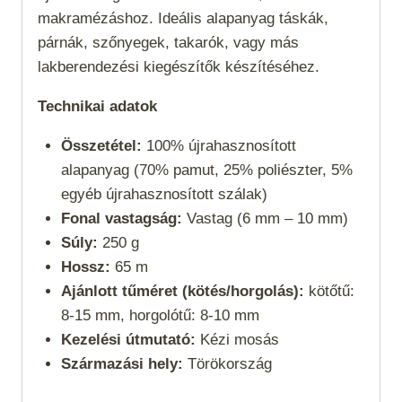
makramézáshoz. Ideális alapanyag táskák,
párnák, szőnyegek, takarók, vagy más
lakberendezési kiegészítők készítéséhez.
Technikai adatok
Összetétel:
100% újrahasznosított
alapanyag (70% pamut, 25% poliészter, 5%
egyéb újrahasznosított szálak)
Fonal vastagság:
Vastag (6 mm – 10 mm)
Súly:
250 g
Hossz:
65 m
Ajánlott tűméret (kötés/horgolás):
kötőtű:
8-15 mm, horgolótű: 8-10 mm
Kezelési útmutató:
Kézi mosás
Származási hely:
Törökország