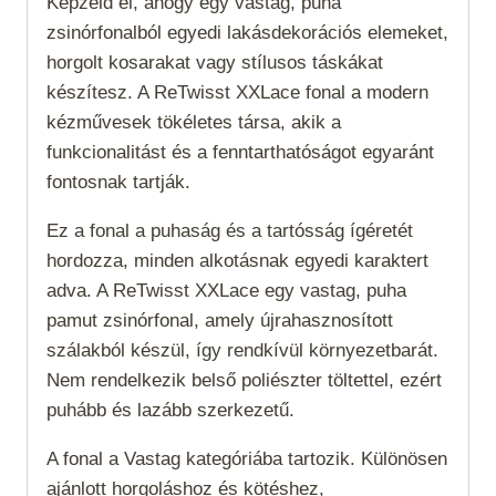
Képzeld el, ahogy egy vastag, puha
zsinórfonalból egyedi lakásdekorációs elemeket,
horgolt kosarakat vagy stílusos táskákat
készítesz. A ReTwisst XXLace fonal a modern
kézművesek tökéletes társa, akik a
funkcionalitást és a fenntarthatóságot egyaránt
fontosnak tartják.
Ez a fonal a puhaság és a tartósság ígéretét
hordozza, minden alkotásnak egyedi karaktert
adva. A ReTwisst XXLace egy vastag, puha
pamut zsinórfonal, amely újrahasznosított
szálakból készül, így rendkívül környezetbarát.
Nem rendelkezik belső poliészter töltettel, ezért
puhább és lazább szerkezetű.
A fonal a
Vastag
kategóriába tartozik. Különösen
ajánlott horgoláshoz és kötéshez,