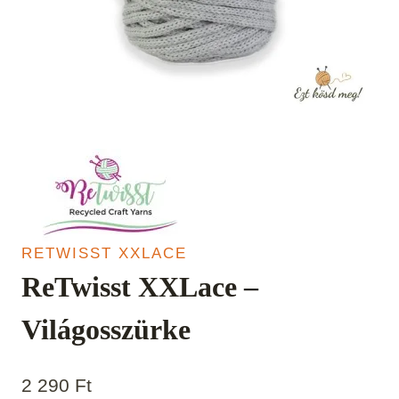
RETWISST XXLACE
ReTwisst XXLace –
Világosszürke
2 290
Ft