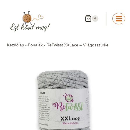
Skip
to
content
0
Kezdőlap
-
Fonalak
-
ReTwisst XXLace – Világosszürke