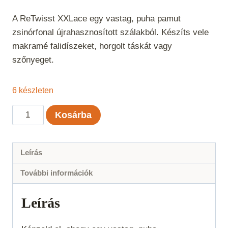
A ReTwisst XXLace egy vastag, puha pamut
zsinórfonal újrahasznosított szálakból. Készíts vele
makramé falidíszeket, horgolt táskát vagy
szőnyeget.
6 készleten
ReTwisst
Kosárba
XXLace
-
Világosszürke
Leírás
mennyiség
További információk
Leírás