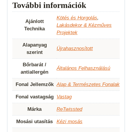
További információk
Kötés és Horgolás
,
Ajánlott
Lakásdekor & Kézműves
Technika
Projektek
Alapanyag
Újrahasznosított
szerint
Bőrbarát /
Általános Felhasználású
antiallergén
Fonal Jellemzők
Alap & Természetes Fonalak
Fonal vastagság
Vastag
Márka
ReTwissted
Mosási utasítás
Kézi mosás