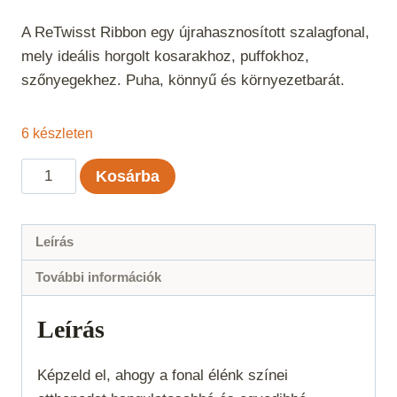
A ReTwisst Ribbon egy újrahasznosított szalagfonal,
mely ideális horgolt kosarakhoz, puffokhoz,
szőnyegekhez. Puha, könnyű és környezetbarát.
6 készleten
ReTwisst
Kosárba
Ribbon
-
Világosszürke
Leírás
mennyiség
További információk
Leírás
Képzeld el, ahogy a fonal élénk színei