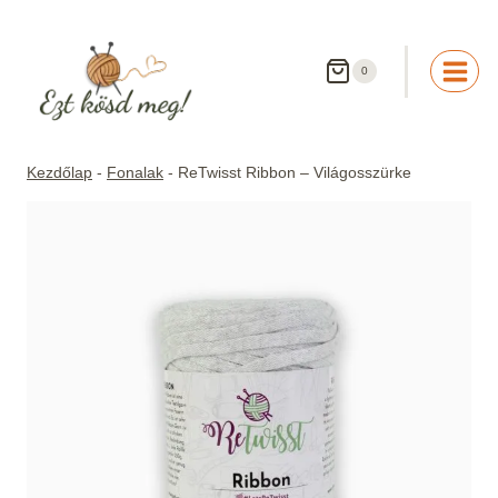
Skip
to
content
0
Kezdőlap
-
Fonalak
-
ReTwisst Ribbon – Világosszürke