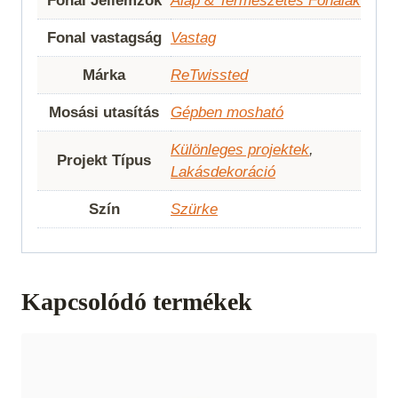
Fonal Jellemzők
Alap & Természetes Fonalak
Fonal vastagság
Vastag
Márka
ReTwissted
Mosási utasítás
Gépben mosható
Különleges projektek
,
Projekt Típus
Lakásdekoráció
Szín
Szürke
Kapcsolódó termékek