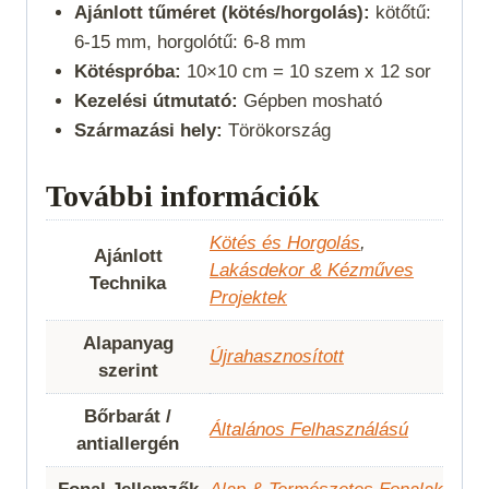
Ajánlott tűméret (kötés/horgolás):
kötőtű:
6-15 mm, horgolótű: 6-8 mm
Kötéspróba:
10×10 cm = 10 szem x 12 sor
Kezelési útmutató:
Gépben mosható
Származási hely:
Törökország
További információk
Kötés és Horgolás
,
Ajánlott
Lakásdekor & Kézműves
Technika
Projektek
Alapanyag
Újrahasznosított
szerint
Bőrbarát /
Általános Felhasználású
antiallergén