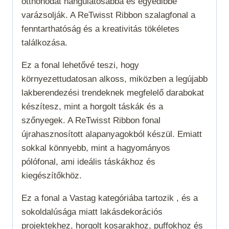
otthonodat hangulatosabbá és egyedibbé
varázsolják. A ReTwisst Ribbon szalagfonal a
fenntarthatóság és a kreativitás tökéletes
találkozása.
Ez a fonal lehetővé teszi, hogy
környezettudatosan alkoss, miközben a legújabb
lakberendezési trendeknek megfelelő darabokat
készítesz, mint a horgolt táskák és a
szőnyegek. A ReTwisst Ribbon fonal
újrahasznosított alapanyagokból készül. Emiatt
sokkal könnyebb, mint a hagyományos
pólófonal, ami ideális táskákhoz és
kiegészítőkhöz.
Ez a fonal a
Vastag
kategóriába tartozik , és a
sokoldalúsága miatt lakásdekorációs
projektekhez, horgolt kosarakhoz, puffokhoz és