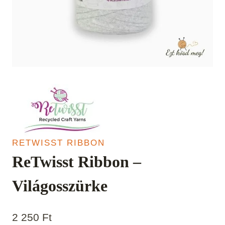
RETWISST RIBBON
ReTwisst Ribbon –
Világosszürke
2 250
Ft