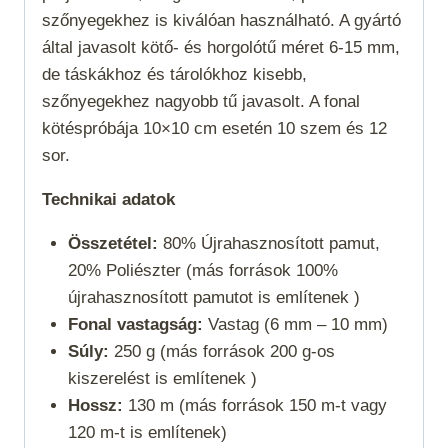
szőnyegekhez is kiválóan használható. A gyártó
által javasolt kötő- és horgolótű méret 6-15 mm,
de táskákhoz és tárolókhoz kisebb,
szőnyegekhez nagyobb tű javasolt. A fonal
kötéspróbája 10×10 cm esetén 10 szem és 12
sor.
Technikai adatok
Összetétel:
80% Újrahasznosított pamut,
20% Poliészter (más források 100%
újrahasznosított pamutot is említenek )
Fonal vastagság:
Vastag (6 mm – 10 mm)
Súly:
250 g (más források 200 g-os
kiszerelést is említenek )
Hossz:
130 m (más források 150 m-t vagy
120 m-t is említenek)