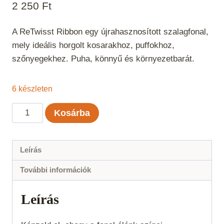
2 250
Ft
A ReTwisst Ribbon egy újrahasznosított szalagfonal,
mely ideális horgolt kosarakhoz, puffokhoz,
szőnyegekhez. Puha, könnyű és környezetbarát.
6 készleten
ReTwisst
Kosárba
Ribbon
-
Mélylila
Leírás
mennyiség
További információk
Leírás