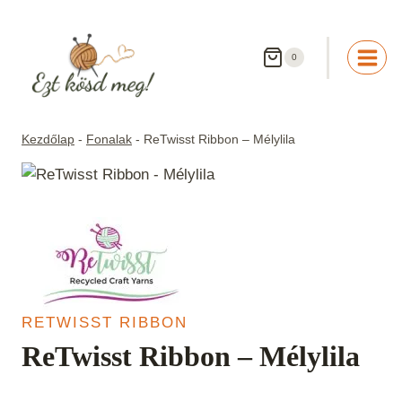
Skip
to
content
0
Kezdőlap
-
Fonalak
-
ReTwisst Ribbon – Mélylila
RETWISST RIBBON
ReTwisst Ribbon – Mélylila