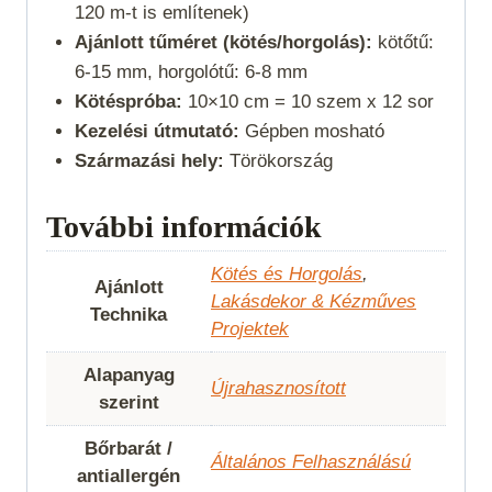
120 m-t is említenek)
Ajánlott tűméret (kötés/horgolás):
kötőtű:
6-15 mm, horgolótű: 6-8 mm
Kötéspróba:
10×10 cm = 10 szem x 12 sor
Kezelési útmutató:
Gépben mosható
Származási hely:
Törökország
További információk
Kötés és Horgolás
,
Ajánlott
Lakásdekor & Kézműves
Technika
Projektek
Alapanyag
Újrahasznosított
szerint
Bőrbarát /
Általános Felhasználású
antiallergén