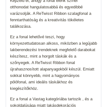
Képzeld el, ahogy a fonal élénk színei
otthonodat hangulatosabbá és egyedibbé
varázsolják. A ReTwisst Ribbon szalagfonal a
fenntarthatóság és a kreativitás tökéletes
találkozása.
Ez a fonal lehetővé teszi, hogy
környezettudatosan alkoss, miközben a legújabb
lakberendezési trendeknek megfelelő darabokat
készítesz, mint a horgolt táskák és a
szőnyegek. A ReTwisst Ribbon fonal
újrahasznosított alapanyagokból készül. Emiatt
sokkal könnyebb, mint a hagyományos
pólófonal, ami ideális táskákhoz és
kiegészítőkhöz.
Ez a fonal a
Vastag
kategóriába tartozik , és a
sokoldalúsága miatt lakásdekorációs