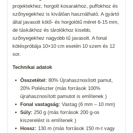
projektekhez, horgolt kosarakhoz, puffokhoz és
szőnyegekhez is kiválóan használható. A gyártó
által javasolt kötő- és horgolótű méret 6-15 mm,
de táskákhoz és tárolókhoz kisebb,
szőnyegekhez nagyobb tű javasolt. A fonal
kötéspróbája 10×10 cm esetén 10 szem és 12
sor.
Technikai adatok
Összetétel:
80% Újrahasznosított pamut,
20% Poliészter (más források 100%
újrahasznosított pamutot is említenek )
Fonal vastagság:
Vastag (6 mm – 10 mm)
Súly:
250 g (más források 200 g-os
kiszerelést is említenek )
Hossz:
130 m (más források 150 m-t vagy