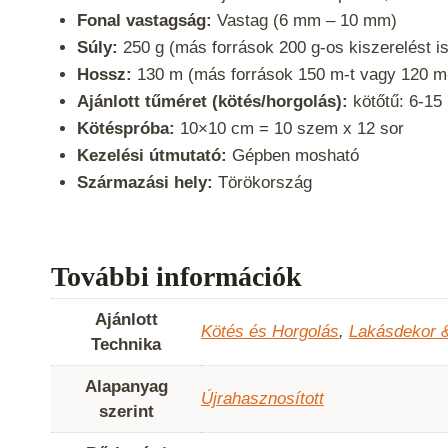
Fonal vastagság:
Vastag (6 mm – 10 mm)
Súly:
250 g (más források 200 g-os kiszerelést i
Hossz:
130 m (más források 150 m-t vagy 120 m-
Ajánlott tűméret (kötés/horgolás):
kötőtű: 6-15
Kötéspróba:
10×10 cm = 10 szem x 12 sor
Kezelési útmutató:
Gépben mosható
Származási hely:
Törökország
További információk
Ajánlott
Kötés és Horgolás
,
Lakásdekor 
Technika
Alapanyag
Újrahasznosított
szerint