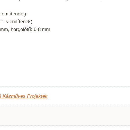
s említenek )
t is említenek)
 mm, horgolótű: 6-8 mm
& Kézműves Projektek