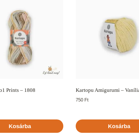
1 Prints – 1808
Kartopu Amigurumi – Vaníli
750
Ft
Kosárba
Kosárba