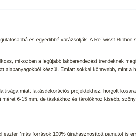
ngulatosabbá és egyedibbé varázsolják. A ReTwisst Ribbon sz
alkoss, miközben a legújabb lakberendezési trendeknek megfe
ott alapanyagokból készül. Emiatt sokkal könnyebb, mint a 
ldalúsága miatt lakásdekorációs projektekhez, horgolt kosa
ótű méret 6-15 mm, de táskákhoz és tárolókhoz kisebb, szőny
iészter (más források 100% újrahasznosított pamutot is e