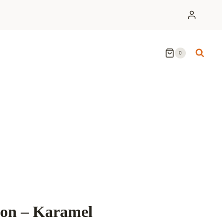
0
bon – Karamel