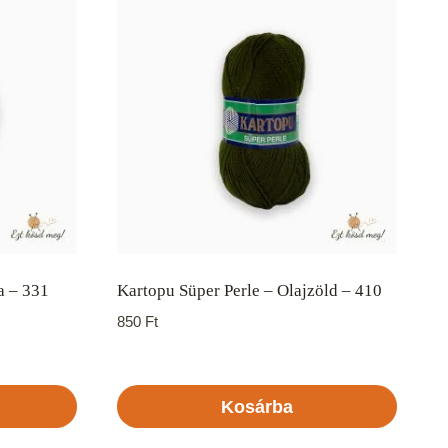
a – 331
Kartopu Süper Perle – Olajzöld – 410
850
Ft
Kosárba