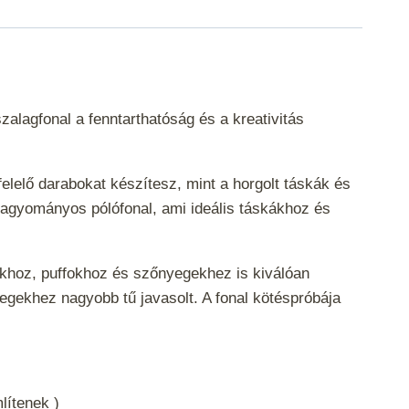
alagfonal a fenntarthatóság és a kreativitás
lelő darabokat készítesz, mint a horgolt táskák és
hagyományos pólófonal, ami ideális táskákhoz és
rakhoz, puffokhoz és szőnyegekhez is kiválóan
egekhez nagyobb tű javasolt. A fonal kötéspróbája
mlítenek )