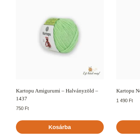
Kartopu Amigurumi – Halványzöld –
Kartopu No
1437
1 490
Ft
750
Ft
Kosárba