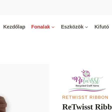
Kezdőlap
Fonalak
Eszközök
Kifutó
RETWISST RIBBON
ReTwisst Rib