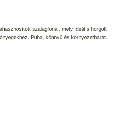
hasznosított szalagfonal, mely ideális horgolt
zőnyegekhez. Puha, könnyű és környezetbarát.