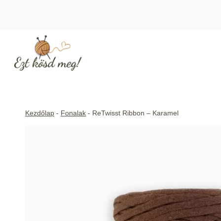
Skip
to
content
Kezdőlap
-
Fonalak
-
ReTwisst Ribbon – Karamel