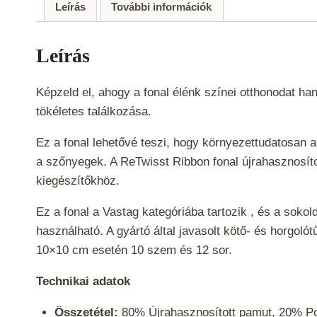
Leírás
További információk
Leírás
Képzeld el, ahogy a fonal élénk színei otthonodat ha
tökéletes találkozása.
Ez a fonal lehetővé teszi, hogy környezettudatosan 
a szőnyegek. A ReTwisst Ribbon fonal újrahasznosít
kiegészítőkhöz.
Ez a fonal a
Vastag
kategóriába tartozik , és a soko
használható. A gyártó által javasolt kötő- és horgol
10×10 cm esetén 10 szem és 12 sor.
Technikai adatok
Összetétel:
80% Újrahasznosított pamut, 20% Pol