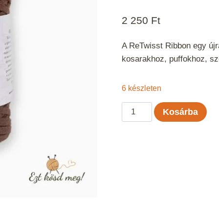
2 250
Ft
A ReTwisst Ribbon egy újra
kosarakhoz, puffokhoz, s
6 készleten
ReTwisst
Kosárba
Ribbon
-
Karamel
mennyiség