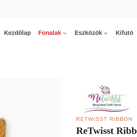
Kezdőlap
Fonalak
Eszközök
Kifutó
RETWISST RIBBON
ReTwisst Ribb