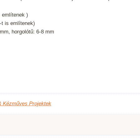
s említenek )
t is említenek)
 mm, horgolótű: 6-8 mm
& Kézműves Projektek