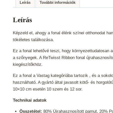
Leírás
További információk
Leírás
Képzeld el, ahogy a fonal élénk színei otthonodat ha
tökéletes találkozása.
Ez a fonal lehetővé teszi, hogy környezettudatosan 
a szőnyegek. A ReTwisst Ribbon fonal újrahasznosít
kiegészítőkhöz.
Ez a fonal a
Vastag
kategóriába tartozik , és a soko
használható. A gyártó által javasolt kötő- és horgol
10×10 cm esetén 10 szem és 12 sor.
Technikai adatok
Összetétel:
80% Újrahasznosított pamut, 20% Pol