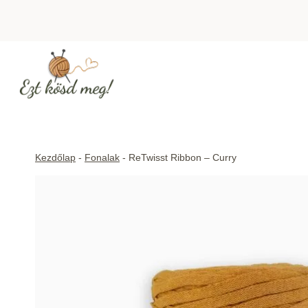
Skip
to
content
Kezdőlap
-
Fonalak
-
ReTwisst Ribbon – Curry