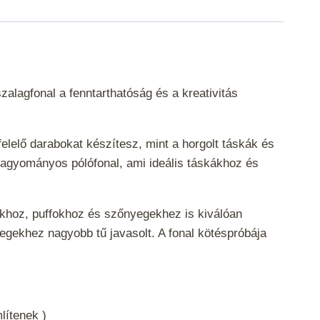
alagfonal a fenntarthatóság és a kreativitás
lelő darabokat készítesz, mint a horgolt táskák és
hagyományos pólófonal, ami ideális táskákhoz és
rakhoz, puffokhoz és szőnyegekhez is kiválóan
egekhez nagyobb tű javasolt. A fonal kötéspróbája
mlítenek )