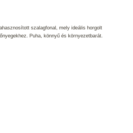
hasznosított szalagfonal, mely ideális horgolt
zőnyegekhez. Puha, könnyű és környezetbarát.