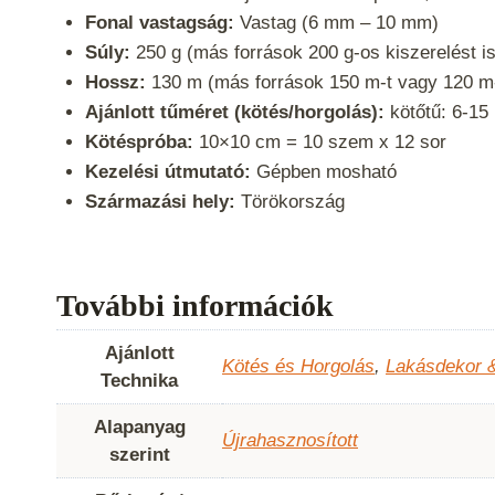
Fonal vastagság:
Vastag (6 mm – 10 mm)
Súly:
250 g (más források 200 g-os kiszerelést i
Hossz:
130 m (más források 150 m-t vagy 120 m-
Ajánlott tűméret (kötés/horgolás):
kötőtű: 6-15
Kötéspróba:
10×10 cm = 10 szem x 12 sor
Kezelési útmutató:
Gépben mosható
Származási hely:
Törökország
További információk
Ajánlott
Kötés és Horgolás
,
Lakásdekor 
Technika
Alapanyag
Újrahasznosított
szerint