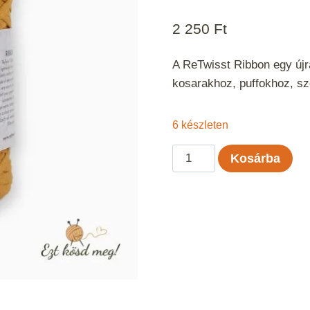
2 250
Ft
A ReTwisst Ribbon egy újra
kosarakhoz, puffokhoz, s
6 készleten
ReTwisst
Kosárba
Ribbon
-
Curry
mennyiség