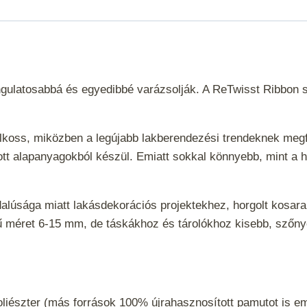
ngulatosabbá és egyedibbé varázsolják. A ReTwisst Ribbon sz
alkoss, miközben a legújabb lakberendezési trendeknek megfe
ott alapanyagokból készül. Emiatt sokkal könnyebb, mint a 
ldalúsága miatt lakásdekorációs projektekhez, horgolt kosa
ótű méret 6-15 mm, de táskákhoz és tárolókhoz kisebb, szőny
iészter (más források 100% újrahasznosított pamutot is e