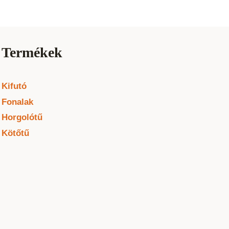
Termékek
Kifutó
Fonalak
Horgolótű
Kötőtű