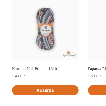
Kartopu No1 Prints – 1810
Papatya Ri
1 490
Ft
1 590
Ft
Kosárba