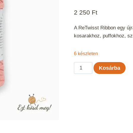
2 250
Ft
A ReTwisst Ribbon egy újra
kosarakhoz, puffokhoz, s
6 készleten
ReTwisst
Kosárba
Ribbon
-
Barack
mennyiség