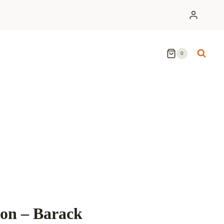
0
on – Barack