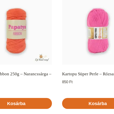
ibbon 250g – Narancssárga –
Kartopu Süper Perle – Rózsa
850
Ft
Kosárba
Kosárba