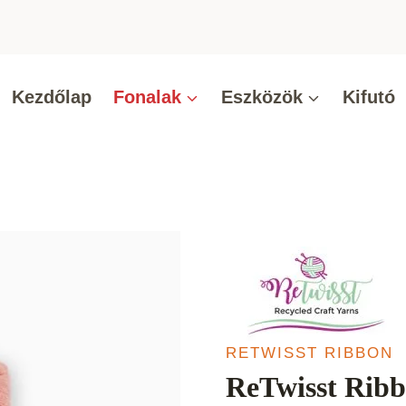
Kezdőlap
Fonalak
Eszközök
Kifutó
RETWISST RIBBON
ReTwisst Ribb