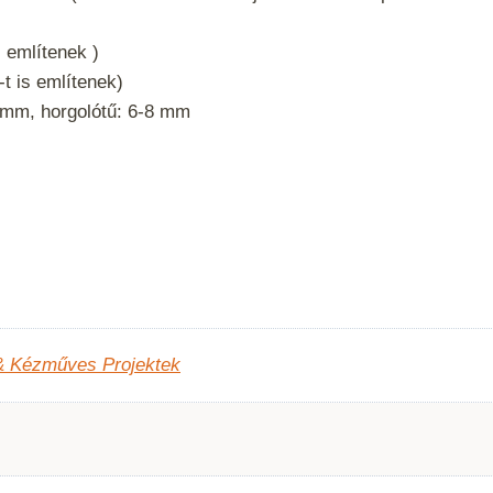
s említenek )
t is említenek)
 mm, horgolótű: 6-8 mm
& Kézműves Projektek