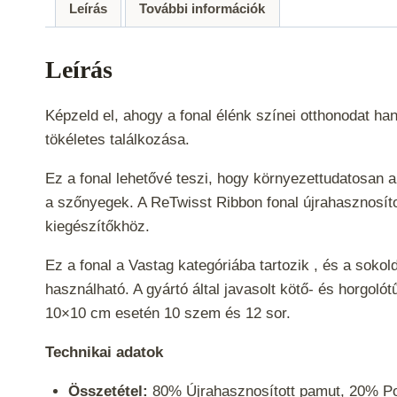
Leírás
További információk
Leírás
Képzeld el, ahogy a fonal élénk színei otthonodat ha
tökéletes találkozása.
Ez a fonal lehetővé teszi, hogy környezettudatosan 
a szőnyegek. A ReTwisst Ribbon fonal újrahasznosít
kiegészítőkhöz.
Ez a fonal a
Vastag
kategóriába tartozik , és a soko
használható. A gyártó által javasolt kötő- és horgol
10×10 cm esetén 10 szem és 12 sor.
Technikai adatok
Összetétel:
80% Újrahasznosított pamut, 20% Pol