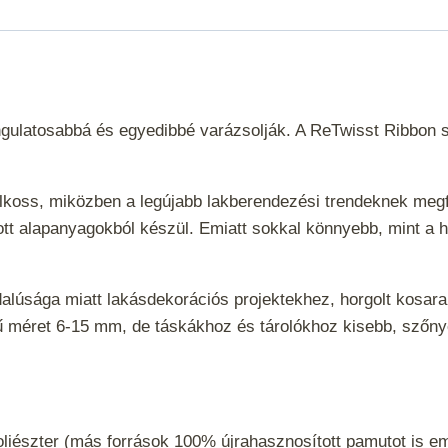
ngulatosabbá és egyedibbé varázsolják. A ReTwisst Ribbon sz
alkoss, miközben a legújabb lakberendezési trendeknek megfe
ott alapanyagokból készül. Emiatt sokkal könnyebb, mint a 
ldalúsága miatt lakásdekorációs projektekhez, horgolt kosa
ótű méret 6-15 mm, de táskákhoz és tárolókhoz kisebb, szőny
iészter (más források 100% újrahasznosított pamutot is e