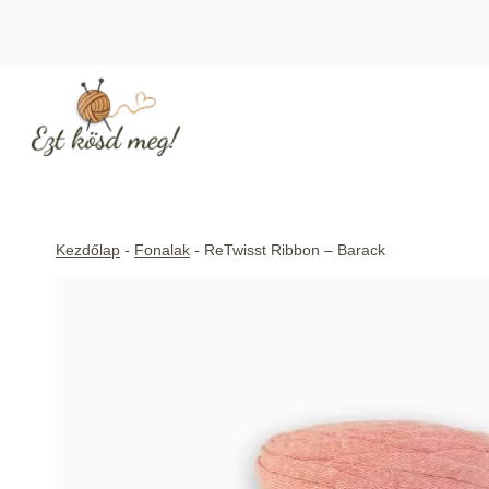
Skip
to
content
Kezdőlap
-
Fonalak
-
ReTwisst Ribbon – Barack