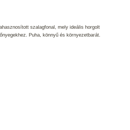
hasznosított szalagfonal, mely ideális horgolt
zőnyegekhez. Puha, könnyű és környezetbarát.