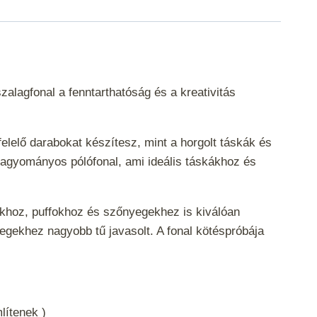
alagfonal a fenntarthatóság és a kreativitás
lelő darabokat készítesz, mint a horgolt táskák és
hagyományos pólófonal, ami ideális táskákhoz és
rakhoz, puffokhoz és szőnyegekhez is kiválóan
egekhez nagyobb tű javasolt. A fonal kötéspróbája
mlítenek )