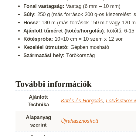
Fonal vastagság:
Vastag (6 mm – 10 mm)
Súly:
250 g (más források 200 g-os kiszerelést i
Hossz:
130 m (más források 150 m-t vagy 120 m-
Ajánlott tűméret (kötés/horgolás):
kötőtű: 6-15
Kötéspróba:
10×10 cm = 10 szem x 12 sor
Kezelési útmutató:
Gépben mosható
Származási hely:
Törökország
További információk
Ajánlott
Kötés és Horgolás
,
Lakásdekor 
Technika
Alapanyag
Újrahasznosított
szerint