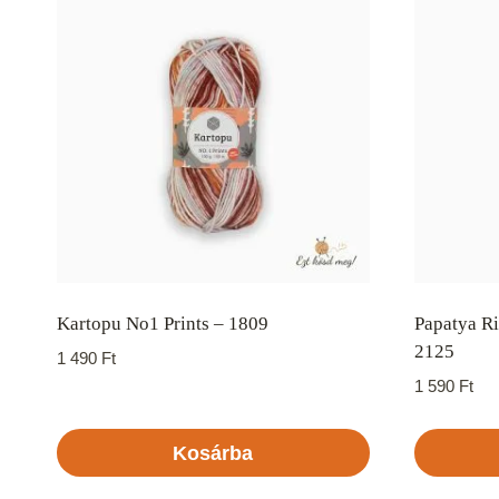
Kartopu No1 Prints – 1809
Papatya R
2125
1 490
Ft
1 590
Ft
Kosárba