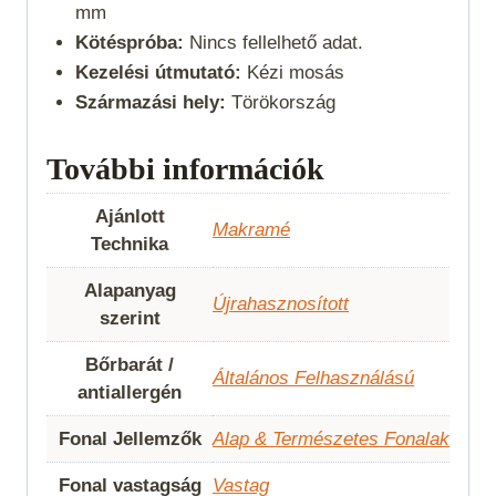
mm
Kötéspróba:
Nincs fellelhető adat.
Kezelési útmutató:
Kézi mosás
Származási hely:
Törökország
További információk
Ajánlott
Makramé
Technika
Alapanyag
Újrahasznosított
szerint
Bőrbarát /
Általános Felhasználású
antiallergén
Fonal Jellemzők
Alap & Természetes Fonalak
Fonal vastagság
Vastag