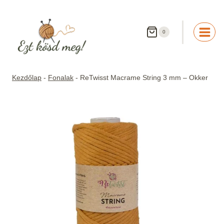
Skip
to
content
0
Kezdőlap
-
Fonalak
-
ReTwisst Macrame String 3 mm – Okker