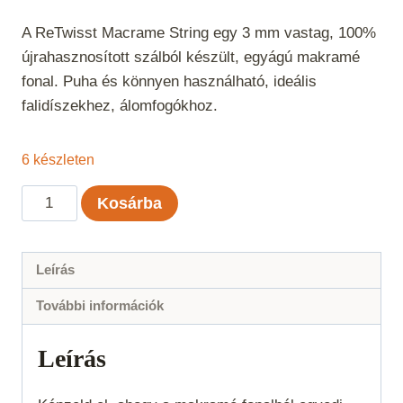
A ReTwisst Macrame String egy 3 mm vastag, 100%
újrahasznosított szálból készült, egyágú makramé
fonal. Puha és könnyen használható, ideális
falidíszekhez, álomfogókhoz.
6 készleten
ReTwisst
Kosárba
Macrame
String
3
Leírás
mm
További információk
-
Okker
Leírás
mennyiség