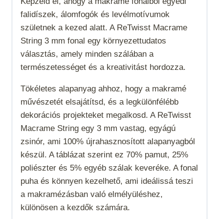
Képzeld el, ahogy a makramé fonalból egyedi
falidíszek, álomfogók és levélmotívumok
születnek a kezed alatt. A ReTwisst Macrame
String 3 mm fonal egy környezettudatos
választás, amely minden szálában a
természetességet és a kreativitást hordozza.
Tökéletes alapanyag ahhoz, hogy a makramé
művészetét elsajátítsd, és a legkülönfélébb
dekorációs projekteket megalkosd. A ReTwisst
Macrame String egy 3 mm vastag, egyágú
zsinór, ami 100% újrahasznosított alapanyagból
készül. A táblázat szerint ez 70% pamut, 25%
poliészter és 5% egyéb szálak keveréke. A fonal
puha és könnyen kezelhető, ami ideálissá teszi
a makramézásban való elmélyüléshez,
különösen a kezdők számára.