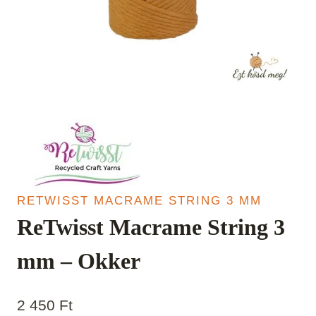
RETWISST MACRAME STRING 3 MM
ReTwisst Macrame String 3
mm – Okker
2 450
Ft