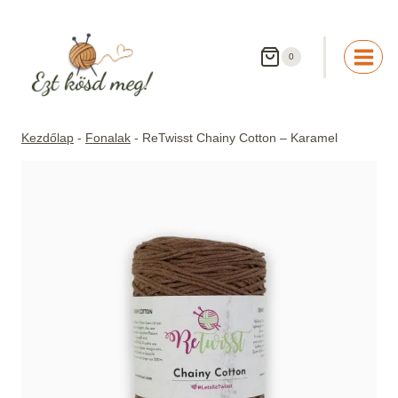
Skip
to
content
0
Kezdőlap
-
Fonalak
-
ReTwisst Chainy Cotton – Karamel