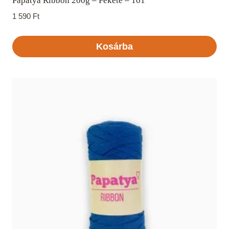
Papatya Ribbon 200g – Fekete – 101
1 590
Ft
Kosárba