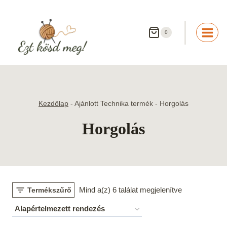
Skip
to
content
0
Kezdőlap
-
Ajánlott Technika termék
-
Horgolás
Horgolás
Mind a(z) 6 találat megjelenítve
Termékszűrő