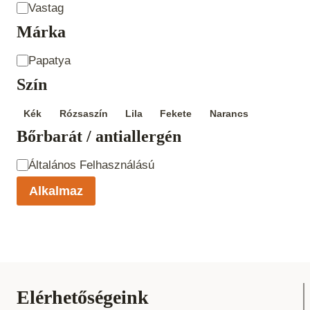
Fonal
Vastag
vastagság
Márka
Product
Papatya
Brand
Szín
Szín
Kék
Rózsaszín
Lila
Fekete
Narancs
Bőrbarát / antiallergén
Bőrbarát /
Általános Felhasználású
antiallergén
Alkalmaz
Elérhetőségeink