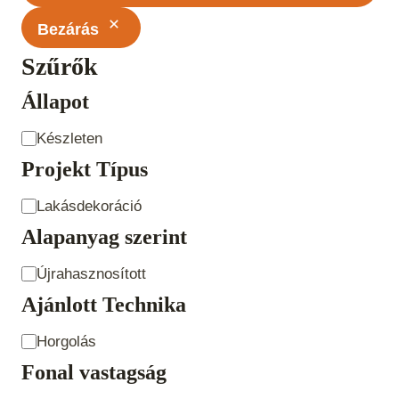
Bezárás
Szűrők
Állapot
Állapot
Készleten
Projekt Típus
Projekt
Lakásdekoráció
Típus
Alapanyag szerint
Alapanyag
Újrahasznosított
szerint
Ajánlott Technika
Ajánlott
Horgolás
Technika
Fonal vastagság