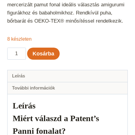
mercerizált pamut fonal ideális választás amigurumi
figurákhoz és babaholmikhoz. Rendkívül puha,
bőrbarát és OEKO-TEX® minősítéssel rendelkezik.
8 készleten
Panni
Kosárba
-
Jácint
35
Leírás
mennyiség
További információk
Leírás
Miért válaszd a Patent’s
Panni fonalat?