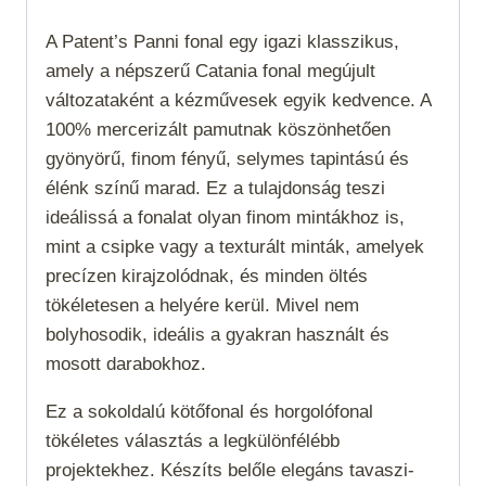
A Patent’s Panni fonal egy igazi klasszikus,
amely a népszerű Catania fonal megújult
változataként a kézművesek egyik kedvence. A
100% mercerizált pamutnak köszönhetően
gyönyörű, finom fényű, selymes tapintású és
élénk színű marad. Ez a tulajdonság teszi
ideálissá a fonalat olyan finom mintákhoz is,
mint a csipke vagy a texturált minták, amelyek
precízen kirajzolódnak, és minden öltés
tökéletesen a helyére kerül. Mivel nem
bolyhosodik, ideális a gyakran használt és
mosott darabokhoz.
Ez a sokoldalú kötőfonal és horgolófonal
tökéletes választás a legkülönfélébb
projektekhez. Készíts belőle elegáns tavaszi-