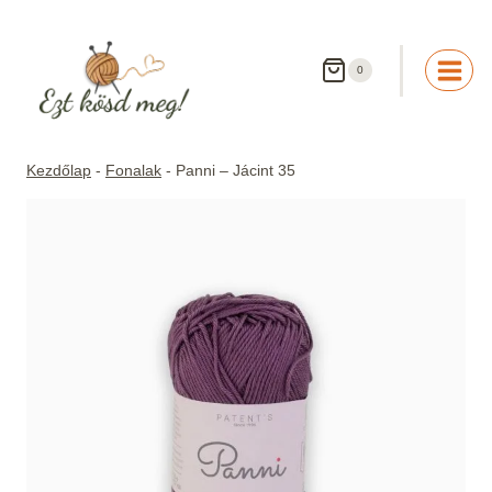
Skip
to
content
0
Kezdőlap
-
Fonalak
-
Panni – Jácint 35