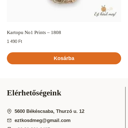
Kartopu No1 Prints – 1808
1 490
Ft
Kosárba
Elérhetőségeink
5600 Békéscsaba, Thurzó u. 12
eztkosdmeg@gmail.com