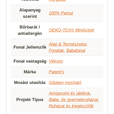
Alapanyag
100% Pamut
szerint
Bőrbarát /
OEKO-TEX® Minősített
antiallergén
Alap & Természetes
Fonal Jellemzők
Fonalak
,
Babafonal
Fonal vastagság
Vékony
Márka
Patent's
Mosási utasítás
Gépben mosható
Amigurumi és játékok
,
Projekt Típus
Baba- és gyermekruházat
,
Ruházat és kiegészítők