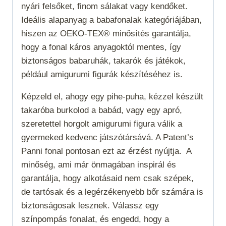
nyári felsőket, finom sálakat vagy kendőket.
Ideális alapanyag a babafonalak kategóriájában,
hiszen az OEKO-TEX® minősítés garantálja,
hogy a fonal káros anyagoktól mentes, így
biztonságos babaruhák, takarók és játékok,
például amigurumi figurák készítéséhez is.
Képzeld el, ahogy egy pihe-puha, kézzel készült
takaróba burkolod a babád, vagy egy apró,
szeretettel horgolt amigurumi figura válik a
gyermeked kedvenc játszótársává. A Patent’s
Panni fonal pontosan ezt az érzést nyújtja.
A
minőség, ami már önmagában inspirál és
garantálja, hogy alkotásaid nem csak szépek,
de tartósak és a legérzékenyebb bőr számára is
biztonságosak lesznek. Válassz egy
színpompás fonalat, és engedd, hogy a