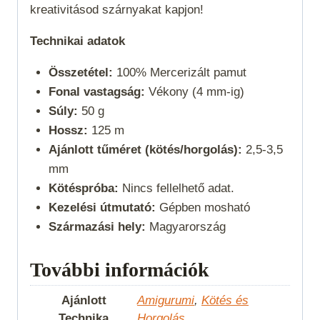
kreativitásod szárnyakat kapjon!
Technikai adatok
Összetétel:
100% Mercerizált pamut
Fonal vastagság:
Vékony (4 mm-ig)
Súly:
50 g
Hossz:
125 m
Ajánlott tűméret (kötés/horgolás):
2,5-3,5
mm
Kötéspróba:
Nincs fellelhető adat.
Kezelési útmutató:
Gépben mosható
Származási hely:
Magyarország
További információk
Ajánlott
Amigurumi
,
Kötés és
Technika
Horgolás