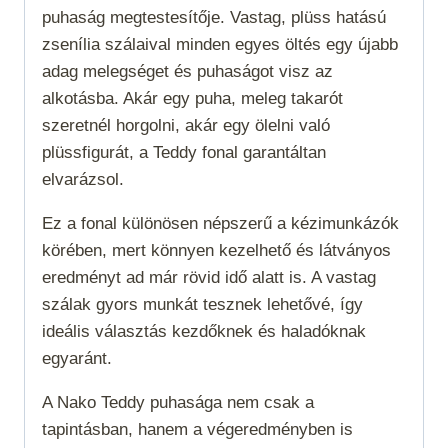
puhaság megtestesítője. Vastag, plüss hatású
zsenília szálaival minden egyes öltés egy újabb
adag melegséget és puhaságot visz az
alkotásba. Akár egy puha, meleg takarót
szeretnél horgolni, akár egy ölelni való
plüssfigurát, a Teddy fonal garantáltan
elvarázsol.
Ez a fonal különösen népszerű a kézimunkázók
körében, mert könnyen kezelhető és látványos
eredményt ad már rövid idő alatt is. A vastag
szálak gyors munkát tesznek lehetővé, így
ideális választás kezdőknek és haladóknak
egyaránt.
A Nako Teddy puhasága nem csak a
tapintásban, hanem a végeredményben is