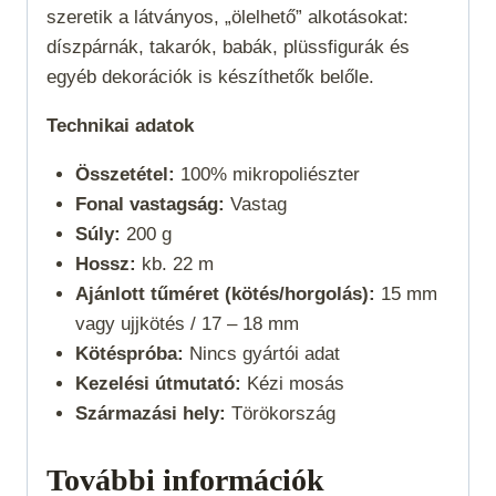
szeretik a látványos, „ölelhető” alkotásokat:
díszpárnák, takarók, babák, plüssfigurák és
egyéb dekorációk is készíthetők belőle.
Technikai adatok
Összetétel:
100% mikropoliészter
Fonal vastagság:
Vastag
Súly:
200 g
Hossz:
kb. 22 m
Ajánlott tűméret (kötés/horgolás):
15 mm
vagy ujjkötés /
17 – 18 mm
Kötéspróba:
Nincs gyártói adat
Kezelési útmutató:
Kézi mosás
Származási hely:
Törökország
További információk