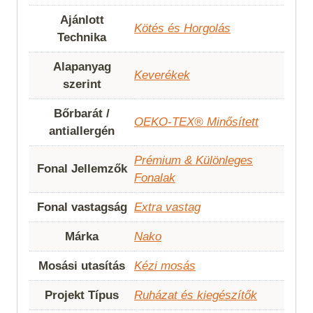
Ajánlott
Kötés és Horgolás
Technika
Alapanyag
Keverékek
szerint
Bőrbarát /
OEKO-TEX® Minősített
antiallergén
Prémium & Különleges
Fonal Jellemzők
Fonalak
Fonal vastagság
Extra vastag
Márka
Nako
Mosási utasítás
Kézi mosás
Projekt Típus
Ruházat és kiegészítők