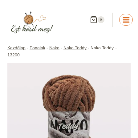
Skip
to
content
0
Kezdőlap
-
Fonalak
-
Nako
-
Nako Teddy
-
Nako Teddy –
13200