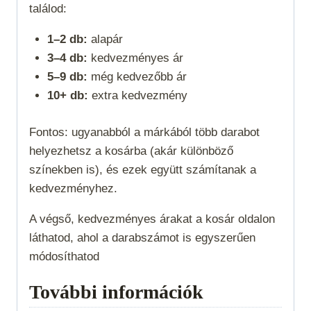
találod:
1–2 db:
alapár
3–4 db:
kedvezményes ár
5–9 db:
még kedvezőbb ár
10+ db:
extra kedvezmény
Fontos: ugyanabból a márkából több darabot
helyezhetsz a kosárba (akár különböző
színekben is), és ezek együtt számítanak a
kedvezményhez.
A végső, kedvezményes árakat a kosár oldalon
láthatod, ahol a darabszámot is egyszerűen
módosíthatod
További információk