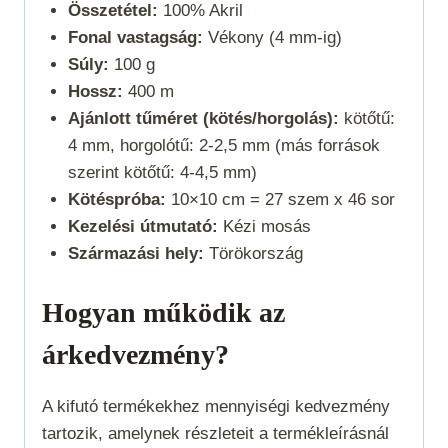
Összetétel:
100% Akril
Fonal vastagság:
Vékony (4 mm-ig)
Súly:
100 g
Hossz:
400 m
Ajánlott tűméret (kötés/horgolás):
kötőtű:
4 mm, horgolótű: 2-2,5 mm (más források
szerint kötőtű: 4-4,5 mm)
Kötéspróba:
10×10 cm = 27 szem x 46 sor
Kezelési útmutató:
Kézi mosás
Származási hely:
Törökország
Hogyan működik az
árkedvezmény?
A kifutó termékekhez mennyiségi kedvezmény
tartozik, amelynek részleteit a termékleírásnál