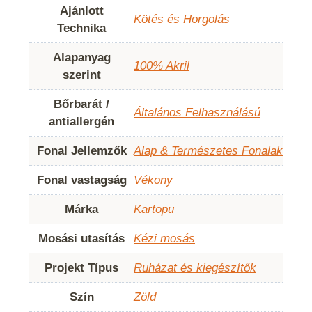
Ajánlott
Kötés és Horgolás
Technika
Alapanyag
100% Akril
szerint
Bőrbarát /
Általános Felhasználású
antiallergén
Fonal Jellemzők
Alap & Természetes Fonalak
Fonal vastagság
Vékony
Márka
Kartopu
Mosási utasítás
Kézi mosás
Projekt Típus
Ruházat és kiegészítők
Szín
Zöld