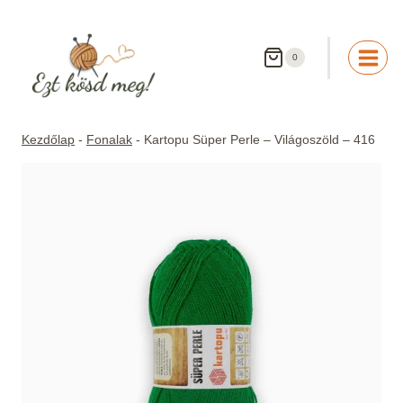
Skip
to
content
0
Kezdőlap
-
Fonalak
-
Kartopu Süper Perle – Világoszöld – 416