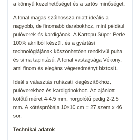
a könnyű kezelhetőséget és a tartós minőséget.
A fonal magas szálhossza miatt ideális a
nagyobb, de finomabb darabokhoz, mint például
pulóverek és kardigánok. A Kartopu Süper Perle
100% akrilból készül, és a gyártási
technológiájának köszönhetően rendkívül puha
és sima tapintású. A fonal vastagsága
Vékony
,
ami finom és elegáns végeredményt biztosít.
Ideális választás ruházati kiegészítőkhöz,
pulóverekhez és kardigánokhoz. Az ajánlott
kötőtű méret 4-4.5 mm, horgolótű pedig 2-2.5
mm. A kötéspróbája 10×10 cm = 27 szem x 46
sor.
Technikai adatok