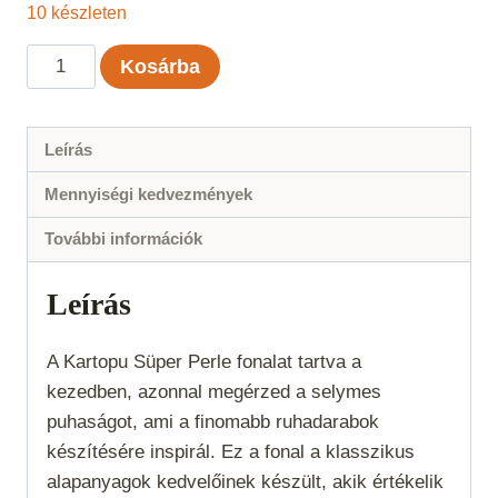
10 készleten
Kartopu
Kosárba
Süper
Perle
-
Leírás
Világoszöld
Mennyiségi kedvezmények
-
416
További információk
mennyiség
Leírás
A Kartopu Süper Perle fonalat tartva a
kezedben, azonnal megérzed a selymes
puhaságot, ami a finomabb ruhadarabok
készítésére inspirál. Ez a fonal a klasszikus
alapanyagok kedvelőinek készült, akik értékelik