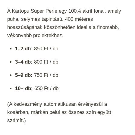
A Kartopu Süper Perle egy 100% akril fonal, amely
puha, selymes tapintású. 400 méteres
hosszúságának köszönhetően ideális a finomabb,
vékonyabb projektekhez.
1–2 db:
850 Ft / db
3–4 db:
800 Ft / db
5–9 db:
750 Ft / db
10+ db:
650 Ft / db
(A kedvezmény automatikusan érvényesül a
kosárban, márkán belül az összes szín együtt
számít.)