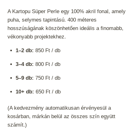
A Kartopu Süper Perle egy 100% akril fonal, amely
puha, selymes tapintású. 400 méteres
hosszúságának köszönhetően ideális a finomabb,
vékonyabb projektekhez.
1–2 db:
850 Ft / db
3–4 db:
800 Ft / db
5–9 db:
750 Ft / db
10+ db:
650 Ft / db
(A kedvezmény automatikusan érvényesül a
kosárban, márkán belül az összes szín együtt
számít.)