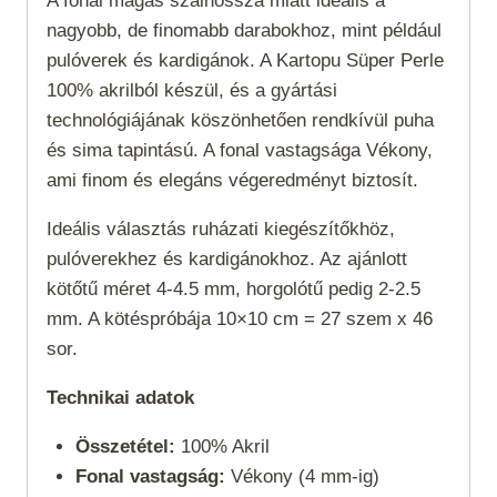
A fonal magas szálhossza miatt ideális a
nagyobb, de finomabb darabokhoz, mint például
pulóverek és kardigánok. A Kartopu Süper Perle
100% akrilból készül, és a gyártási
technológiájának köszönhetően rendkívül puha
és sima tapintású. A fonal vastagsága
Vékony
,
ami finom és elegáns végeredményt biztosít.
Ideális választás ruházati kiegészítőkhöz,
pulóverekhez és kardigánokhoz. Az ajánlott
kötőtű méret 4-4.5 mm, horgolótű pedig 2-2.5
mm. A kötéspróbája 10×10 cm = 27 szem x 46
sor.
Technikai adatok
Összetétel:
100% Akril
Fonal vastagság:
Vékony (4 mm-ig)