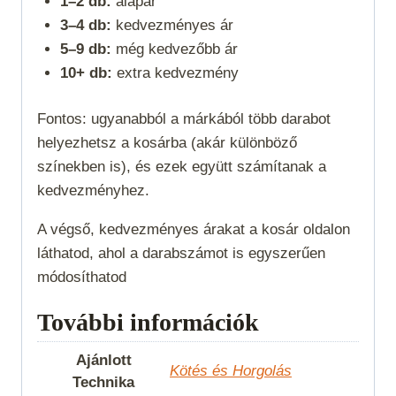
1–2 db:
alapár
3–4 db:
kedvezményes ár
5–9 db:
még kedvezőbb ár
10+ db:
extra kedvezmény
Fontos: ugyanabból a márkából több darabot
helyezhetsz a kosárba (akár különböző
színekben is), és ezek együtt számítanak a
kedvezményhez.
A végső, kedvezményes árakat a kosár oldalon
láthatod, ahol a darabszámot is egyszerűen
módosíthatod
További információk
Ajánlott
Kötés és Horgolás
Technika