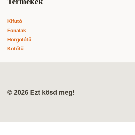
Termékek
Kifutó
Fonalak
Horgolótű
Kötőtű
© 2026 Ezt kösd meg!