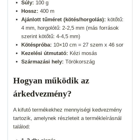
Súly:
100 g
Hossz:
400 m
Ajánlott tűméret (kötés/horgolás):
kötőtű:
4 mm, horgolótű: 2-2,5 mm (más források
szerint kötőtű: 4-4,5 mm)
Kötéspróba:
10×10 cm = 27 szem x 46 sor
Kezelési útmutató:
Kézi mosás
Származási hely:
Törökország
Hogyan működik az
árkedvezmény?
A kifutó termékekhez mennyiségi kedvezmény
tartozik, amelynek részleteit a termékleírásnál
találod: