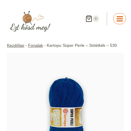
Skip
to
content
0
Kezdőlap
-
Fonalak
-
Kartopu Süper Perle – Sötétkék – 530