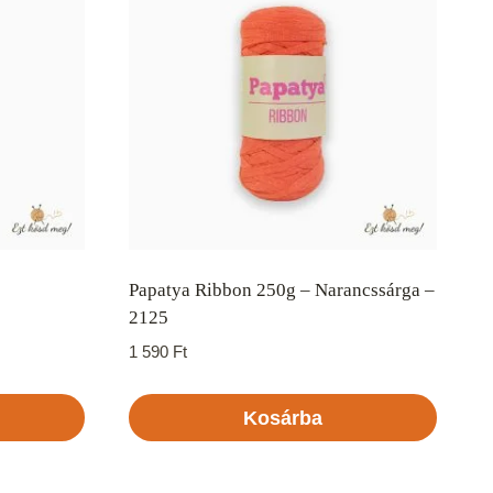
Papatya Ribbon 250g – Narancssárga –
2125
1 590
Ft
Kosárba