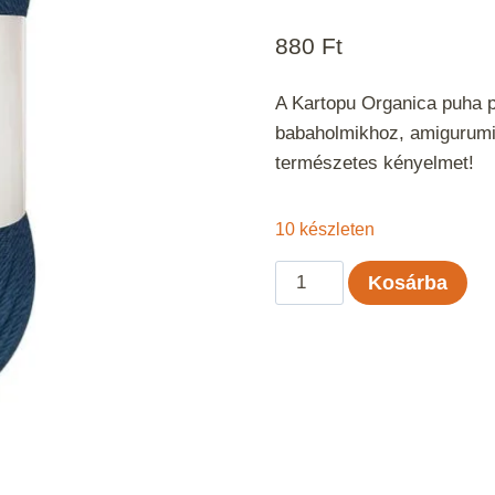
880
Ft
A Kartopu Organica puha 
babaholmikhoz, amigurumi 
természetes kényelmet!
10 készleten
Kartopu
Kosárba
Organica
-
Viharkék
650
mennyiség