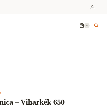
0
A
ica – Viharkék 650