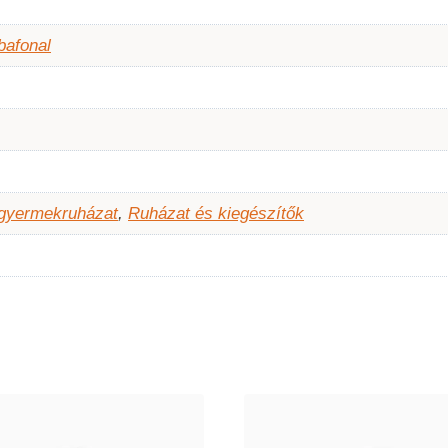
bafonal
 gyermekruházat
,
Ruházat és kiegészítők