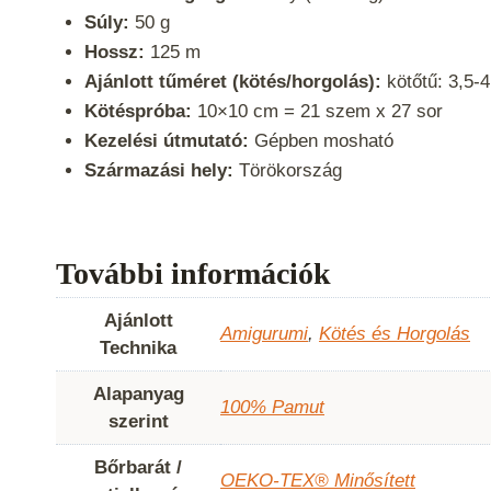
Súly:
50 g
Hossz:
125 m
Ajánlott tűméret (kötés/horgolás):
kötőtű: 3,5-
Kötéspróba:
10×10 cm = 21 szem x 27 sor
Kezelési útmutató:
Gépben mosható
Származási hely:
Törökország
További információk
Ajánlott
Amigurumi
,
Kötés és Horgolás
Technika
Alapanyag
100% Pamut
szerint
Bőrbarát /
OEKO-TEX® Minősített