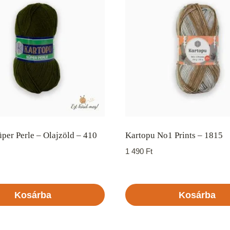
per Perle – Olajzöld – 410
Kartopu No1 Prints – 1815
1 490
Ft
Kosárba
Kosárba