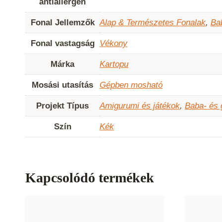
antiallergén
Fonal Jellemzők
Alap & Természetes Fonalak
,
Ba
Fonal vastagság
Vékony
Márka
Kartopu
Mosási utasítás
Gépben mosható
Projekt Típus
Amigurumi és játékok
,
Baba- és
Szín
Kék
Kapcsolódó termékek