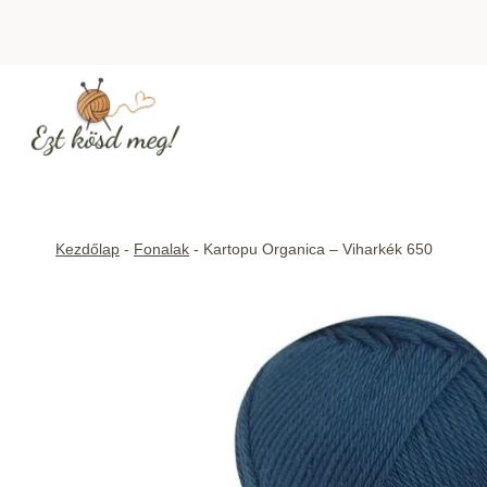
Skip
to
content
Kezdőlap
-
Fonalak
-
Kartopu Organica – Viharkék 650