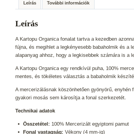
Leírás
További információk
Leírás
A Kartopu Organica fonalat tartva a kezedben azonna
fújna, és megihlet a legkényesebb babaholmik és a l
alapanyag ahhoz, hogy a legkisebbek számára is a 
A Kartopu Organica egy rendkívül puha, 100% mercer
mentes, és tökéletes választás a babaholmik készítés
A mercerizálásnak köszönhetően gyönyörű, enyhén fény
gyakori mosás sem károsítja a fonal szerkezetét.
Technikai adatok
Összetétel:
100% Mercerizált egyiptomi pamut
Fonal vastagság:
Vékony (4 mm-ig)