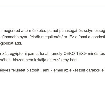
l megérzed a természetes pamut puhaságát és selymességét. 
egfinomabb nyári felsők megalkotására. Ez a fonal a gondos
legjobbat add.
izált egyiptomi pamut fonal , amely OEKO-TEX® minősítésse
éhez, hiszen nem irritálja az érzékeny bőrt.
es felületet biztosít , ami kiemeli az elkészült darabok el