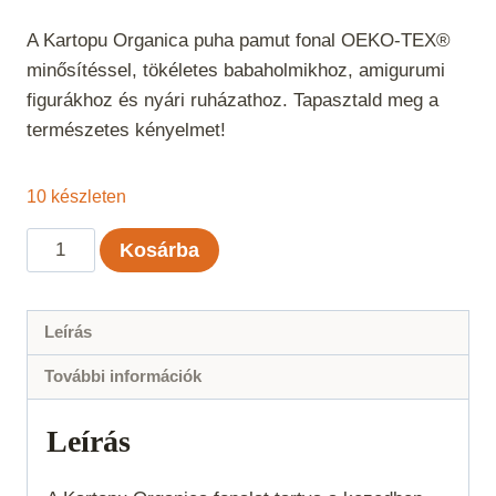
A Kartopu Organica puha pamut fonal OEKO-TEX®
minősítéssel, tökéletes babaholmikhoz, amigurumi
figurákhoz és nyári ruházathoz. Tapasztald meg a
természetes kényelmet!
10 készleten
Kartopu
Kosárba
Organica
-
Piros
Leírás
143
További információk
mennyiség
Leírás