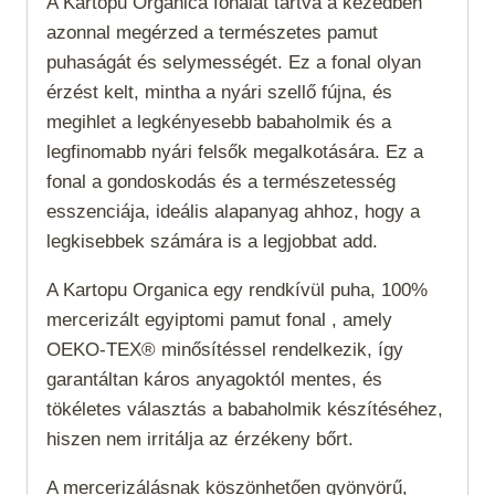
A Kartopu Organica fonalat tartva a kezedben
azonnal megérzed a természetes pamut
puhaságát és selymességét. Ez a fonal olyan
érzést kelt, mintha a nyári szellő fújna, és
megihlet a legkényesebb babaholmik és a
legfinomabb nyári felsők megalkotására. Ez a
fonal a gondoskodás és a természetesség
esszenciája, ideális alapanyag ahhoz, hogy a
legkisebbek számára is a legjobbat add.
A Kartopu Organica egy rendkívül puha, 100%
mercerizált egyiptomi pamut fonal , amely
OEKO-TEX® minősítéssel rendelkezik, így
garantáltan káros anyagoktól mentes, és
tökéletes választás a babaholmik készítéséhez,
hiszen nem irritálja az érzékeny bőrt.
A mercerizálásnak köszönhetően gyönyörű,