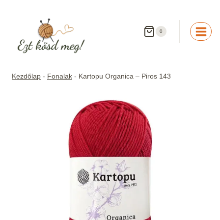
Skip
to
content
0
Kezdőlap
-
Fonalak
-
Kartopu Organica – Piros 143