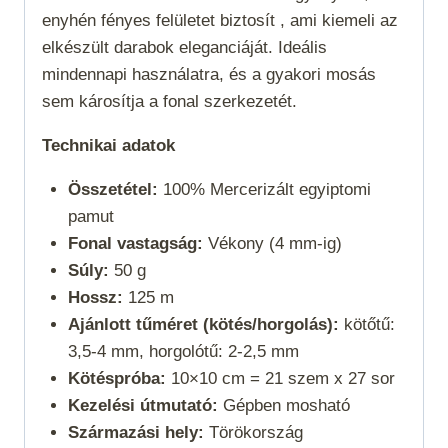
enyhén fényes felületet biztosít , ami kiemeli az
elkészült darabok eleganciáját. Ideális
mindennapi használatra, és a gyakori mosás
sem károsítja a fonal szerkezetét.
Technikai adatok
Összetétel:
100% Mercerizált egyiptomi
pamut
Fonal vastagság:
Vékony (4 mm-ig)
Súly:
50 g
Hossz:
125 m
Ajánlott tűméret (kötés/horgolás):
kötőtű:
3,5-4 mm, horgolótű: 2-2,5 mm
Kötéspróba:
10×10 cm = 21 szem x 27 sor
Kezelési útmutató:
Gépben mosható
Származási hely:
Törökország