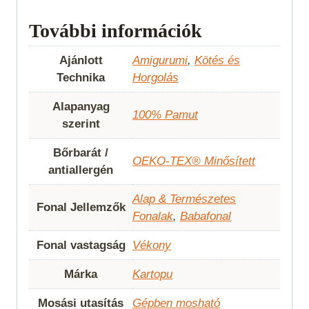
További információk
Ajánlott
Amigurumi
,
Kötés és
Technika
Horgolás
Alapanyag
100% Pamut
szerint
Bőrbarát /
OEKO-TEX® Minősített
antiallergén
Alap & Természetes
Fonal Jellemzők
Fonalak
,
Babafonal
Fonal vastagság
Vékony
Márka
Kartopu
Mosási utasítás
Gépben mosható