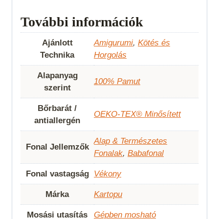
További információk
Ajánlott
Amigurumi
,
Kötés és
Technika
Horgolás
Alapanyag
100% Pamut
szerint
Bőrbarát /
OEKO-TEX® Minősített
antiallergén
Alap & Természetes
Fonal Jellemzők
Fonalak
,
Babafonal
Fonal vastagság
Vékony
Márka
Kartopu
Mosási utasítás
Gépben mosható