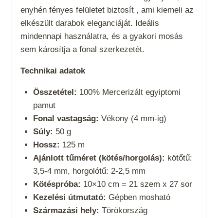
enyhén fényes felületet biztosít , ami kiemeli az
elkészült darabok eleganciáját. Ideális
mindennapi használatra, és a gyakori mosás
sem károsítja a fonal szerkezetét.
Technikai adatok
Összetétel:
100% Mercerizált egyiptomi
pamut
Fonal vastagság:
Vékony (4 mm-ig)
Súly:
50 g
Hossz:
125 m
Ajánlott tűméret (kötés/horgolás):
kötőtű:
3,5-4 mm, horgolótű: 2-2,5 mm
Kötéspróba:
10×10 cm = 21 szem x 27 sor
Kezelési útmutató:
Gépben mosható
Származási hely:
Törökország