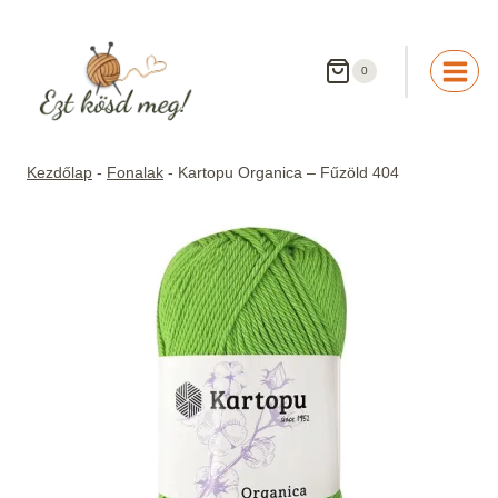
Skip
to
content
0
Kezdőlap
-
Fonalak
-
Kartopu Organica – Fűzöld 404