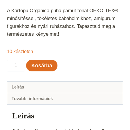
A Kartopu Organica puha pamut fonal OEKO-TEX®
minősítéssel, tökéletes babaholmikhoz, amigurumi
figurákhoz és nyári ruházathoz. Tapasztald meg a
természetes kényelmet!
10 készleten
Kartopu
Kosárba
Organica
-
Fűzöld
Leírás
404
További információk
mennyiség
Leírás