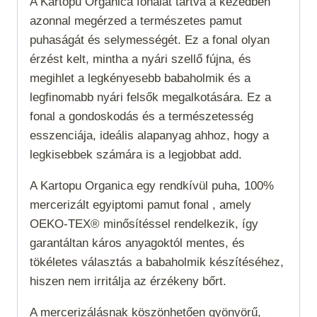
A Kartopu Organica fonalat tartva a kezedben
azonnal megérzed a természetes pamut
puhaságát és selymességét. Ez a fonal olyan
érzést kelt, mintha a nyári szellő fújna, és
megihlet a legkényesebb babaholmik és a
legfinomabb nyári felsők megalkotására. Ez a
fonal a gondoskodás és a természetesség
esszenciája, ideális alapanyag ahhoz, hogy a
legkisebbek számára is a legjobbat add.
A Kartopu Organica egy rendkívül puha, 100%
mercerizált egyiptomi pamut fonal , amely
OEKO-TEX® minősítéssel rendelkezik, így
garantáltan káros anyagoktól mentes, és
tökéletes választás a babaholmik készítéséhez,
hiszen nem irritálja az érzékeny bőrt.
A mercerizálásnak köszönhetően gyönyörű,