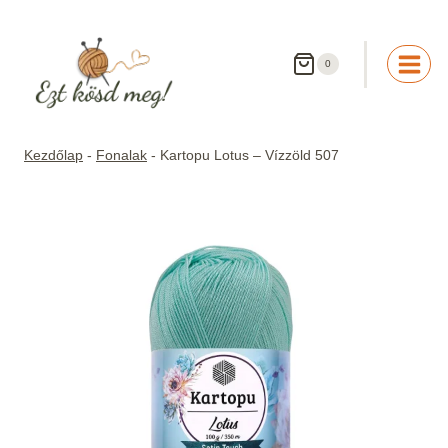
Skip
to
content
0
Kezdőlap
-
Fonalak
-
Kartopu Lotus – Vízzöld 507