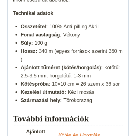
Technikai adatok
Összetétel:
100% Anti-pilling Akril
Fonal vastagság:
Vékony
Súly:
100 g
Hossz:
340 m (egyes források szerint 350 m
)
Ajánlott tűméret (kötés/horgolás):
kötőtű:
2,5-3,5 mm, horgolótű: 1-3 mm
Kötéspróba:
10×10 cm = 26 szem x 36 sor
Kezelési útmutató:
Kézi mosás
Származási hely:
Törökország
További információk
Ajánlott
Kötés és Horgolás