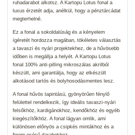
ruhadarabot alkotsz. A Kartopu Lotus fonal a
luxus érzetét adja, anélkül, hogy a pénztárcádat
megterhelné.
Ez a fonal a sokoldalúság és a kényelem
ígéretét hordozza magában, tökéletes választás
a tavaszi és nyári projektekhez, de a hűvösebb
időben is megállja a helyét. A Kartopu Lotus
fonal 100% anti-pilling mikroszálas akrilból
készült, ami garantálja, hogy az elkészült
alkotásod tartós és bolyhosodásmentes lesz.
A fonal hűvös tapintású, gyönyörűen fénylő
felülettel rendelkezik, így ideális tavaszi-nyári
felsőkhöz, kardigánokhoz, kendőkhöz és egyéb
kiegészítőkhöz. A fonal lágyan omlik, ami
különösen előnyös a csipkés mintákhoz és a
finom esésű darabokhoz.