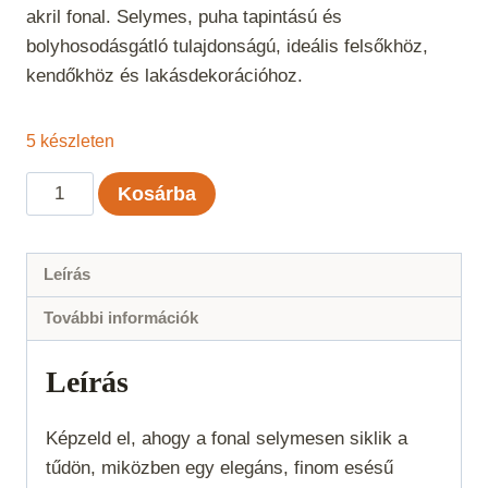
akril fonal. Selymes, puha tapintású és
bolyhosodásgátló tulajdonságú, ideális felsőkhöz,
kendőkhöz és lakásdekorációhoz.
5 készleten
Kartopu
Kosárba
Lotus
-
Vízzöld
Leírás
507
További információk
mennyiség
Leírás
Képzeld el, ahogy a fonal selymesen siklik a
tűdön, miközben egy elegáns, finom esésű