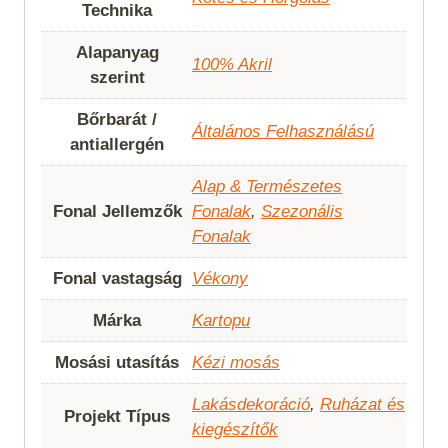
Technika
Alapanyag
100% Akril
szerint
Bőrbarát /
Általános Felhasználású
antiallergén
Alap & Természetes
Fonal Jellemzők
Fonalak
,
Szezonális
Fonalak
Fonal vastagság
Vékony
Márka
Kartopu
Mosási utasítás
Kézi mosás
Lakásdekoráció
,
Ruházat és
Projekt Típus
kiegészítők