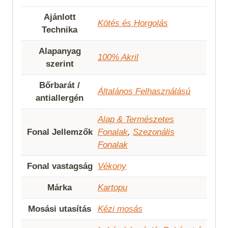
Ajánlott
Kötés és Horgolás
Technika
Alapanyag
100% Akril
szerint
Bőrbarát /
Általános Felhasználású
antiallergén
Alap & Természetes
Fonal Jellemzők
Fonalak
,
Szezonális
Fonalak
Fonal vastagság
Vékony
Márka
Kartopu
Mosási utasítás
Kézi mosás