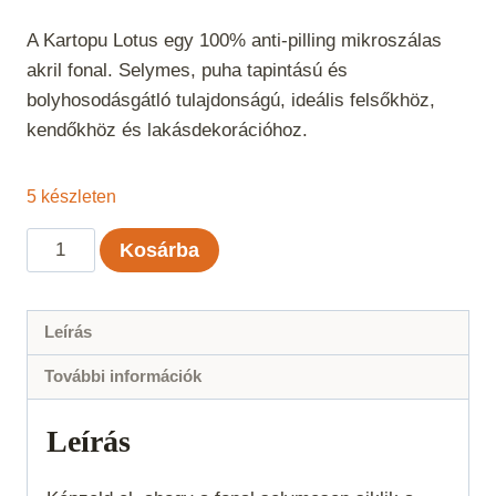
A Kartopu Lotus egy 100% anti-pilling mikroszálas
akril fonal. Selymes, puha tapintású és
bolyhosodásgátló tulajdonságú, ideális felsőkhöz,
kendőkhöz és lakásdekorációhoz.
5 készleten
Kartopu
Kosárba
Lotus
-
Törtfehér
Leírás
019
További információk
mennyiség
Leírás