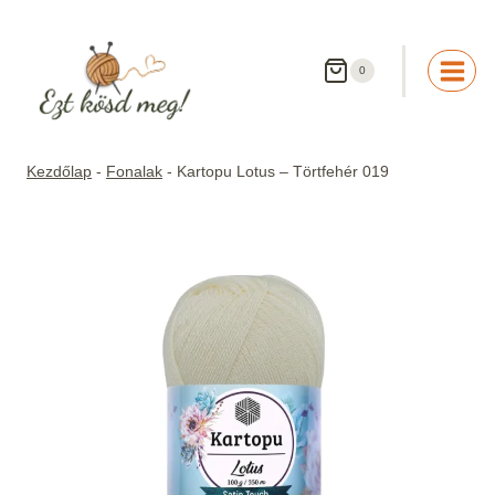
Skip
to
content
0
Kezdőlap
-
Fonalak
-
Kartopu Lotus – Törtfehér 019