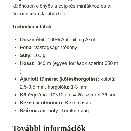
különösen előnyös a csipkés mintákhoz és a
finom esésű darabokhoz.
Technikai adatok
Összetétel:
100% Anti-pilling Akril
Fonal vastagság:
Vékony
Súly:
100 g
Hossz:
340 m (egyes források szerint 350 m
)
Ajánlott tűméret (kötés/horgolás):
kötőtű:
2,5-3,5 mm, horgolótű: 1-3 mm
Kötéspróba:
10×10 cm = 26 szem x 36 sor
Kezelési útmutató:
Kézi mosás
Származási hely:
Törökország
További információk