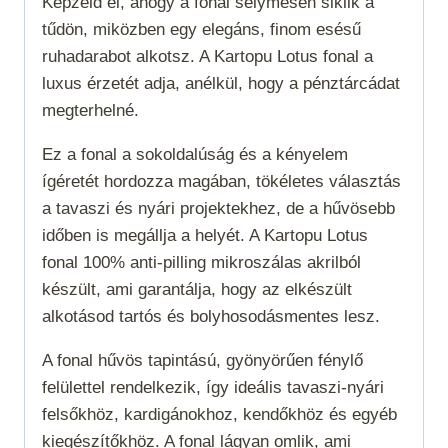
Képzeld el, ahogy a fonal selymesen siklik a
tűdön, miközben egy elegáns, finom esésű
ruhadarabot alkotsz. A Kartopu Lotus fonal a
luxus érzetét adja, anélkül, hogy a pénztárcádat
megterhelné.
Ez a fonal a sokoldalúság és a kényelem
ígéretét hordozza magában, tökéletes választás
a tavaszi és nyári projektekhez, de a hűvösebb
időben is megállja a helyét. A Kartopu Lotus
fonal 100% anti-pilling mikroszálas akrilból
készült, ami garantálja, hogy az elkészült
alkotásod tartós és bolyhosodásmentes lesz.
A fonal hűvös tapintású, gyönyörűen fénylő
felülettel rendelkezik, így ideális tavaszi-nyári
felsőkhöz, kardigánokhoz, kendőkhöz és egyéb
kiegészítőkhöz. A fonal lágyan omlik, ami