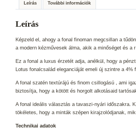
Leírás
További információk
Leírás
Képzeld el, ahogy a fonal finoman megcsillan a tűdön
a modern kézművesek álma, akik a minőséget és a r
Ez a fonal a luxus érzetét adja, anélkül, hogy a pénz
Lotus fonalcsalád eleganciáját emeli új szintre a 4
A fonal szatén textúrájú és finom csillogású , ami ig
biztosítja, hogy a kötött és horgolt alkotásaid tart
A fonal
ideális választás a tavaszi-nyári időszakra. K
tökéletes, hogy a minták szépen kirajzolódjanak, mi
Technikai adatok