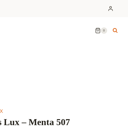
0
X
 Lux – Menta 507