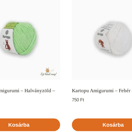
migurumi – Halványzöld –
Kartopu Amigurumi – Fehér 
750
Ft
Kosárba
Kosárba