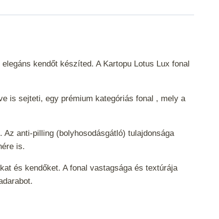
y elegáns kendőt készíted. A Kartopu Lotus Lux fonal
e is sejteti, egy prémium kategóriás fonal , mely a
 Az anti-pilling (bolyhosodásgátló) tulajdonsága
enére is.
akat és kendőket. A fonal vastagsága és textúrája
hadarabot.