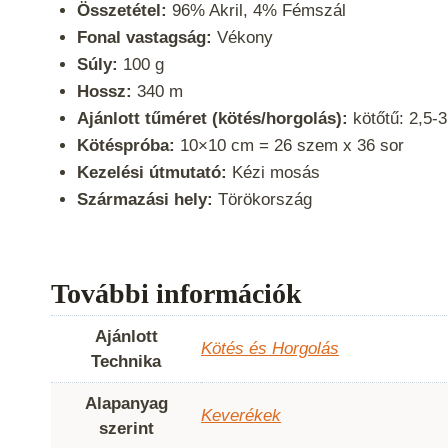
Összetétel:
96% Akril, 4% Fémszál
Fonal vastagság:
Vékony
Súly:
100 g
Hossz:
340 m
Ajánlott tűméret (kötés/horgolás):
kötőtű: 2,5-
Kötéspróba:
10×10 cm = 26 szem x 36 sor
Kezelési útmutató:
Kézi mosás
Származási hely:
Törökország
További információk
Ajánlott
Kötés és Horgolás
Technika
Alapanyag
Keverékek
szerint