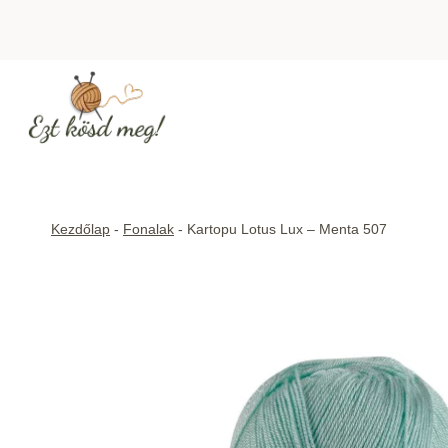
Skip
to
content
Kezdőlap
-
Fonalak
-
Kartopu Lotus Lux – Menta 507