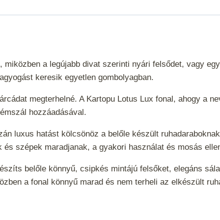
, miközben a legújabb divat szerinti nyári felsődet, vagy eg
agyogást keresik egyetlen gombolyagban.
tárcádat megterhelné. A Kartopu Lotus Lux fonal, ahogy a nev
% fémszál hozzáadásával.
azán luxus hatást kölcsönöz a belőle készült ruhadaraboknak.
ósak és szépek maradjanak, a gyakori használat és mosás ell
észíts belőle könnyű, csipkés mintájú felsőket, elegáns sál
közben a fonal könnyű marad és nem terheli az elkészült ru