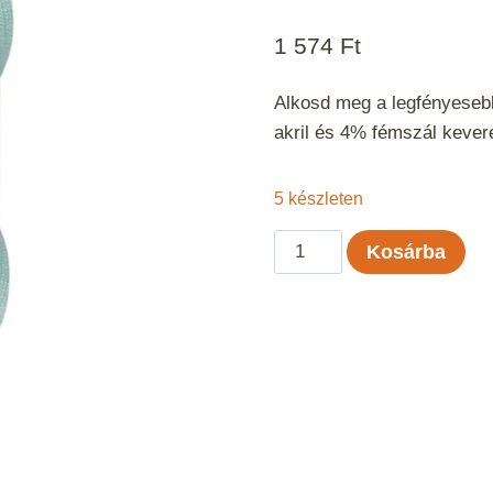
1 574
Ft
Alkosd meg a legfényesebb
akril és 4% fémszál kever
5 készleten
Kartopu
Kosárba
Lotus
Lux
-
Menta
507
mennyiség