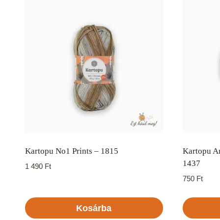
Kartopu No1 Prints – 1815
Kartopu A
1437
1 490
Ft
750
Ft
Kosárba