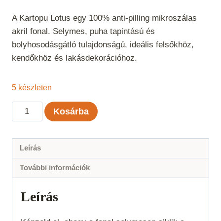
A Kartopu Lotus egy 100% anti-pilling mikroszálas
akril fonal. Selymes, puha tapintású és
bolyhosodásgátló tulajdonságú, ideális felsőkhöz,
kendőkhöz és lakásdekorációhoz.
5 készleten
Kartopu
Kosárba
Lotus
-
Halványkeki
Leírás
874
További információk
mennyiség
Leírás