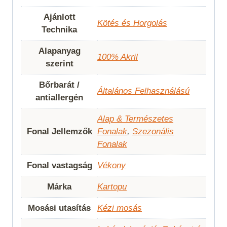
Ajánlott
Kötés és Horgolás
Technika
Alapanyag
100% Akril
szerint
Bőrbarát /
Általános Felhasználású
antiallergén
Alap & Természetes
Fonal Jellemzők
Fonalak
,
Szezonális
Fonalak
Fonal vastagság
Vékony
Márka
Kartopu
Mosási utasítás
Kézi mosás