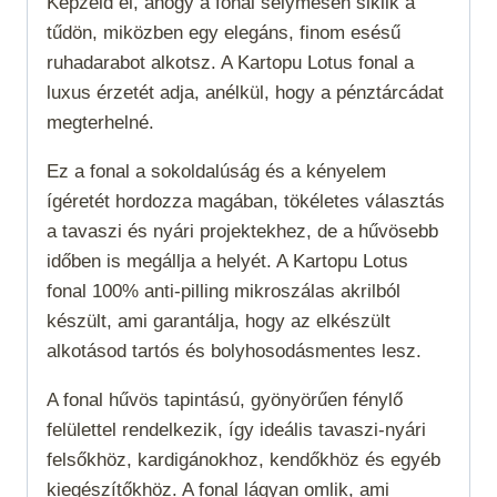
Képzeld el, ahogy a fonal selymesen siklik a
tűdön, miközben egy elegáns, finom esésű
ruhadarabot alkotsz. A Kartopu Lotus fonal a
luxus érzetét adja, anélkül, hogy a pénztárcádat
megterhelné.
Ez a fonal a sokoldalúság és a kényelem
ígéretét hordozza magában, tökéletes választás
a tavaszi és nyári projektekhez, de a hűvösebb
időben is megállja a helyét. A Kartopu Lotus
fonal 100% anti-pilling mikroszálas akrilból
készült, ami garantálja, hogy az elkészült
alkotásod tartós és bolyhosodásmentes lesz.
A fonal hűvös tapintású, gyönyörűen fénylő
felülettel rendelkezik, így ideális tavaszi-nyári
felsőkhöz, kardigánokhoz, kendőkhöz és egyéb
kiegészítőkhöz. A fonal lágyan omlik, ami