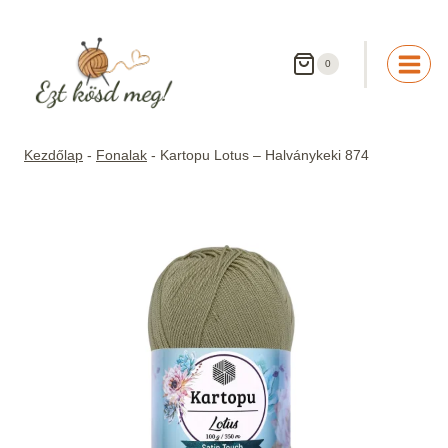
Skip
to
content
0
Kezdőlap
-
Fonalak
-
Kartopu Lotus – Halványkeki 874