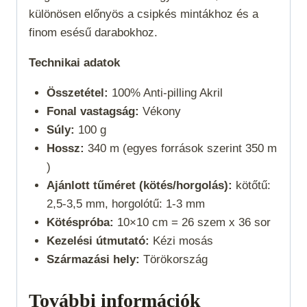
különösen előnyös a csipkés mintákhoz és a
finom esésű darabokhoz.
Technikai adatok
Összetétel:
100% Anti-pilling Akril
Fonal vastagság:
Vékony
Súly:
100 g
Hossz:
340 m (egyes források szerint 350 m
)
Ajánlott tűméret (kötés/horgolás):
kötőtű:
2,5-3,5 mm, horgolótű: 1-3 mm
Kötéspróba:
10×10 cm = 26 szem x 36 sor
Kezelési útmutató:
Kézi mosás
Származási hely:
Törökország
További információk