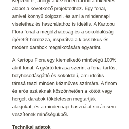
Képzeld el, ahogy a kezedben tartod a tökéletes
alapot a következő projektedhez. Egy fonal,
amivel könnyű dolgozni, és ami a mindennapi
viselethez és használathoz is ideális. A Kartopu
Flora fonal a megbízhatóság és a sokoldalúság
ígéretét hordozza, inspirálva a klasszikus és
modern darabok megalkotására egyaránt.
A Kartopu Flora egy kiemelkedő minőségű 100%
akril fonal. A gyártó leírása szerint a fonal tartós,
bolyhosodásgátló és sokoldalú, ami ideális
társsá teszi minden kézműves számára. A finom
és erős szálaknak köszönhetően a kötött vagy
horgolt darabok tökéletesen megtartják
alakjukat, és a mindennapi használat során sem
veszítenek minőségükből.
Technikai adatok