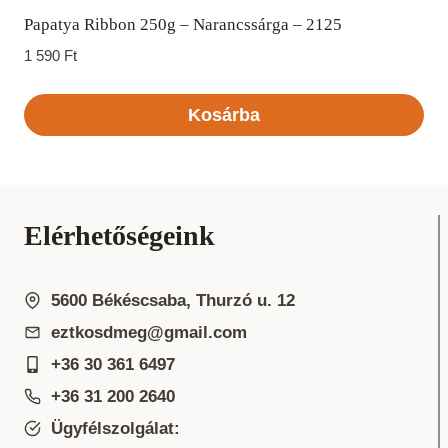
Papatya Ribbon 250g – Narancssárga – 2125
1 590
Ft
Kosárba
Elérhetőségeink
5600 Békéscsaba, Thurzó u. 12
eztkosdmeg@gmail.com
+36 30 361 6497
+36 31 200 2640
Ügyfélszolgálat: