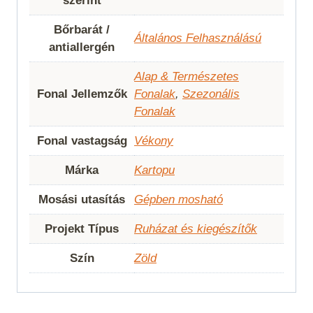
szerint
Bőrbarát /
Általános Felhasználású
antiallergén
Alap & Természetes
Fonal Jellemzők
Fonalak
,
Szezonális
Fonalak
Fonal vastagság
Vékony
Márka
Kartopu
Mosási utasítás
Gépben mosható
Projekt Típus
Ruházat és kiegészítők
Szín
Zöld