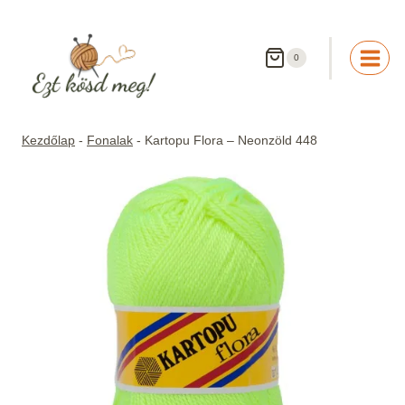
Skip
to
content
0
Kezdőlap
-
Fonalak
-
Kartopu Flora – Neonzöld 448