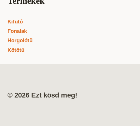
Termékek
Kifutó
Fonalak
Horgolótű
Kötőtű
© 2026 Ezt kösd meg!