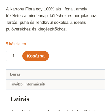
A Kartopu Flora egy 100% akril fonal, amely
tökéletes a mindennapi kötéshez és horgoláshoz.
Tartós, puha és rendkívül sokoldalú, ideális
pulóverekhez és kiegészítőkhöz.
5 készleten
Kartopu
Kosárba
Flora
-
Neonzöld
Leírás
448
További információk
mennyiség
Leírás