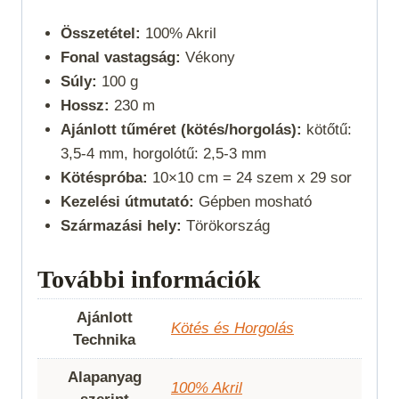
Összetétel:
100% Akril
Fonal vastagság:
Vékony
Súly:
100 g
Hossz:
230 m
Ajánlott tűméret (kötés/horgolás):
kötőtű:
3,5-4 mm, horgolótű: 2,5-3 mm
Kötéspróba:
10×10 cm = 24 szem x 29 sor
Kezelési útmutató:
Gépben mosható
Származási hely:
Törökország
További információk
Ajánlott
Kötés és Horgolás
Technika
Alapanyag
100% Akril