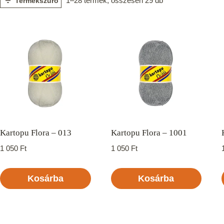
1–28 termék, összesen 29 db
Termékszűrő
Kartopu Flora – 013
Kartopu Flora – 1001
1 050
Ft
1 050
Ft
Kosárba
Kosárba