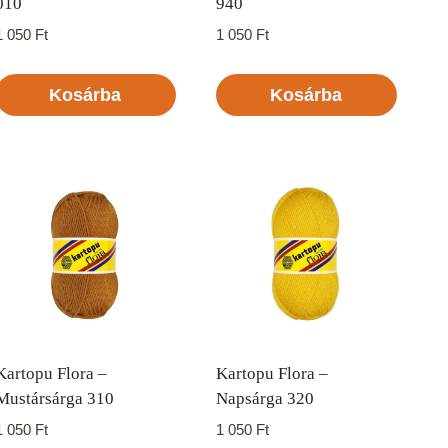
010
940
1 050
Ft
1 050
Ft
Kosárba
Kosárba
Kartopu Flora –
Kartopu Flora –
Mustársárga 310
Napsárga 320
1 050
Ft
1 050
Ft