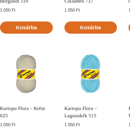
Burgundi 110
Ciklámen 737
1 050
Ft
1 050
Ft
Kosárba
Kosárba
Kartopu Flora – Krém
Kartopu Flora –
025
Lagunakék 515
1 050
Ft
1 050
Ft