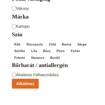
Fonal
Vékony
vastagság
Márka
Product
Kartopu
Brand
Szín
Szín
Kék
Rózsaszín
Zöld
Barna
Sárga
Szürke
Lila
Bézs
Piros
Fehér
Fekete
Narancs
Bordó
Bőrbarát / antiallergén
Bőrbarát /
Általános Felhasználású
antiallergén
Alkalmaz