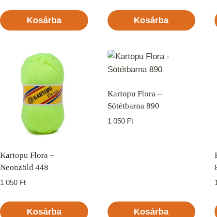
Kosárba
Kosárba
Kartopu Flora –
Sötétbarna 890
1 050
Ft
Kartopu Flora –
Neonzöld 448
1 050
Ft
Kosárba
Kosárba