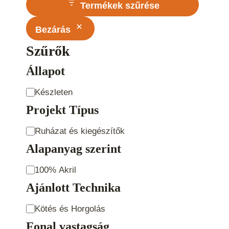
Termékek szűrése
Bezárás
Szűrők
Állapot
Állapot
Készleten
Projekt Típus
Projekt
Ruházat és kiegészítők
Típus
Alapanyag szerint
Alapanyag
100% Akril
szerint
Ajánlott Technika
Ajánlott
Kötés és Horgolás
Technika
Fonal vastagság