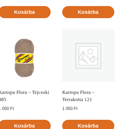
Kosárba
Kosárba
Kartopu Flora – Tejcsoki
Kartopu Flora –
885
Terrakotta 121
1 050
Ft
1 050
Ft
Kosárba
Kosárba