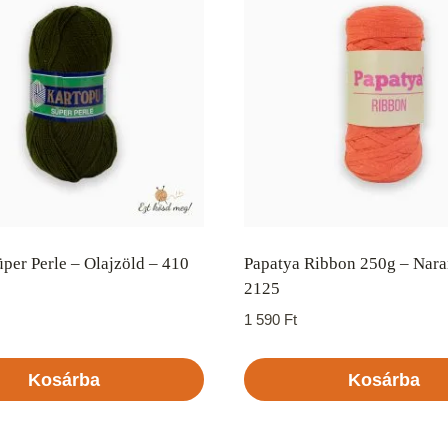
per Perle – Olajzöld – 410
Papatya Ribbon 250g – Nara
2125
1 590
Ft
Kosárba
Kosárba