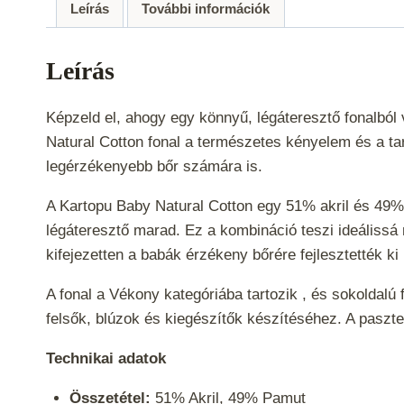
Leírás
További információk
Leírás
Képzeld el, ahogy egy könnyű, légáteresztő fonalbó
Natural Cotton fonal a természetes kényelem és a tar
legérzékenyebb bőr számára is.
A Kartopu Baby Natural Cotton egy 51% akril és 49%
légáteresztő marad. Ez a kombináció teszi ideálissá
kifejezetten a babák érzékeny bőrére fejlesztették k
A fonal a
Vékony
kategóriába tartozik , és sokoldalú
felsők, blúzok és kiegészítők készítéséhez. A paszte
Technikai adatok
Összetétel:
51% Akril, 49% Pamut