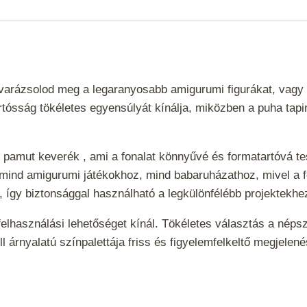
l varázsolod meg a legaranyosabb amigurumi figurákat, vag
tósság tökéletes egyensúlyát kínálja, miközben a puha tapin
 pamut keverék , ami a fonalat könnyűvé és formatartóvá 
 mind amigurumi játékokhoz, mind babaruházathoz, mivel a fo
i , így biztonsággal használható a legkülönfélébb projektekh
 felhasználási lehetőséget kínál. Tökéletes választás a nép
ll árnyalatú színpalettája friss és figyelemfelkeltő megjel