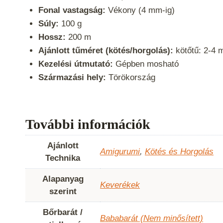
Fonal vastagság:
Vékony (4 mm-ig)
Súly:
100 g
Hossz:
200 m
Ajánlott tűméret (kötés/horgolás):
kötőtű: 2-4 
Kezelési útmutató:
Gépben mosható
Származási hely:
Törökország
További információk
Ajánlott
Amigurumi
,
Kötés és Horgolás
Technika
Alapanyag
Keverékek
szerint
Bőrbarát /
Bababarát (Nem minősített)