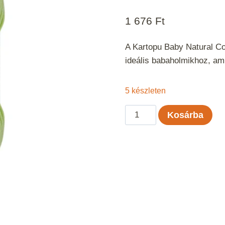
1 676
Ft
A Kartopu Baby Natural Co
ideális babaholmikhoz, am
5 készleten
Kartopu
Kosárba
Baby
Natural
Cotton
-
Lime
389
mennyiség