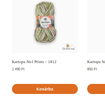
Kartopu No1 Prints – 1812
Kartopu Sü
1 490
Ft
850
Ft
Kosárba