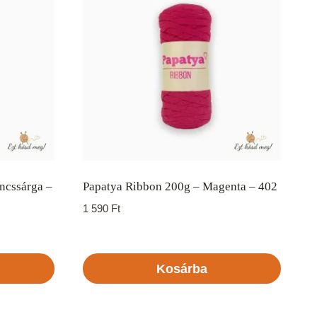
ncssárga –
Papatya Ribbon 200g – Magenta – 402
1 590
Ft
Kosárba