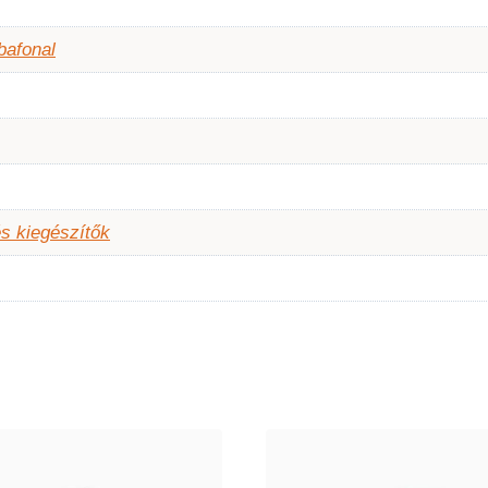
bafonal
s kiegészítők