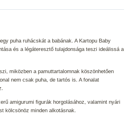
y egy puha ruhácskát a babának. A Kartopu Baby
tása és a légáteresztő tulajdonsága teszi ideálissá a
teszi, miközben a pamuttartalomnak köszönhetően
nal nem csak puha, de tartós is. A fonalat
ez.
szerű amigurumi figurák horgolásához, valamint nyári
enést kölcsönöz minden alkotásnak.