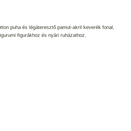
tton puha és légáteresztő pamut-akril keverék fonal,
igurumi figurákhoz és nyári ruházathoz.