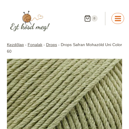
Skip
to
content
0
Kezdőlap
-
Fonalak
-
Drops
-
Drops Safran Mohazöld Uni Color
60