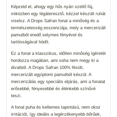
Képzeld el, ahogy egy hűs nyári szellő fúj,
miközben egy légáteresztő, kézzel készült ruhát
viselsz. A Drops Safran fonal a minőség és a
természetesség esszenciája, mely a mercerizált
pamutból eredő selymes fényével és
tartósságával hódít.
Ez a fonal a klasszikus, időtlen minőség ígéretét
hordozza magában, ami soha nem megy ki a
divatból. A Drops Safran 100% fésült,
mercerizált egyiptomi pamutból készül. A
mercerizálás egy speciális eljárás, ami a fonalat
erősebbé, fényesebbé és élénkebb színűvé
teszi.
A fonal puha és kellemes tapintású, nem okoz
irritációt, így ideális a legérzékenyebb bőrűek,