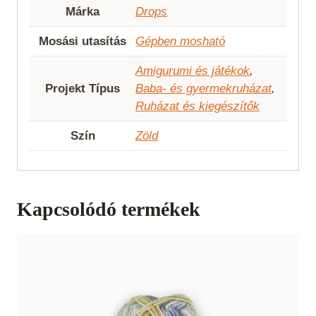
Márka
Drops
Mosási utasítás
Gépben mosható
Amigurumi és játékok
,
Projekt Típus
Baba- és gyermekruházat
,
Ruházat és kiegészítők
Szín
Zöld
Kapcsolódó termékek