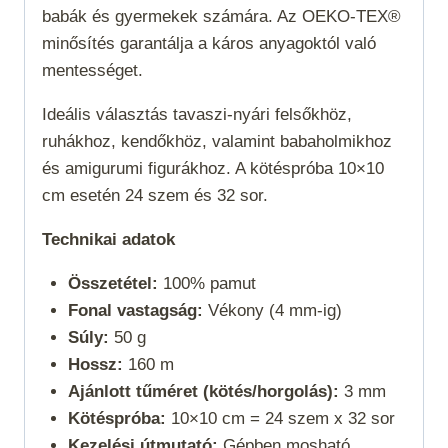
babák és gyermekek számára. Az OEKO-TEX®
minősítés garantálja a káros anyagoktól való
mentességet.
Ideális választás tavaszi-nyári felsőkhöz,
ruhákhoz, kendőkhöz, valamint babaholmikhoz
és amigurumi figurákhoz. A kötéspróba 10×10
cm esetén 24 szem és 32 sor.
Technikai adatok
Összetétel:
100% pamut
Fonal vastagság:
Vékony (4 mm-ig)
Súly:
50 g
Hossz:
160 m
Ajánlott tűméret (kötés/horgolás):
3 mm
Kötéspróba:
10×10 cm = 24 szem x 32 sor
Kezelési útmutató:
Gépben mosható,