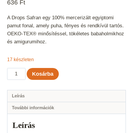
636
Ft
A Drops Safran egy 100% mercerizált egyiptomi
pamut fonal, amely puha, fényes és rendkívül tartós.
OEKO-TEX® minősítéssel, tökéletes babaholmikhoz
és amigurumihoz.
17 készleten
Drops
Kosárba
Safran
Mohazöld
Uni
Leírás
Color
További információk
60
mennyiség
Leírás