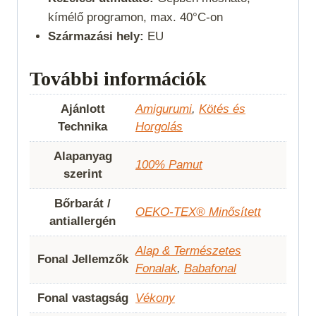
kímélő programon, max. 40°C-on
Származási hely:
EU
További információk
Ajánlott
Amigurumi
,
Kötés és
Technika
Horgolás
Alapanyag
100% Pamut
szerint
Bőrbarát /
OEKO-TEX® Minősített
antiallergén
Alap & Természetes
Fonal Jellemzők
Fonalak
,
Babafonal
Fonal vastagság
Vékony