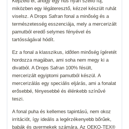
Képzeld el, ahogy egy hűs nyári szellő fúj,
miközben egy légáteresztő, kézzel készült ruhát
viselsz. A Drops Safran fonal a minőség és a
természetesség esszenciája, mely a mercerizált
pamutból eredő selymes fényével és
tartósságával hódít.
Ez a fonal a klasszikus, időtlen minőség ígéretét
hordozza magában, ami soha nem megy ki a
divatból. A Drops Safran 100% fésült,
mercerizált egyiptomi pamutból készül. A
mercerizálás egy speciális eljárás, ami a fonalat
erősebbé, fényesebbé és élénkebb színűvé
teszi.
A fonal puha és kellemes tapintású, nem okoz
irritációt, így ideális a legérzékenyebb bőrűek,
babák és gyermekek számára. Az OEKO-TEX®