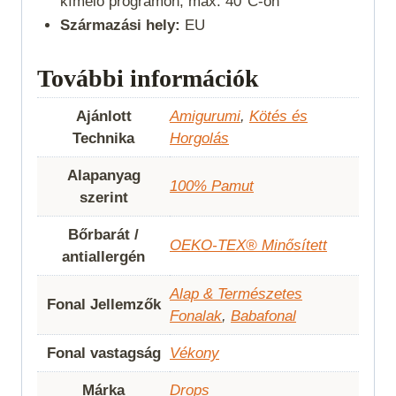
kímélő programon, max. 40°C-on
Származási hely:
EU
További információk
Ajánlott
Amigurumi
,
Kötés és
Technika
Horgolás
Alapanyag
100% Pamut
szerint
Bőrbarát /
OEKO-TEX® Minősített
antiallergén
Alap & Természetes
Fonal Jellemzők
Fonalak
,
Babafonal
Fonal vastagság
Vékony
Márka
Drops