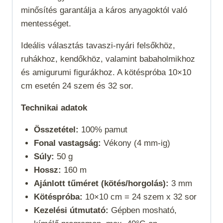
minősítés garantálja a káros anyagoktól való
mentességet.
Ideális választás tavaszi-nyári felsőkhöz,
ruhákhoz, kendőkhöz, valamint babaholmikhoz
és amigurumi figurákhoz. A kötéspróba 10×10
cm esetén 24 szem és 32 sor.
Technikai adatok
Összetétel:
100% pamut
Fonal vastagság:
Vékony (4 mm-ig)
Súly:
50 g
Hossz:
160 m
Ajánlott tűméret (kötés/horgolás):
3 mm
Kötéspróba:
10×10 cm = 24 szem x 32 sor
Kezelési útmutató:
Gépben mosható,