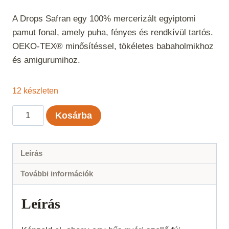
A Drops Safran egy 100% mercerizált egyiptomi
pamut fonal, amely puha, fényes és rendkívül tartós.
OEKO-TEX® minősítéssel, tökéletes babaholmikhoz
és amigurumihoz.
12 készleten
Drops
Kosárba
Safran
Bézs
Uni
Leírás
Color
További információk
21
mennyiség
Leírás