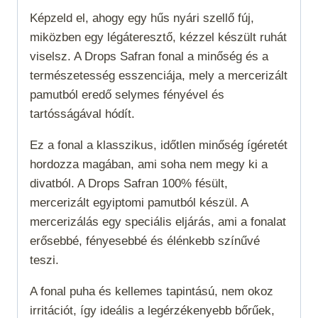
Képzeld el, ahogy egy hűs nyári szellő fúj,
miközben egy légáteresztő, kézzel készült ruhát
viselsz. A Drops Safran fonal a minőség és a
természetesség esszenciája, mely a mercerizált
pamutból eredő selymes fényével és
tartósságával hódít.
Ez a fonal a klasszikus, időtlen minőség ígéretét
hordozza magában, ami soha nem megy ki a
divatból. A Drops Safran 100% fésült,
mercerizált egyiptomi pamutból készül. A
mercerizálás egy speciális eljárás, ami a fonalat
erősebbé, fényesebbé és élénkebb színűvé
teszi.
A fonal puha és kellemes tapintású, nem okoz
irritációt, így ideális a legérzékenyebb bőrűek,