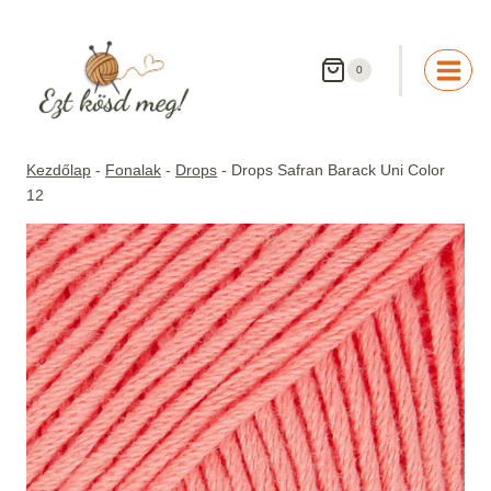
Skip
to
content
0
Kezdőlap
-
Fonalak
-
Drops
-
Drops Safran Barack Uni Color
12