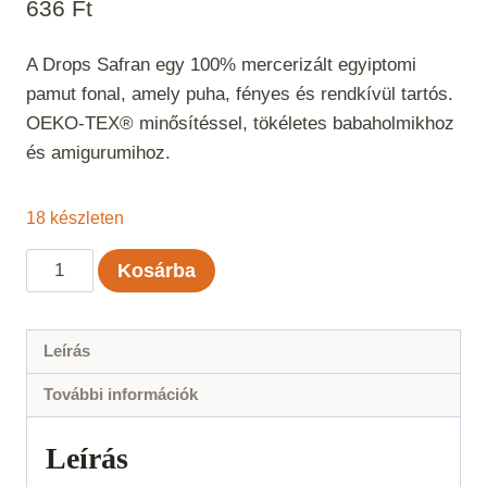
636
Ft
A Drops Safran egy 100% mercerizált egyiptomi
pamut fonal, amely puha, fényes és rendkívül tartós.
OEKO-TEX® minősítéssel, tökéletes babaholmikhoz
és amigurumihoz.
18 készleten
Drops
Kosárba
Safran
Barack
Uni
Leírás
Color
További információk
12
mennyiség
Leírás