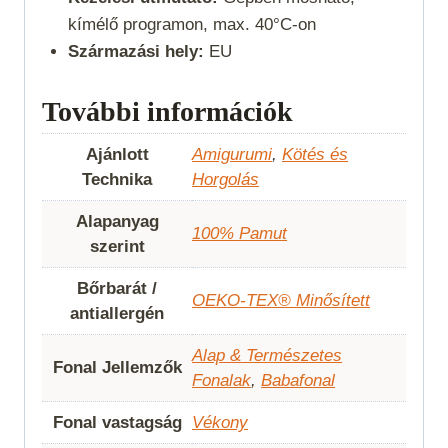
kímélő programon, max. 40°C-on
Származási hely:
EU
További információk
Ajánlott
Amigurumi
,
Kötés és
Technika
Horgolás
Alapanyag
100% Pamut
szerint
Bőrbarát /
OEKO-TEX® Minősített
antiallergén
Alap & Természetes
Fonal Jellemzők
Fonalak
,
Babafonal
Fonal vastagság
Vékony