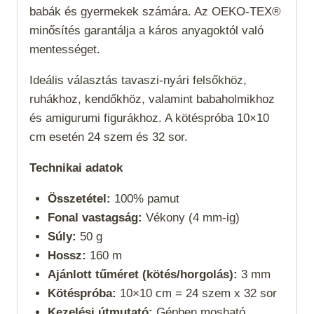
babák és gyermekek számára. Az OEKO-TEX®
minősítés garantálja a káros anyagoktól való
mentességet.
Ideális választás tavaszi-nyári felsőkhöz,
ruhákhoz, kendőkhöz, valamint babaholmikhoz
és amigurumi figurákhoz. A kötéspróba 10×10
cm esetén 24 szem és 32 sor.
Technikai adatok
Összetétel:
100% pamut
Fonal vastagság:
Vékony (4 mm-ig)
Súly:
50 g
Hossz:
160 m
Ajánlott tűméret (kötés/horgolás):
3 mm
Kötéspróba:
10×10 cm = 24 szem x 32 sor
Kezelési útmutató:
Gépben mosható,