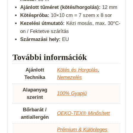
Ajánlott tűméret (kötés/horgolás):
12 mm
Kötéspróba:
10×10 cm = 7 szem x 8 sor
Kezelési útmutató:
Kézi mosás, max. 30°C-
on / Fektetve szárítás
Származási hely:
EU
További információk
Ajánlott
Kötés és Horgolás
,
Technika
Nemezelés
Alapanyag
100% Gyapjú
szerint
Bőrbarát /
OEKO-TEX® Minősített
antiallergén
Prémium & Különleges