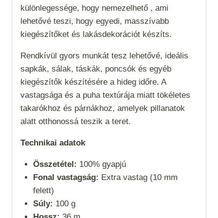
különlegessége, hogy nemezelhető , ami
lehetővé teszi, hogy egyedi, masszívabb
kiegészítőket és lakásdekorációt készíts.
Rendkívül gyors munkát tesz lehetővé, ideális
sapkák, sálak, táskák, poncsók és egyéb
kiegészítők készítésére a hideg időre. A
vastagsága és a puha textúrája miatt tökéletes
takarókhoz és párnákhoz, amelyek pillanatok
alatt otthonossá teszik a teret.
Technikai adatok
Összetétel:
100% gyapjú
Fonal vastagság:
Extra vastag (10 mm
felett)
Súly:
100 g
Hossz:
36 m