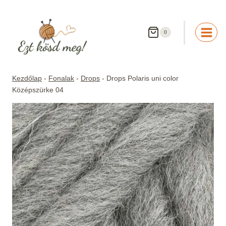
Skip
to
content
0
Kezdőlap
-
Fonalak
-
Drops
-
Drops Polaris uni color
Középszürke 04