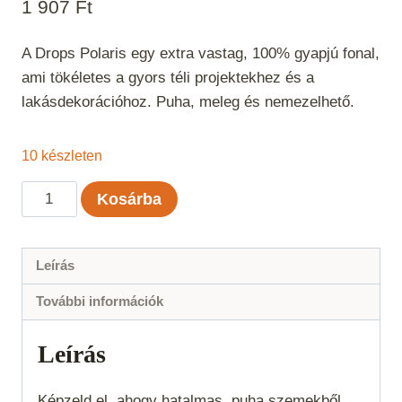
1 907
Ft
A Drops Polaris egy extra vastag, 100% gyapjú fonal,
ami tökéletes a gyors téli projektekhez és a
lakásdekorációhoz. Puha, meleg és nemezelhető.
10 készleten
Drops
Kosárba
Polaris
uni
color
Leírás
Középszürke
További információk
04
mennyiség
Leírás
Képzeld el, ahogy hatalmas, puha szemekből