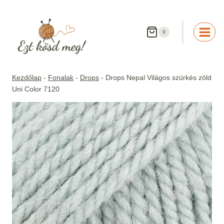
Skip
to
content
0
Kezdőlap
-
Fonalak
-
Drops
-
Drops Nepal Világos szürkés zöld
Uni Color 7120