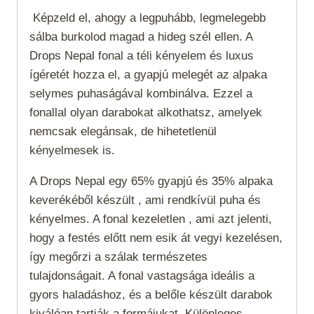
mennyiség
Képzeld el, ahogy a legpuhább, legmelegebb
sálba burkolod magad a hideg szél ellen. A
Drops Nepal fonal a téli kényelem és luxus
ígéretét hozza el, a gyapjú melegét az alpaka
selymes puhaságával kombinálva. Ezzel a
fonallal olyan darabokat alkothatsz, amelyek
nemcsak elegánsak, de hihetetlenül
kényelmesek is.
A Drops Nepal egy 65% gyapjú és 35% alpaka
keverékéből készült , ami rendkívül puha és
kényelmes. A fonal kezeletlen , ami azt jelenti,
hogy a festés előtt nem esik át vegyi kezelésen,
így megőrzi a szálak természetes
tulajdonságait. A fonal vastagsága ideális a
gyors haladáshoz, és a belőle készült darabok
kiválóan tartják a formájukat. Különleges