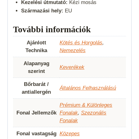
Kezelési útmutató:
Kézi mosás
Származási hely:
EU
További információk
Ajánlott
Kötés és Horgolás
,
Technika
Nemezelés
Alapanyag
Keverékek
szerint
Bőrbarát /
Általános Felhasználású
antiallergén
Prémium & Különleges
Fonal Jellemzők
Fonalak
,
Szezonális
Fonalak
Fonal vastagság
Közepes