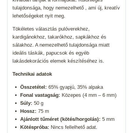
tulajdonsága, hogy nemezelhető , ami új, kreatív
lehetőségeket nyit meg.
Tökéletes választás pulóverekhez,
kardigánokhoz, takarókhoz, sapkákhoz és
sálakhoz. A nemezelhető tulajdonsága miatt
ideális táskák, papucsok és egyéb
lakásdekorációs elemek készítéséhez is.
Technikai adatok
Összetétel:
65% gyapjú, 35% alpaka
Fonal vastagság:
Közepes (4 mm – 6 mm)
Súly:
50 g
Hossz:
75 m
Ajánlott tűméret (kötés/horgolás):
5 mm
Kötéspróba:
Nincs fellelhető adat.