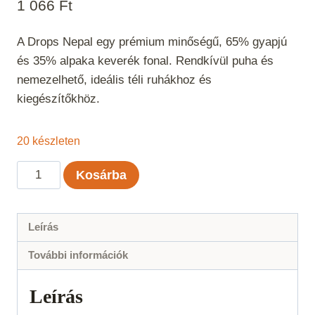
1 066
Ft
A Drops Nepal egy prémium minőségű, 65% gyapjú
és 35% alpaka keverék fonal. Rendkívül puha és
nemezelhető, ideális téli ruhákhoz és
kiegészítőkhöz.
20 készleten
Drops
Kosárba
Nepal
Világos
szürkés
Leírás
zöld
További információk
Uni
Color
Leírás
7120