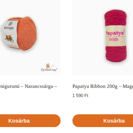
migurumi – Narancssárga –
Papatya Ribbon 200g – Mag
1 590
Ft
Kosárba
Kosárba