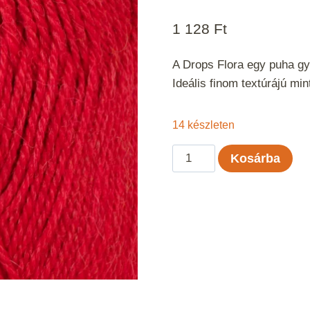
1 128
Ft
A Drops Flora egy puha gy
Ideális finom textúrájú m
14 készleten
Drops
Kosárba
Flora
Piros
mix
18
mennyiség