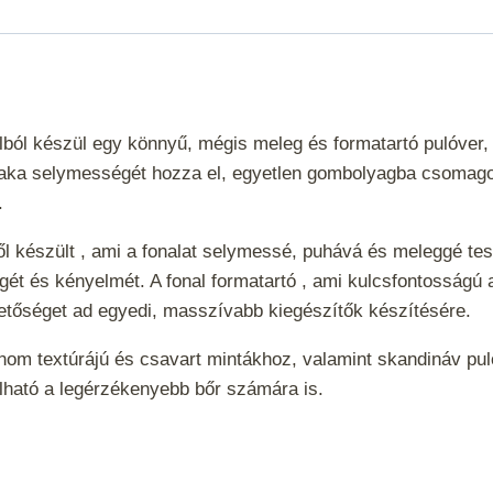
lból készül egy könnyű, mégis meleg és formatartó pulóver, 
lpaka selymességét hozza el, egyetlen gombolyagba csomagol
t.
 készült , ami a fonalat selymessé, puhává és meleggé tes
ét és kényelmét. A fonal formatartó , ami kulcsfontosságú a
hetőséget ad egyedi, masszívabb kiegészítők készítésére.
finom textúrájú és csavart mintákhoz, valamint skandináv 
álható a legérzékenyebb bőr számára is.