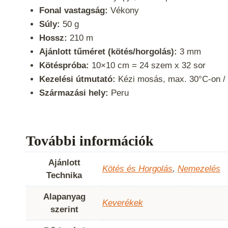
Fonal vastagság:
Vékony
Súly:
50 g
Hossz:
210 m
Ajánlott tűméret (kötés/horgolás):
3 mm
Kötéspróba:
10×10 cm = 24 szem x 32 sor
Kezelési útmutató:
Kézi mosás, max. 30°C-on /
Származási hely:
Peru
További információk
Ajánlott
Kötés és Horgolás
,
Nemezelés
Technika
Alapanyag
Keverékek
szerint