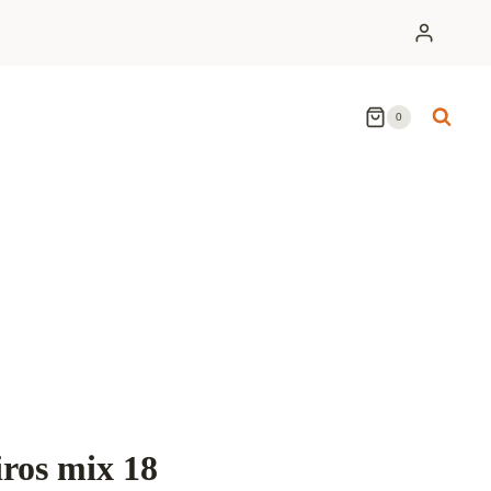
0
iros mix 18