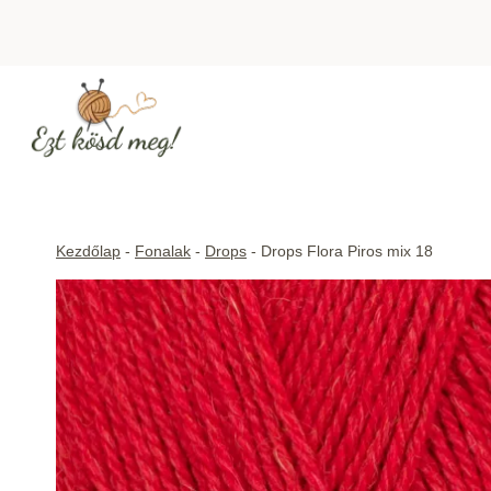
Skip
to
content
Kezdőlap
-
Fonalak
-
Drops
-
Drops Flora Piros mix 18