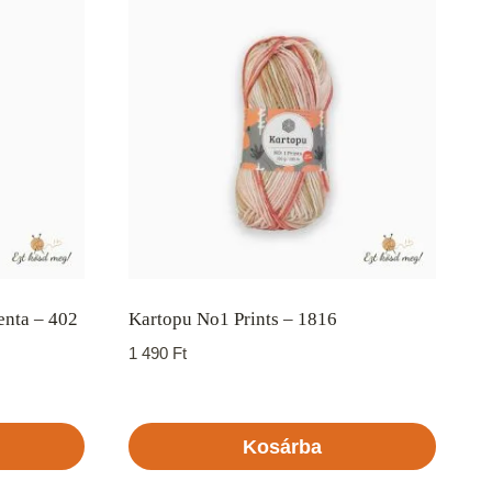
enta – 402
Kartopu No1 Prints – 1816
1 490
Ft
Kosárba