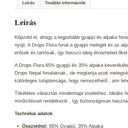
Leírás
További információk
Leírás
Képzeld el, ahogy a legpuhább gyapjú és alpaka fona
nyújt. A Drops Flora fonal a gyapjú melegét és az a
erősek és tartósak, így hosszú ideig élvezheted őke
A Drops Flora 65% gyapjú és 35% alpaka keverékéből
Drops Nepal fonalaknak , de megtartja azok melegség
különleges tulajdonsága, hogy nemezelhető , ami le
Tökéletes választás mindennapi viselethez. Ideális 
minősítéssel rendelkezik , így biztonságosan haszn
Technikai adatok
Összetétel:
65% Gyapjú, 35% Alpaka