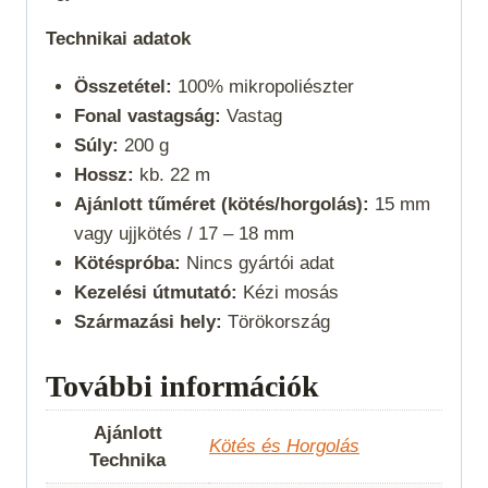
Technikai adatok
Összetétel:
100% mikropoliészter
Fonal vastagság:
Vastag
Súly:
200 g
Hossz:
kb. 22 m
Ajánlott tűméret (kötés/horgolás):
15 mm
vagy ujjkötés /
17 – 18 mm
Kötéspróba:
Nincs gyártói adat
Kezelési útmutató:
Kézi mosás
Származási hely:
Törökország
További információk
Ajánlott
Kötés és Horgolás
Technika