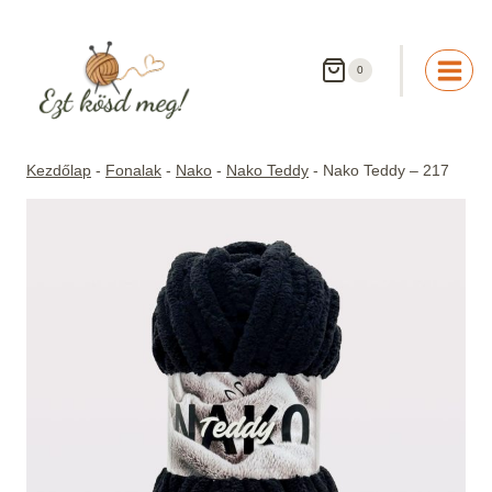
Skip
to
content
0
Kezdőlap
-
Fonalak
-
Nako
-
Nako Teddy
-
Nako Teddy – 217