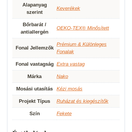
Alapanyag
Keverékek
szerint
Bőrbarát /
OEKO-TEX® Minősített
antiallergén
Prémium & Különleges
Fonal Jellemzők
Fonalak
Fonal vastagság
Extra vastag
Márka
Nako
Mosási utasítás
Kézi mosás
Projekt Típus
Ruházat és kiegészítők
Szín
Fekete