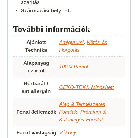
szárítás
Származási hely:
EU
További információk
Ajánlott
Amigurumi
,
Kötés és
Technika
Horgolás
Alapanyag
100% Pamut
szerint
Bőrbarát /
OEKO-TEX® Minősített
antiallergén
Alap & Természetes
Fonal Jellemzők
Fonalak
,
Prémium &
Különleges Fonalak
Fonal vastagság
Vékony