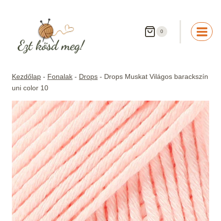
Skip
to
content
0
Kezdőlap
-
Fonalak
-
Drops
-
Drops Muskat Világos barackszín
uni color 10