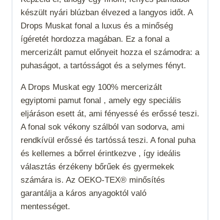
készült nyári blúzban élvezed a langyos időt. A
Drops Muskat fonal a luxus és a minőség
ígéretét hordozza magában. Ez a fonal a
mercerizált pamut előnyeit hozza el számodra: a
puhaságot, a tartósságot és a selymes fényt.
A Drops Muskat egy 100% mercerizált
egyiptomi pamut fonal , amely egy speciális
eljáráson esett át, ami fényessé és erőssé teszi.
A fonal sok vékony szálból van sodorva, ami
rendkívül erőssé és tartóssá teszi. A fonal puha
és kellemes a bőrrel érintkezve , így ideális
választás érzékeny bőrűek és gyermekek
számára is. Az OEKO-TEX® minősítés
garantálja a káros anyagoktól való
mentességet.