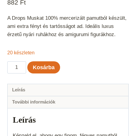
882
Ft
A Drops Muskat 100% mercerizált pamutból készült,
ami extra fényt és tartósságot ad. Ideális luxus
érzetű nyári ruhákhoz és amigurumi figurákhoz.
20 készleten
Drops
Kosárba
Muskat
Világos
barackszín
Leírás
uni
További információk
color
10
Leírás
mennyiség
Képzeld el, ahogy egy finom, fényes pamutból