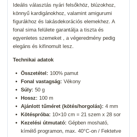
Ideális választás nyári felsőkhöz, blúzokhoz,
könnyű kardigánokhoz, valamint amigurumi
figurákhoz és lakásdekorációs elemekhez. A
fonal sima felülete garantálja a tiszta és
egyenletes szemeket , a végeredmény pedig
elegáns és kifinomult lesz.
Technikai adatok
Összetétel:
100% pamut
Fonal vastagság:
Vékony
Súly:
50 g
Hossz:
100 m
Ajánlott tűméret (kötés/horgolás):
4 mm
Kötéspróba:
10×10 cm = 21 szem x 28 sor
Kezelési útmutató:
Gépben mosható,
kímélő programon, max. 40°C-on / Fektetve