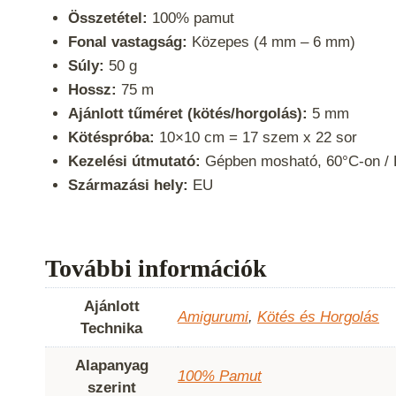
Összetétel:
100% pamut
Fonal vastagság:
Közepes (4 mm – 6 mm)
Súly:
50 g
Hossz:
75 m
Ajánlott tűméret (kötés/horgolás):
5 mm
Kötéspróba:
10×10 cm = 17 szem x 22 sor
Kezelési útmutató:
Gépben mosható, 60°C-on / 
Származási hely:
EU
További információk
Ajánlott
Amigurumi
,
Kötés és Horgolás
Technika
Alapanyag
100% Pamut
szerint