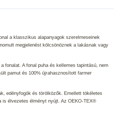
onal a klasszikus alapanyagok szerelmeseinek
ifinomult megjelenést kölcsönöznek a lakásnak vagy
 a fonalat. A fonal puha és kellemes tapintású, nem
ésült pamut és 100% újrahasznosított farmer
k, edényfogók és törölközők. Emellett tökéletes
ára is élvezetes élményt nyújt. Az OEKO-TEX®