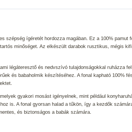
tes szépség ígéretét hordozza magában. Ez a 100% pamut f
a tartós minőséget. Az elkészült darabok rusztikus, mégis k
 ami légáteresztő és nedvszívó tulajdonságokkal ruházza fel
 bőrűek és babaholmik készítéséhez. A fonal kapható 100% f
fektet.
amelyek gyakori mosást igényelnek, mint például konyharuhá
khoz is. A fonal gyorsan halad a tűkön, így a kezdők szám
l mentes, és biztonságos a babák számára.