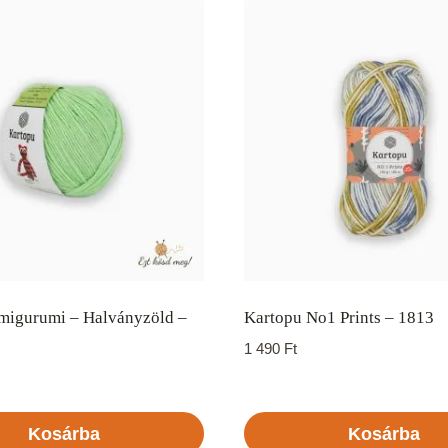
migurumi – Halványzöld –
Kartopu No1 Prints – 1813
1 490
Ft
Kosárba
Kosárba