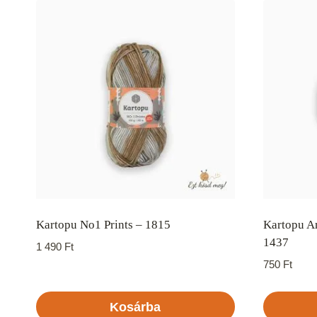
Kartopu No1 Prints – 1815
Kartopu A
1437
1 490
Ft
750
Ft
Kosárba