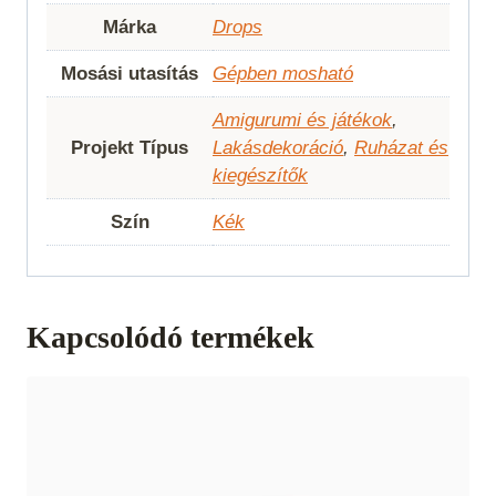
Márka
Drops
Mosási utasítás
Gépben mosható
Amigurumi és játékok
,
Projekt Típus
Lakásdekoráció
,
Ruházat és
kiegészítők
Szín
Kék
Kapcsolódó termékek