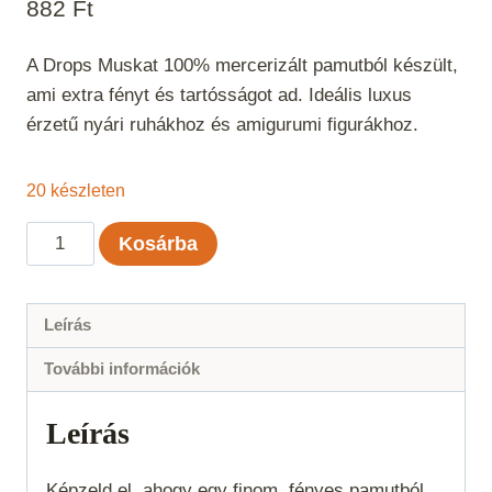
882
Ft
A Drops Muskat 100% mercerizált pamutból készült,
ami extra fényt és tartósságot ad. Ideális luxus
érzetű nyári ruhákhoz és amigurumi figurákhoz.
20 készleten
Drops
Kosárba
Muskat
Világos
farmerkék
Leírás
uni
További információk
color
76
Leírás
mennyiség
Képzeld el, ahogy egy finom, fényes pamutból