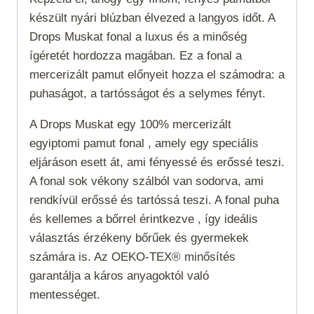
készült nyári blúzban élvezed a langyos időt. A
Drops Muskat fonal a luxus és a minőség
ígéretét hordozza magában. Ez a fonal a
mercerizált pamut előnyeit hozza el számodra: a
puhaságot, a tartósságot és a selymes fényt.
A Drops Muskat egy 100% mercerizált
egyiptomi pamut fonal , amely egy speciális
eljáráson esett át, ami fényessé és erőssé teszi.
A fonal sok vékony szálból van sodorva, ami
rendkívül erőssé és tartóssá teszi. A fonal puha
és kellemes a bőrrel érintkezve , így ideális
választás érzékeny bőrűek és gyermekek
számára is. Az OEKO-TEX® minősítés
garantálja a káros anyagoktól való
mentességet.