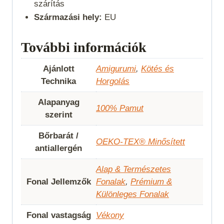
szárítás
Származási hely:
EU
További információk
Ajánlott
Amigurumi
,
Kötés és
Technika
Horgolás
Alapanyag
100% Pamut
szerint
Bőrbarát /
OEKO-TEX® Minősített
antiallergén
Alap & Természetes
Fonal Jellemzők
Fonalak
,
Prémium &
Különleges Fonalak
Fonal vastagság
Vékony