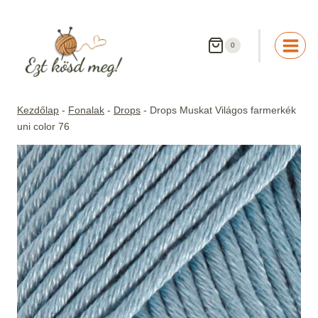
Skip
to
content
0
Kezdőlap
-
Fonalak
-
Drops
-
Drops Muskat Világos farmerkék
uni color 76