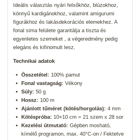
Ideális választás nyári felsőkhöz, blúzokhoz,
könnyű kardigánokhoz, valamint amigurumi
figurákhoz és lakásdekorációs elemekhez. A
fonal sima felülete garantálja a tiszta és
egyenletes szemeket , a végeredmény pedig
elegáns és kifinomult lesz.
Technikai adatok
Összetétel:
100% pamut
Fonal vastagság:
Vékony
Súly:
50 g
Hossz:
100 m
Ajánlott tűméret (kötés/horgolás):
4 mm
Kötéspróba:
10×10 cm = 21 szem x 28 sor
Kezelési útmutató:
Gépben mosható,
kímélő programon, max. 40°C-on / Fektetve