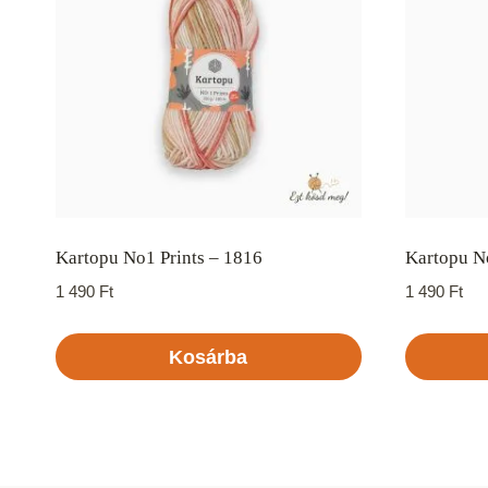
Kartopu No1 Prints – 1816
Kartopu No
1 490
Ft
1 490
Ft
Kosárba