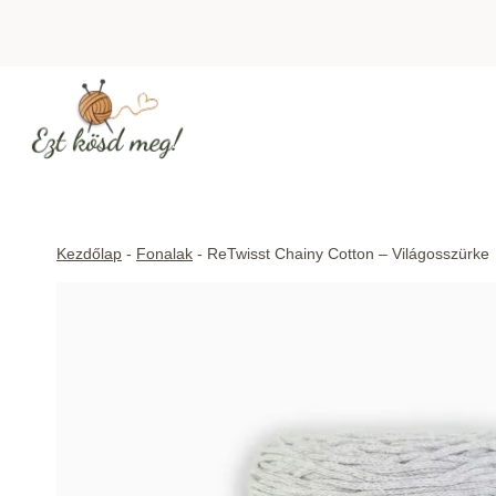
Skip
to
content
Kezdőlap
-
Fonalak
-
ReTwisst Chainy Cotton – Világosszürke