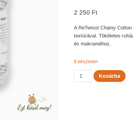
2 250
Ft
A ReTwisst Chainy Cotton 
textúrával. Tökéletes ruh
és makraméhoz.
6 készleten
ReTwisst
Kosárba
Chainy
Cotton
-
Világosszürke
mennyiség