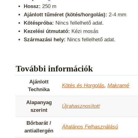
Hossz:
250 m
Ajánlott tűméret (kötés/horgolás):
2-4 mm
Kötéspróba:
Nincs fellelhető adat.
Kezelési útmutató:
Kézi mosás
Származási hely:
Nincs fellelhető adat.
További információk
Ajánlott
Kötés és Horgolás
,
Makramé
Technika
Alapanyag
Újrahasznosított
szerint
Bőrbarát /
Általános Felhasználású
antiallergén