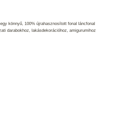
egy könnyű, 100% újrahasznosított fonal láncfonal
ázati darabokhoz, lakásdekorációhoz, amigurumihoz