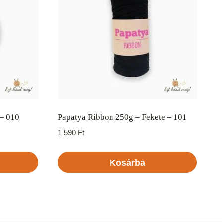
– 010
Papatya Ribbon 250g – Fekete – 101
1 590
Ft
Kosárba