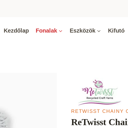
Kezdőlap
Fonalak
Eszközök
Kifutó
RETWISST CHAINY 
ReTwisst Chai