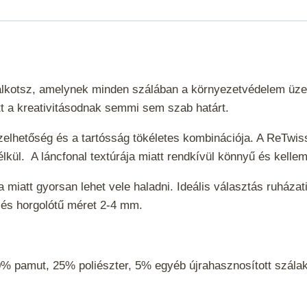
l alkotsz, amelynek minden szálában a környezetvédelem üze
tt a kreativitásodnak semmi sem szab határt.
elhetőség és a tartósság tökéletes kombinációja. A ReTwis
lkül. A láncfonal textúrája miatt rendkívül könnyű és kell
a miatt gyorsan lehet vele haladni. Ideális választás ruház
ű és horgolótű méret 2-4 mm.
% pamut, 25% poliészter, 5% egyéb újrahasznosított szál