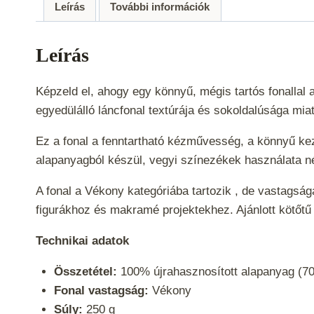
Leírás
További információk
Leírás
Képzeld el, ahogy egy könnyű, mégis tartós fonalla
egyedülálló láncfonal textúrája és sokoldalúsága mia
Ez a fonal a fenntartható kézművesség, a könnyű kez
alapanyagból készül, vegyi színezékek használata né
A fonal a
Vékony
kategóriába tartozik , de vastagság
figurákhoz és makramé projektekhez. Ajánlott kötőt
Technikai adatok
Összetétel:
100% újrahasznosított alapanyag (70
Fonal vastagság:
Vékony
Súly:
250 g