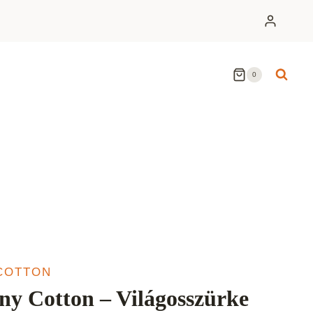
0
COTTON
ny Cotton – Világosszürke