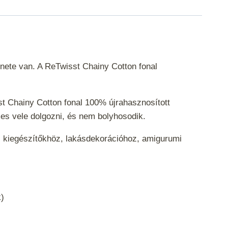
nete van. A ReTwisst Chainy Cotton fonal
st Chainy Cotton fonal 100% újrahasznosított
emes vele dolgozni, és nem bolyhosodik.
ati kiegészítőkhöz, lakásdekorációhoz, amigurumi
ak)