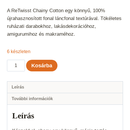
A ReTwisst Chainy Cotton egy könnyű, 100%
újrahasznosított fonal láncfonal textúrával. Tökéletes
ruházati darabokhoz, lakásdekorációhoz,
amigurumihoz és makraméhoz.
6 készleten
ReTwisst
Kosárba
Chainy
Cotton
-
Leírás
Türkiz
További információk
mennyiség
Leírás