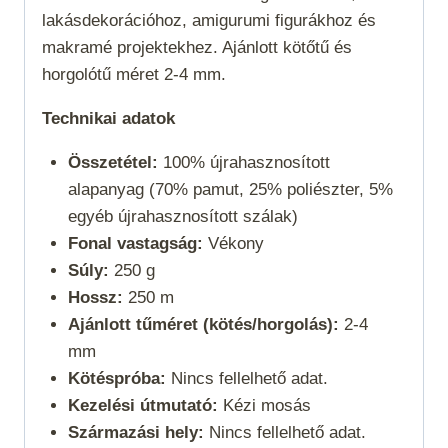
lakásdekorációhoz, amigurumi figurákhoz és
makramé projektekhez. Ajánlott kötőtű és
horgolótű méret 2-4 mm.
Technikai adatok
Összetétel:
100% újrahasznosított
alapanyag (70% pamut, 25% poliészter, 5%
egyéb újrahasznosított szálak)
Fonal vastagság:
Vékony
Súly:
250 g
Hossz:
250 m
Ajánlott tűméret (kötés/horgolás):
2-4
mm
Kötéspróba:
Nincs fellelhető adat.
Kezelési útmutató:
Kézi mosás
Származási hely:
Nincs fellelhető adat.