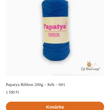
Papatya Ribbon 200g – Kék – 601
1 590
Ft
Kosárba