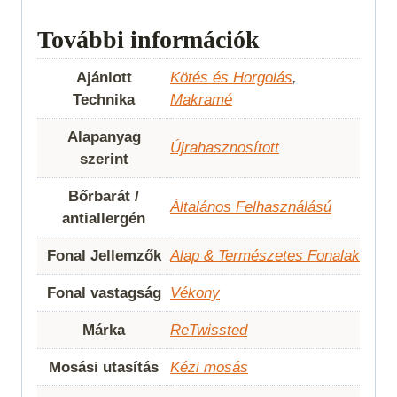
További információk
Ajánlott
Kötés és Horgolás
,
Technika
Makramé
Alapanyag
Újrahasznosított
szerint
Bőrbarát /
Általános Felhasználású
antiallergén
Fonal Jellemzők
Alap & Természetes Fonalak
Fonal vastagság
Vékony
Márka
ReTwissted
Mosási utasítás
Kézi mosás