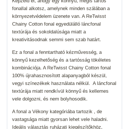
Képzeld el, ahogy egy könnyű, mégis tartós
fonallal alkotsz, amelynek minden szálában a
környezetvédelem üzenete van. A ReTwisst
Chainy Cotton fonal egyedülálló láncfonal
textúrája és sokoldalúsága miatt a
kreativitásodnak semmi sem szab határt.
Ez a fonal a fenntartható kézművesség, a
könnyű kezelhetőség és a tartósság tökéletes
kombinációja. A ReTwisst Chainy Cotton fonal
100% újrahasznosított alapanyagból készül,
vegyi színezékek használata nélkül. A láncfonal
textúrája miatt rendkívül könnyű és kellemes
vele dolgozni, és nem bolyhosodik.
A fonal a
Vékony
kategóriába tartozik , de
vastagsága miatt gyorsan lehet vele haladni.
Ideális választás ruházati kiegészítőkhöz,