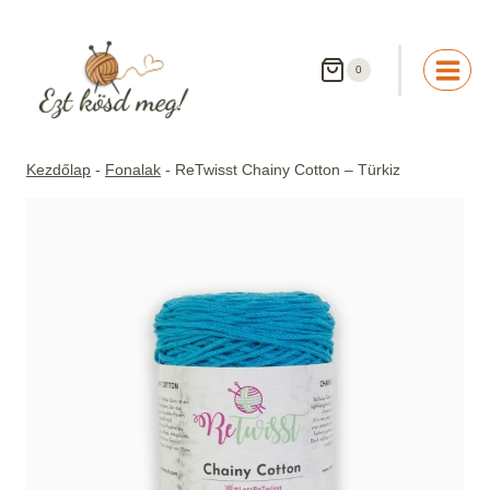
Skip
to
content
0
Kezdőlap
-
Fonalak
-
ReTwisst Chainy Cotton – Türkiz