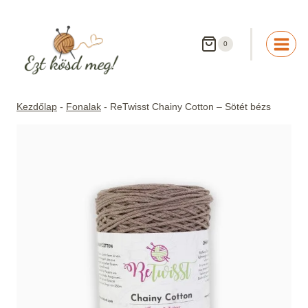
Skip
to
content
0
Kezdőlap
-
Fonalak
-
ReTwisst Chainy Cotton – Sötét bézs