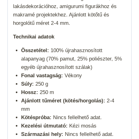
lakásdekorációhoz, amigurumi figurákhoz és
makramé projektekhez. Ajánlott kötőtű és
horgolótű méret 2-4 mm.
Technikai adatok
Összetétel:
100% újrahasznosított
alapanyag (70% pamut, 25% poliészter, 5%
egyéb újrahasznosított szálak)
Fonal vastagság:
Vékony
Súly:
250 g
Hossz:
250 m
Ajánlott tűméret (kötés/horgolás):
2-4
mm
Kötéspróba:
Nincs fellelhető adat.
Kezelési útmutató:
Kézi mosás
Származási hely:
Nincs fellelhető adat.