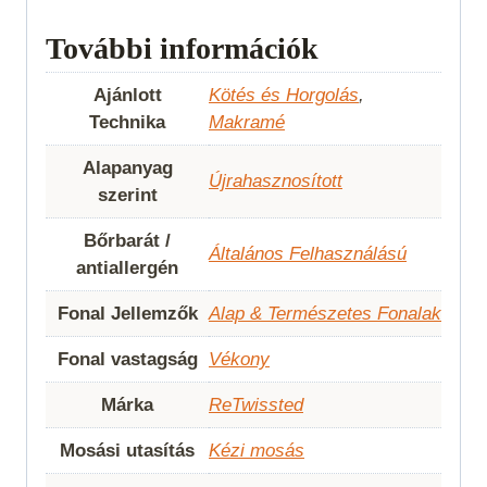
További információk
Ajánlott
Kötés és Horgolás
,
Technika
Makramé
Alapanyag
Újrahasznosított
szerint
Bőrbarát /
Általános Felhasználású
antiallergén
Fonal Jellemzők
Alap & Természetes Fonalak
Fonal vastagság
Vékony
Márka
ReTwissted
Mosási utasítás
Kézi mosás