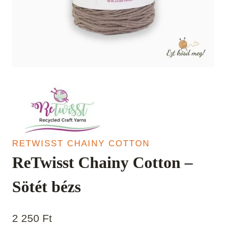
RETWISST CHAINY COTTON
ReTwisst Chainy Cotton –
Sötét bézs
2 250
Ft