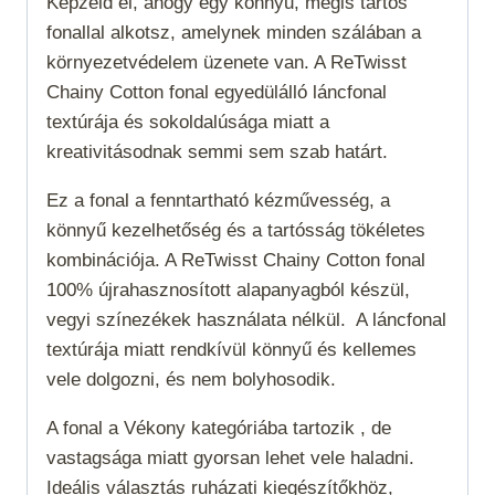
Képzeld el, ahogy egy könnyű, mégis tartós
fonallal alkotsz, amelynek minden szálában a
környezetvédelem üzenete van. A ReTwisst
Chainy Cotton fonal egyedülálló láncfonal
textúrája és sokoldalúsága miatt a
kreativitásodnak semmi sem szab határt.
Ez a fonal a fenntartható kézművesség, a
könnyű kezelhetőség és a tartósság tökéletes
kombinációja. A ReTwisst Chainy Cotton fonal
100% újrahasznosított alapanyagból készül,
vegyi színezékek használata nélkül. A láncfonal
textúrája miatt rendkívül könnyű és kellemes
vele dolgozni, és nem bolyhosodik.
A fonal a
Vékony
kategóriába tartozik , de
vastagsága miatt gyorsan lehet vele haladni.
Ideális választás ruházati kiegészítőkhöz,