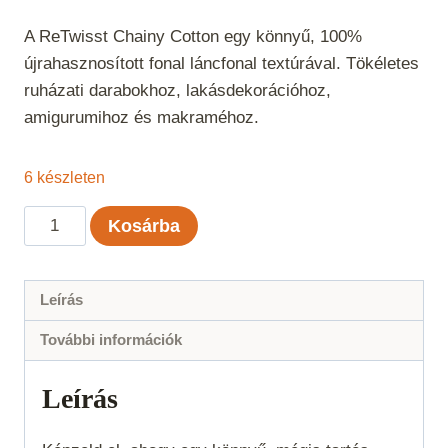
A ReTwisst Chainy Cotton egy könnyű, 100%
újrahasznosított fonal láncfonal textúrával. Tökéletes
ruházati darabokhoz, lakásdekorációhoz,
amigurumihoz és makraméhoz.
6 készleten
ReTwisst
Kosárba
Chainy
Cotton
-
Leírás
Sötét
További információk
bézs
mennyiség
Leírás