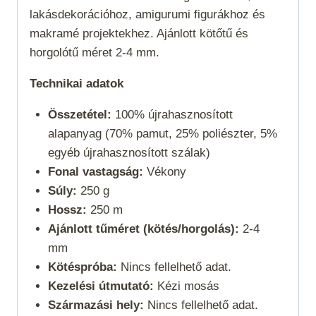
lakásdekorációhoz, amigurumi figurákhoz és
makramé projektekhez. Ajánlott kötőtű és
horgolótű méret 2-4 mm.
Technikai adatok
Összetétel:
100% újrahasznosított
alapanyag (70% pamut, 25% poliészter, 5%
egyéb újrahasznosított szálak)
Fonal vastagság:
Vékony
Súly:
250 g
Hossz:
250 m
Ajánlott tűméret (kötés/horgolás):
2-4
mm
Kötéspróba:
Nincs fellelhető adat.
Kezelési útmutató:
Kézi mosás
Származási hely:
Nincs fellelhető adat.