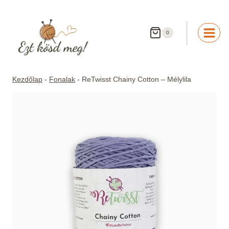
Skip
to
content
0
Kezdőlap
-
Fonalak
-
ReTwisst Chainy Cotton – Mélylila