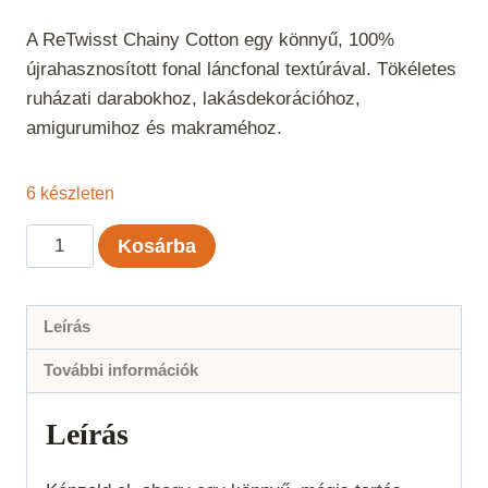
A ReTwisst Chainy Cotton egy könnyű, 100%
újrahasznosított fonal láncfonal textúrával. Tökéletes
ruházati darabokhoz, lakásdekorációhoz,
amigurumihoz és makraméhoz.
6 készleten
ReTwisst
Kosárba
Chainy
Cotton
-
Leírás
Mélylila
További információk
mennyiség
Leírás