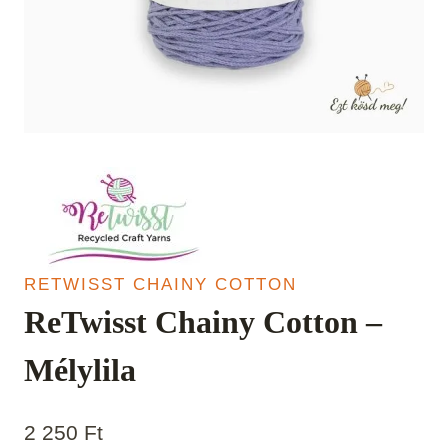
RETWISST CHAINY COTTON
ReTwisst Chainy Cotton –
Mélylila
2 250
Ft