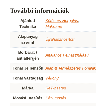
További információk
Ajánlott
Kötés és Horgolás
,
Technika
Makramé
Alapanyag
Újrahasznosított
szerint
Bőrbarát /
Általános Felhasználású
antiallergén
Fonal Jellemzők
Alap & Természetes Fonalak
Fonal vastagság
Vékony
Márka
ReTwissted
Mosási utasítás
Kézi mosás