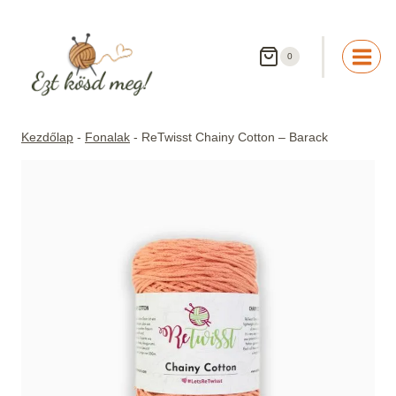
Skip
to
content
0
Kezdőlap
-
Fonalak
-
ReTwisst Chainy Cotton – Barack