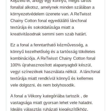
Képzeld el, ahogy egy könnyű, mégis tartós
fonallal alkotsz, amelynek minden szálában a
környezetvédelem üzenete van. A ReTwisst
Chainy Cotton fonal egyedülálló láncfonal
textúrája és sokoldalúsága miatt a
kreativitásodnak semmi sem szab határt.
Ez a fonal a fenntartható kézművesség, a
könnyű kezelhetőség és a tartósság tökéletes
kombinációja. A ReTwisst Chainy Cotton fonal
100% újrahasznosított alapanyagból készül,
vegyi színezékek használata nélkül. A láncfonal
textúrája miatt rendkívül könnyű és kellemes
vele dolgozni, és nem bolyhosodik.
A fonal a
Vékony
kategóriába tartozik , de
vastagsága miatt gyorsan lehet vele haladni.
Ideális választás ruházati kiegészítőkhöz,