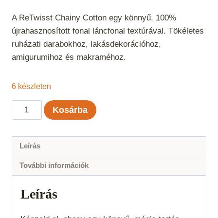
A ReTwisst Chainy Cotton egy könnyű, 100%
újrahasznosított fonal láncfonal textúrával. Tökéletes
ruházati darabokhoz, lakásdekorációhoz,
amigurumihoz és makraméhoz.
6 készleten
ReTwisst
Kosárba
Chainy
Cotton
-
Leírás
Barack
További információk
mennyiség
Leírás