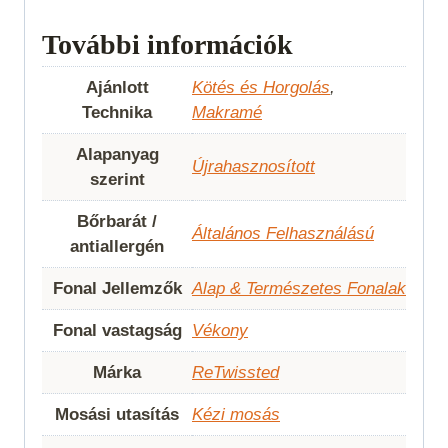
További információk
Ajánlott
Kötés és Horgolás
,
Technika
Makramé
Alapanyag
Újrahasznosított
szerint
Bőrbarát /
Általános Felhasználású
antiallergén
Fonal Jellemzők
Alap & Természetes Fonalak
Fonal vastagság
Vékony
Márka
ReTwissted
Mosási utasítás
Kézi mosás