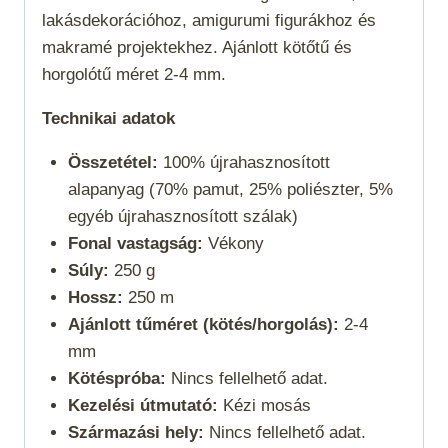
lakásdekorációhoz, amigurumi figurákhoz és
makramé projektekhez. Ajánlott kötőtű és
horgolótű méret 2-4 mm.
Technikai adatok
Összetétel:
100% újrahasznosított
alapanyag (70% pamut, 25% poliészter, 5%
egyéb újrahasznosított szálak)
Fonal vastagság:
Vékony
Súly:
250 g
Hossz:
250 m
Ajánlott tűméret (kötés/horgolás):
2-4
mm
Kötéspróba:
Nincs fellelhető adat.
Kezelési útmutató:
Kézi mosás
Származási hely:
Nincs fellelhető adat.